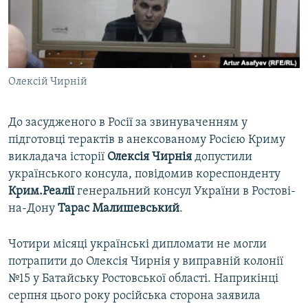
ВІДЕОУРОКИ «ELIFBE»
Русский
СВІДЧЕННЯ ОКУПАЦІЇ
Qırımtatar
УКРАЇНСЬКА ПРОБЛЕМА КРИМУ
Олексій Чирній
ДОЛУЧАЙСЯ!
ІНФОГРАФІКА
До засудженого в Росії за звинуваченням у
підготовці терактів в анексованому Росією Криму
Усі сайти RFE/RL
викладача історії
Олексія Чирнія
допустили
українського консула, повідомив кореспонденту
Крим.Реалії
генеральний консул України в Ростові-
на-Дону
Тарас Малишевський
.
Чотири місяці українські дипломати не могли
потрапити до Олексія Чирнія у виправній колонії
№15 у Батайську Ростовської області. Наприкінці
серпня цього року російська сторона заявила