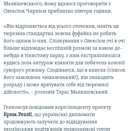
Малишевського, йому вдалося проговорити з
Олексієм Чирнієм приблизно півтори години.
«Він відрізняється від усього оточення, навіть ця
тюремна стандартна зелена фуфайка не робить
його одним із них. Спілкування з Олексієм очі в очі
більше відповідає неспішній розмові за кавою де-
небудь в тінистому парку, з ним екстраполюєшся
кудись поза антураж кімнати для побачень колонії
суворого режиму. Сподіваюся, що в книгах (список
його замовлень чималенький!), він знаходить
розраду і може врятувати себе від тюремної
дійсності», – розповів Тарас Малишевський.
Генконсул повідомив кореспонденту проекту
Крим.Реалії
, що українські дипломати
продовжують залучати до відвідування
українських політв'язнів правозахисні групи