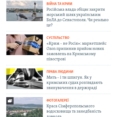
ВІЙНА ТА КРИМ
Російська влада обіцяє закрити
морський шлях українським
БпЛА до Севастополя. Чи реально
це?
СУСПІЛЬСТВО
«Крим – не Росія»: маркетплейс
Ozon припинив прийом нових
замовлень на Кримському
півострові
ПРАВА ЛЮДИНИ
Мить – і ти шпигун. Як у
кримських судах розглядають
звинувачення в держзраді
ФОТОГАЛЕРЕЇ
Краса Сімферопольського
водосховища та занедбаність
довкола