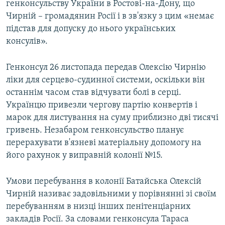
генконсульству України в Ростові-на-Дону, що
Чирній – громадянин Росії і в зв'язку з цим «немає
підстав для допуску до нього українських
консулів».
Генконсул 26 листопада передав Олексію Чирнію
ліки для серцево-судинної системи, оскільки він
останнім часом став відчувати болі в серці.
Українцю привезли чергову партію конвертів і
марок для листування на суму приблизно дві тисячі
гривень. Незабаром генконсульство планує
перерахувати в'язневі матеріальну допомогу на
його рахунок у виправній колонії №15.
Умови перебування в колонії Батайська Олексій
Чирній називає задовільними у порівнянні зі своїм
перебуванням в низці інших пенітенціарних
закладів Росії. За словами генконсула Тараса