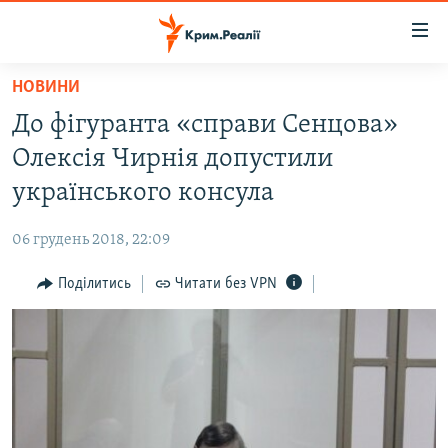
Доступність
посилання
Перейти
НОВИНИ
до
НОВИНИ
До фігуранта «справи Сенцова»
основного
ВОДА.КРИМ
матеріалу
Олексія Чирнія допустили
ВІДЕО ТА ФОТО
Перейти
українського консула
до
ПОЛІТИКА
основної
06 грудень 2018, 22:09
БЛОГИ
навігації
Перейти
Поділитись
Читати без VPN
ПОГЛЯД
до
ІНТЕРВ'Ю
пошуку
ВСЕ ЗА ДЕНЬ
СПЕЦПРОЕКТИ
ЯК ОБІЙТИ БЛОКУВАННЯ
ДЕПОРТАЦІЯ