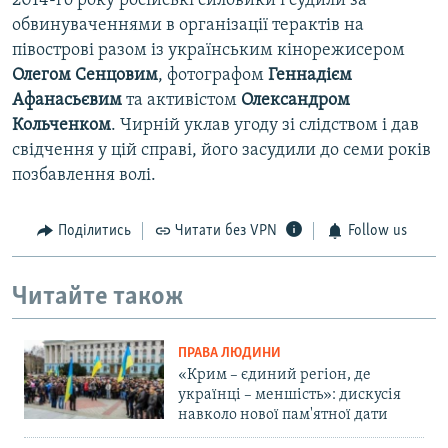
2014-го року російські силовики і судили за
обвинуваченнями в організації терактів на
півострові разом із українським кінорежисером
Олегом Сенцовим
, фотографом
Геннадієм
Афанасьєвим
та активістом
Олександром
Кольченком
. Чирній уклав угоду зі слідством і дав
свідчення у цій справі, його засудили до семи років
позбавлення волі.
Поділитись
Читати без VPN
Follow us
Читайте також
ПРАВА ЛЮДИНИ
«Крим – єдиний регіон, де
українці – меншість»: дискусія
навколо нової пам'ятної дати