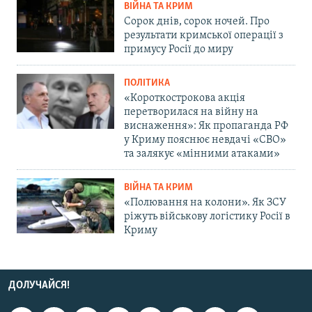
ВІЙНА ТА КРИМ
Сорок днів, сорок ночей. Про
результати кримської операції з
примусу Росії до миру
ПОЛІТИКА
«Короткострокова акція
перетворилася на війну на
виснаження»: Як пропаганда РФ
у Криму пояснює невдачі «СВО»
та залякує «мінними атаками»
ВІЙНА ТА КРИМ
«Полювання на колони». Як ЗСУ
ріжуть військову логістику Росії в
Криму
ДОЛУЧАЙСЯ!