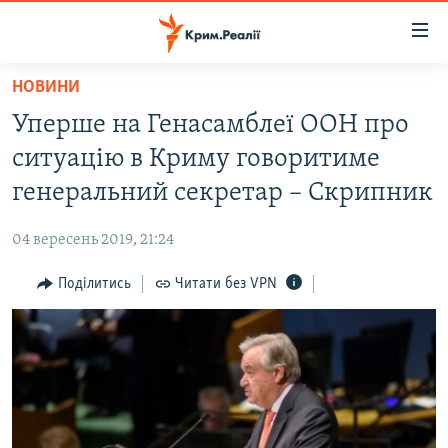
Доступність
посилання
Перейти
НОВИНИ
до
НОВИНИ
Уперше на Генасамблеї ООН про
основного
ВОДА.КРИМ
матеріалу
ситуацію в Криму говоритиме
ВІДЕО ТА ФОТО
Перейти
генеральний секретар – Скрипник
до
ПОЛІТИКА
основної
04 вересень 2019, 21:24
БЛОГИ
навігації
Перейти
Поділитись
Читати без VPN
ПОГЛЯД
до
ІНТЕРВ'Ю
пошуку
ВСЕ ЗА ДЕНЬ
СПЕЦПРОЕКТИ
ЯК ОБІЙТИ БЛОКУВАННЯ
ДЕПОРТАЦІЯ