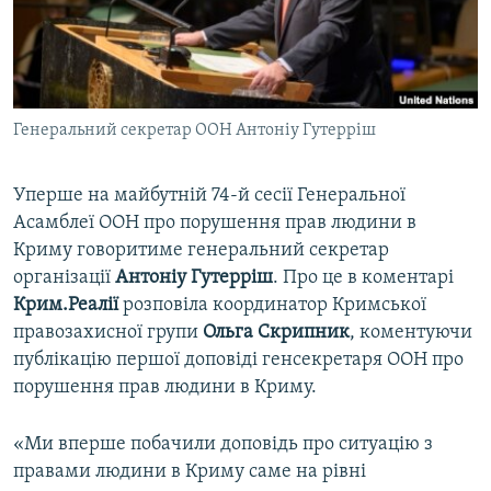
ВІДЕОУРОКИ «ELIFBE»
Русский
СВІДЧЕННЯ ОКУПАЦІЇ
Qırımtatar
УКРАЇНСЬКА ПРОБЛЕМА КРИМУ
Генеральний секретар ООН Антоніу Гутерріш
ДОЛУЧАЙСЯ!
ІНФОГРАФІКА
Уперше на майбутній 74-й сесії Генеральної
Асамблеї ООН про порушення прав людини в
Усі сайти RFE/RL
Криму говоритиме генеральний секретар
організації
Антоніу
Гутерріш
. Про це в коментарі
Крим.Реалії
розповіла координатор Кримської
правозахисної групи
Ольга
Скрипник
, коментуючи
публікацію першої доповіді генсекретаря ООН про
порушення прав людини в Криму.
«Ми вперше побачили доповідь про ситуацію з
правами людини в Криму саме на рівні