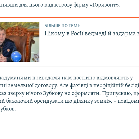
нявши для цього кадастрову фірму «Горизонт».
БІЛЬШЕ ПО ТЕМІ:
Нікому в Росії ведмеді й задарма 
надуманими приводами нам постійно відмовляють у
і земельної договору. Але фахівці в неофіційній бесід
каз зверху нічого Зубкову не оформляти. Припускаю, що
вий бажаючий орендувати цю ділянку землі», – повідом
убков.