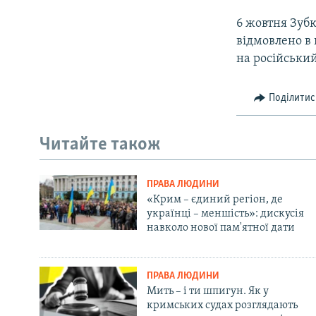
6 жовтня Зуб
відмовлено в
на російський
Поділитис
Читайте також
ПРАВА ЛЮДИНИ
«Крим – єдиний регіон, де
українці – меншість»: дискусія
навколо нової пам'ятної дати
ПРАВА ЛЮДИНИ
Мить – і ти шпигун. Як у
кримських судах розглядають