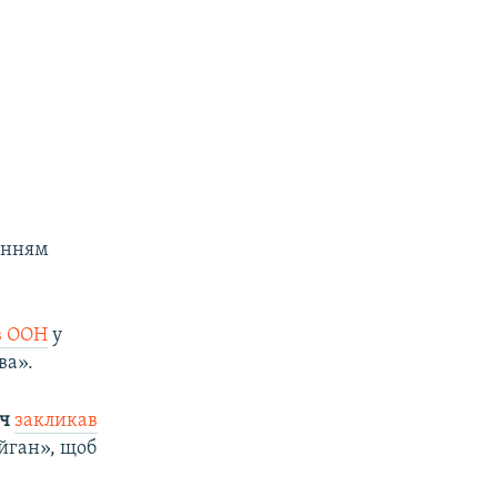
енням
в ООН
у
ва».
ач
закликав
айган», щоб