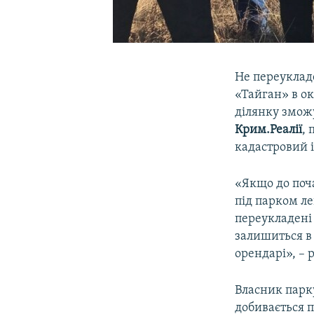
Не переукладе
«Тайган» в ок
ділянку змож
Крим.Реалії
, 
кадастровий
«Якщо до поча
під парком лев
переукладені
залишиться в
орендарі», – 
Власник парк
добивається 