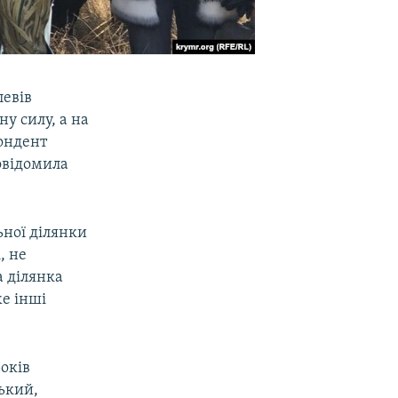
левів
у силу, а на
пондент
повідомила
ьної ділянки
, не
а ділянка
е інші
оків
ький,