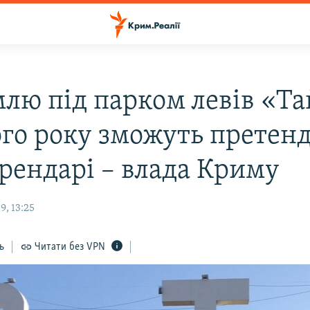
млю під парком левів «Т
ого року зможуть претен
орендарі – влада Криму
9, 13:25
ь
Читати без VPN