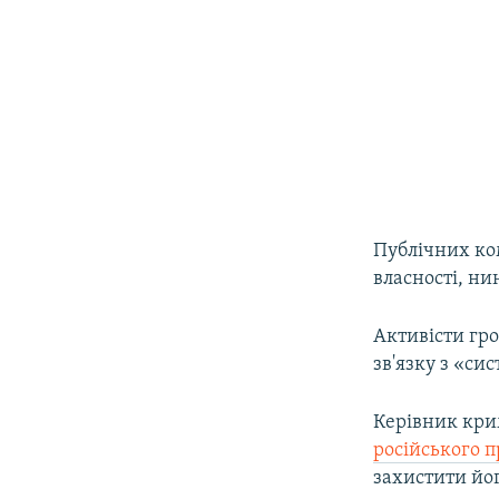
Публічних ко
власності, ни
Активісти гр
зв'язку з «с
Керівник крим
російського 
захистити йог