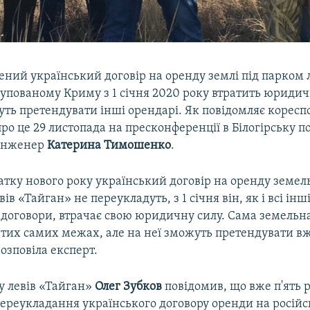
ний український договір на оренду землі під парком 
упованому Криму з 1 січня 2020 року втратить юридичн
уть претендувати інші орендарі. Як повідомляє корес
про це 29 листопада на пресконференції в Білогірську 
 інженер
Катерина Тимошенко
.
тку нового року український договір на оренду земел
ів «Тайган» не переукладуть, з 1 січня він, як і всі інші
 договори, втрачає свою юридичну силу. Сама земельн
 тих самих межах, але на неї зможуть претендувати вж
розповіла експерт.
у левів «Тайган»
Олег Зубков
повідомив, що вже п'ять р
переукладання українського договору оренди на російс