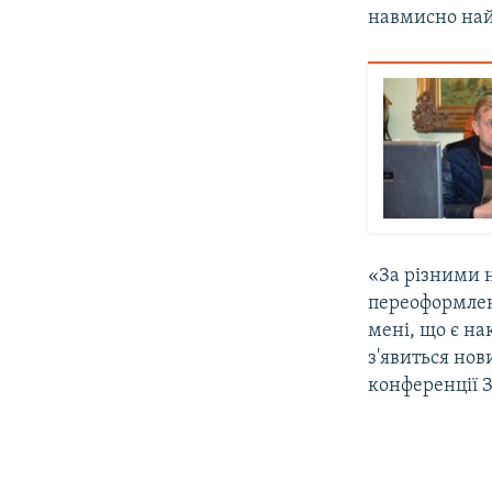
навмисно най
«За різними 
переоформленн
мені, що є на
з'явиться но
конференції З