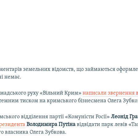
ментарів земельних відомств, що займаються оформл
ні немає.
омадського руху «Вільний Крим»
написали звернення 
истемним тиском на кримського бізнесмена Олега Зубко
ського відділення партії «Комуністи Росії»
Леонід Гр
президента
Володимира Путіна
відвідати парк левів «Т
о власника Олега Зубкова.