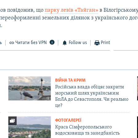
ков повідомив, що
парку левів «Тайган»
в Білогірськом
 переоформленні земельних ділянок з українського до
.
ь
Читати без VPN
Follow us
Print
ВІЙНА ТА КРИМ
Російська влада обіцяє закрити
морський шлях українським
БпЛА до Севастополя. Чи реально
це?
ФОТОГАЛЕРЕЇ
Краса Сімферопольського
водосховища та занедбаність