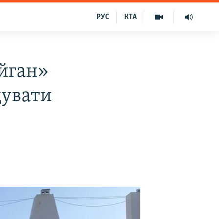
РУС
КТА
айган»
дувати