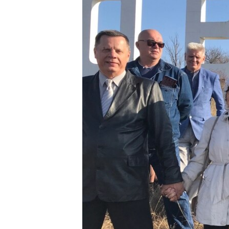
ВІДЕОУРОКИ «ELIFBE»
СВІДЧЕННЯ ОКУПАЦІЇ
УКРАЇНСЬКА ПРОБЛЕМА КРИМУ
ІНФОГРАФІКА