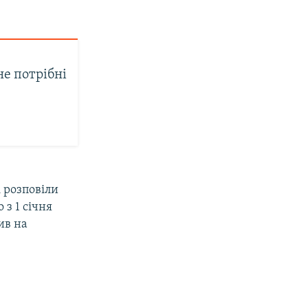
не потрібні
і розповіли
 з 1 січня
ив на