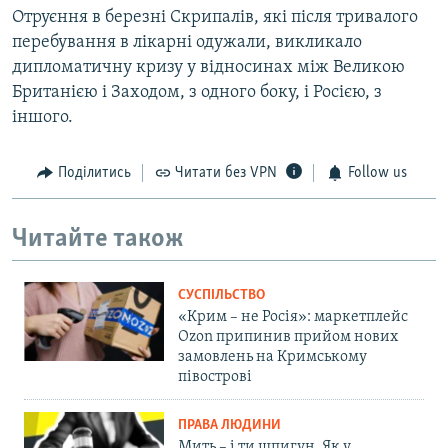
Отруєння в березні Скрипалів, які після тривалого
перебування в лікарні одужали, викликало
дипломатичну кризу у відносинах між Великою
Британією і Заходом, з одного боку, і Росією, з
іншого.
Поділитись
Читати без VPN
Follow us
Читайте також
СУСПІЛЬСТВО
«Крим – не Росія»: маркетплейс
Ozon припинив прийом нових
замовлень на Кримському
півострові
ПРАВА ЛЮДИНИ
Мить – і ти шпигун. Як у