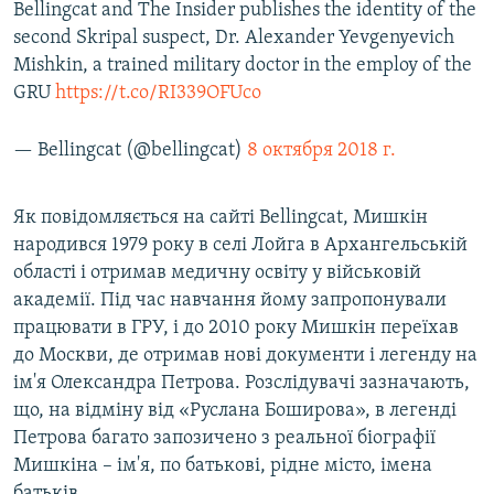
Bellingcat and The Insider publishes the identity of the
second Skripal suspect, Dr. Alexander Yevgenyevich
Mishkin, a trained military doctor in the employ of the
GRU
https://t.co/RI339OFUco
— Bellingcat (@bellingcat)
8 октября 2018 г.
Як повідомляється на сайті Bellingcat, Мишкін
народився 1979 року в селі Лойга в Архангельській
області і отримав медичну освіту у військовій
академії. Під час навчання йому запропонували
працювати в ГРУ, і до 2010 року Мишкін переїхав
до Москви, де отримав нові документи і легенду на
ім'я Олександра Петрова. Розслідувачі зазначають,
що, на відміну від «Руслана Боширова», в легенді
Петрова багато запозичено з реальної біографії
Мишкіна – ім'я, по батькові, рідне місто, імена
батьків.