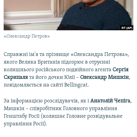
ВІДЕОУРОКИ «ELIFBE»
Русский
СВІДЧЕННЯ ОКУПАЦІЇ
Qırımtatar
УКРАЇНСЬКА ПРОБЛЕМА КРИМУ
«Олександр Петров»
ДОЛУЧАЙСЯ!
ІНФОГРАФІКА
Справжні ім'я та прізвище «Олександра Петрова»,
якого Велика Британія підозрює в отруєнні
Усі сайти RFE/RL
колишнього російського подвійного агента
Сергія
Скрипаля
та його дочки Юлії –
Олександр Мишкін
,
повідомляється на сайті Bellingcat.
За інформацією розслідувачів, як і
Анатолій Чепіга
,
Мишкін – співробітник Головного управління
Генштабу Росії (колишнє Головне розвідувальне
управління Росії).