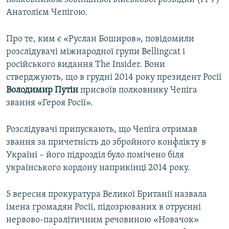
Анатолієм Чепігою.
Про те, ким є «Руслан Боширов», повідомили
розслідувачі міжнародної групи Bellingcat і
російського видання The Insider. Вони
стверджують, що в грудні 2014 року президент Росії
Володимир Путін
присвоїв полковнику Чепіга
звання «Героя Росії».
Розслідувачі припускають, що Чепіга отримав
звання за причетність до збройного конфлікту в
Україні – його підрозділ було помічено біля
українського кордону наприкінці 2014 року.
5 вересня прокуратура Великої Британії назвала
імена громадян Росії, підозрюваних в отруєнні
нервово-паралітичним речовиною «Новачок»