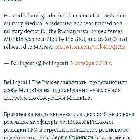
He studied and graduated from one of Russia’s elite
Military Medical Academies, and was trained as a
military doctor for the Russian naval armed forces.
Mishkin was recruited by the GRU, and by 2010 had
relocated to Moscow.
pic.twitter.com/6Ck41UQHSa
— Bellingcat (@bellingcat)
8 октября 2018 г.
Bellingcat і The Insider заявляють, що встановили
особу Мишкіна на підставі даних «численних
джерел», що стосуються Мишкіна.
Британська влада звинуватила двох осіб, яких вона
розглядає як офіцерів російської військової
розвідки ГРУ, в отруєнні колишнього російського
подвійного агента
Сергія Скрипаля
та його дочки