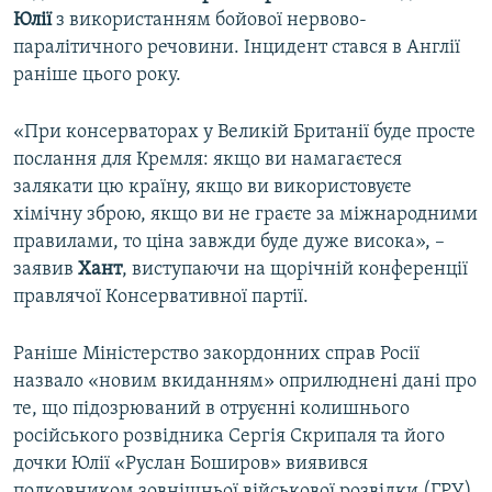
Юлії
з використанням бойової нервово-
паралітичного речовини. Інцидент стався в Англії
раніше цього року.
«При консерваторах у Великій Британії буде просте
послання для Кремля: якщо ви намагаєтеся
залякати цю країну, якщо ви використовуєте
хімічну зброю, якщо ви не граєте за міжнародними
правилами, то ціна завжди буде дуже висока», –
заявив
Хант
, виступаючи на щорічній конференції
правлячої Консервативної партії.
Раніше Міністерство закордонних справ Росії
назвало «новим вкиданням» оприлюднені дані про
те, що підозрюваний в отруєнні колишнього
російського розвідника Сергія Скрипаля та його
дочки Юлії «Руслан Боширов» виявився
полковником зовнішньої військової розвідки (ГРУ)