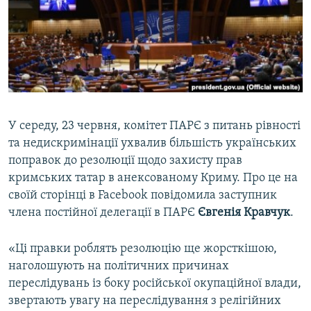
ВІДЕОУРОКИ «ELIFBE»
Русский
СВІДЧЕННЯ ОКУПАЦІЇ
Qırımtatar
УКРАЇНСЬКА ПРОБЛЕМА КРИМУ
ДОЛУЧАЙСЯ!
ІНФОГРАФІКА
У середу, 23 червня, комітет ПАРЄ з питань рівності
та недискримінації ухвалив більшість українських
Усі сайти RFE/RL
поправок до резолюції щодо захисту прав
кримських татар в анексованому Криму. Про це на
своїй сторінці в Facebook повідомила заступник
члена постійної делегації в ПАРЄ
Євгенія Кравчук
.
«Ці правки роблять резолюцію ще жорсткішою,
наголошують на політичних причинах
переслідувань із боку російської окупаційної влади,
звертають увагу на переслідування з релігійних