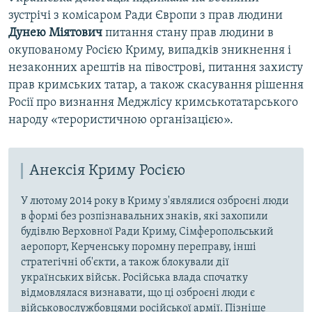
зустрічі з комісаром Ради Європи з прав людини
Дунею Міятович
питання стану прав людини в
окупованому Росією Криму, випадків зникнення і
незаконних арештів на півострові, питання захисту
прав кримських татар, а також скасування рішення
Росії про визнання Меджлісу кримськотатарського
народу «терористичною організацією».
Анексія Криму Росією
У лютому 2014 року в Криму з'являлися озброєні люди
в формі без розпізнавальних знаків, які захопили
будівлю Верховної Ради Криму, Сімферопольський
аеропорт, Керченську поромну переправу, інші
стратегічні об'єкти, а також блокували дії
українських військ. Російська влада спочатку
відмовлялася визнавати, що ці озброєні люди є
військовослужбовцями російської армії. Пізніше