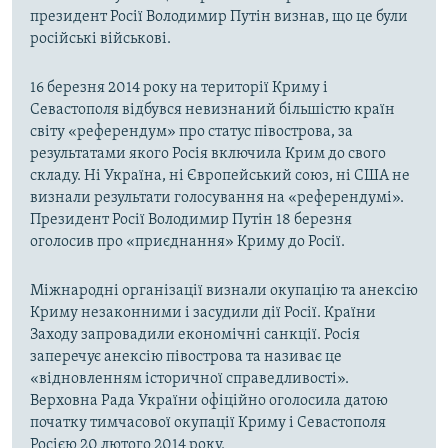
президент Росії Володимир Путін визнав, що це були
російські військові.
16 березня 2014 року на території Криму і
Севастополя відбувся невизнаний більшістю країн
світу «референдум» про статус півострова, за
результатами якого Росія включила Крим до свого
складу. Ні Україна, ні Європейський союз, ні США не
визнали результати голосування на «референдумі».
Президент Росії Володимир Путін 18 березня
оголосив про «приєднання» Криму до Росії.
Міжнародні організації визнали окупацію та анексію
Криму незаконними і засудили дії Росії. Країни
Заходу запровадили економічні санкції. Росія
заперечує анексію півострова та називає це
«відновленням історичної справедливості».
Верховна Рада України офіційно оголосила датою
початку тимчасової окупації Криму і Севастополя
Росією 20 лютого 2014 року.