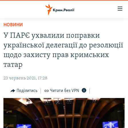
Доступність
посилання
Перейти
НОВИНИ
до
НОВИНИ
У ПАРЄ ухвалили поправки
основного
ВОДА.КРИМ
матеріалу
української делегації до резолюції
ВІДЕО ТА ФОТО
Перейти
щодо захисту прав кримських
до
ПОЛІТИКА
татар
основної
БЛОГИ
навігації
23 червень 2021, 17:28
Перейти
ПОГЛЯД
до
Поділитись
Читати без VPN
ІНТЕРВ'Ю
пошуку
ВСЕ ЗА ДЕНЬ
СПЕЦПРОЕКТИ
ЯК ОБІЙТИ БЛОКУВАННЯ
ДЕПОРТАЦІЯ