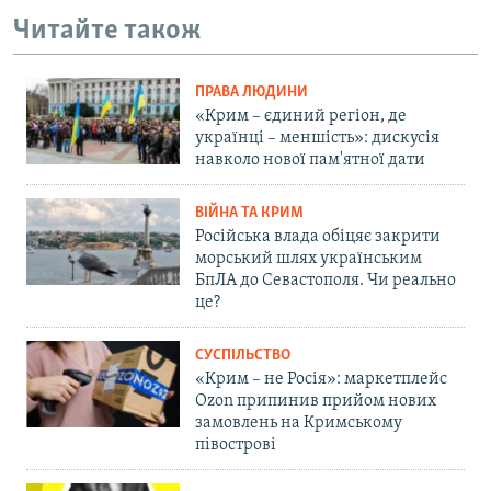
Читайте також
ПРАВА ЛЮДИНИ
«Крим – єдиний регіон, де
українці – меншість»: дискусія
навколо нової пам'ятної дати
ВІЙНА ТА КРИМ
Російська влада обіцяє закрити
морський шлях українським
БпЛА до Севастополя. Чи реально
це?
СУСПІЛЬСТВО
«Крим – не Росія»: маркетплейс
Ozon припинив прийом нових
замовлень на Кримському
півострові