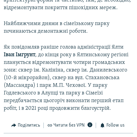
архітектурні форми та частково, там, де необхідно,
відремонтувати покриття пішохідних мереж.
Найближчими днями в сімеїзькому парку
починаються демонтажні роботи.
Як повідомляв раніше голова адміністрації Ялти
Іван Імгрунт
, до кінця року в Ялтинському регіоні
планується відремонтувати чотири громадських
зони: сквер ім. Калініна, сквер ім. Данилевського
(10-й мікрорайон), сквер на вул. Стахановська
(Массандра) і парк М.П. Чехової. У парку
Годлевського в Алупці та парку в Сімеїзі
передбачається цьогоріч виконати перший етап
робіт, і в 2021 році продовжити благоустрій.
Поділитись
Читати без VPN
Follow us