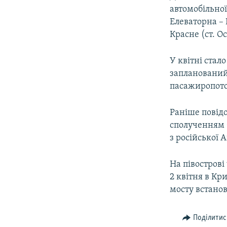
автомобільно
Елеваторна – 
Красне (ст. О
У квітні стало
запланований 
пасажиропото
Раніше повід
сполученням 
з російської 
На півострові
2 квітня в Кр
мосту встанов
Поділитис