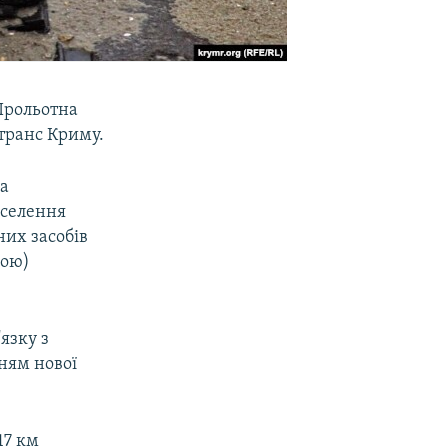
 Прольотна
нтранс Криму.
на
оселення
них засобів
вою)
.
'язку з
ням нової
17 км