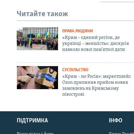
Читайте також
ПРАВА ЛЮДИНИ
«Крим – єдиний регіон, де
українці – меншість»: дискусія
навколо нової пам'ятної дати
СУСПІЛЬСТВО
«Крим – не Росія»: маркетплейс
Ozon припинив прийом нових
замовлень на Кримському
півострові
Русский
ПІДТРИМКА
ІНФО
Qırımtatar