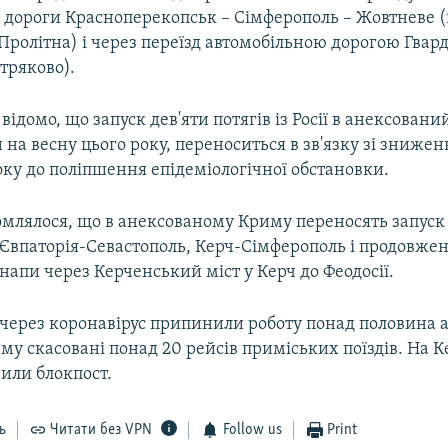
ї дороги Красноперекопськ – Сімферополь – Жовтневе (
Пролітна) і через переїзд автомобільною дорогою Гвард
стряково).
 відомо, що запуск дев'яти потягів із Росії в анексован
на весну цього року, переноситься в зв'язку зі зниже
ку до поліпшення епідеміологічної обстановки.
омлялося, що в анексованому Криму переносять запуск
Євпаторія-Севастополь, Керч-Сімферополь і продовже
Анапи через Керченський міст у Керч до Феодосії.
 через коронавірус припинили роботу понад половина а
иму скасовані понад 20 рейсів приміських поїздів. На
или блокпост.
ь
Читати без VPN
Follow us
Print