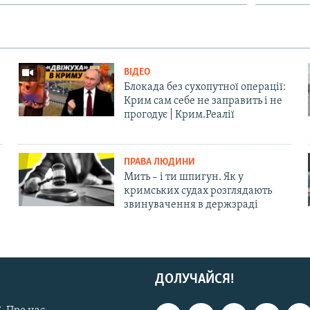
ВІДЕО
Блокада без сухопутної операції:
Крим сам себе не заправить і не
прогодує | Крим.Реалії
ПРАВА ЛЮДИНИ
Мить – і ти шпигун. Як у
кримських судах розглядають
звинувачення в держзраді
ДОЛУЧАЙСЯ!