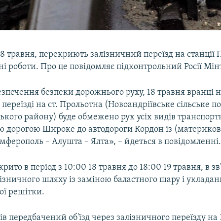
18 травня, перекриють залізничний переїзд на станції
і роботи. Про це повідомляє підконтрольний Росії Мі
зпечення безпеки дорожнього руху, 18 травня вранці 
переїзді на ст. Прольотна (Новоандріївське сільське п
кого району) буде обмежено рух усіх видів транспорт
ю дорогою Широке до автодороги Кордон із (материко
мферополь – Алушта – Ялта», – йдеться в повідомленні
рито в період з 10:00 18 травня до 18:00 19 травня, в зв
ізничного шляху із заміною баластного шару і укладан
ї решітки.
ів передбачений об'їзд через залізничного переїзду на 