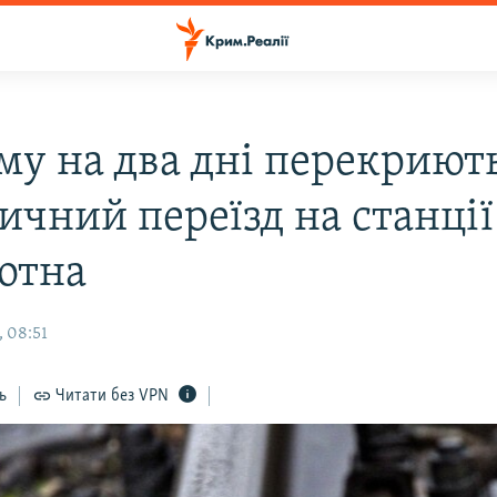
му на два дні перекриют
ичний переїзд на станції
отна
, 08:51
ь
Читати без VPN