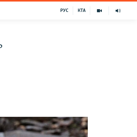
РУС
КТА
ь