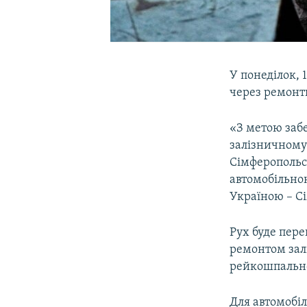
У понеділок, 
через ремонтн
«З метою забе
залізничному 
Сімферопольсь
автомобільно
Україною – Сі
Рух буде перек
ремонтом зал
рейкошпально
Для автомобіл