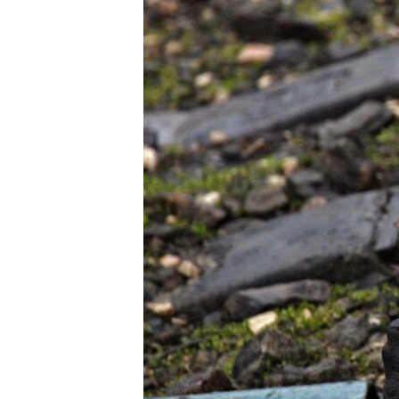
ВІДЕОУРОКИ «ELIFBE»
СВІДЧЕННЯ ОКУПАЦІЇ
УКРАЇНСЬКА ПРОБЛЕМА КРИМУ
ІНФОГРАФІКА