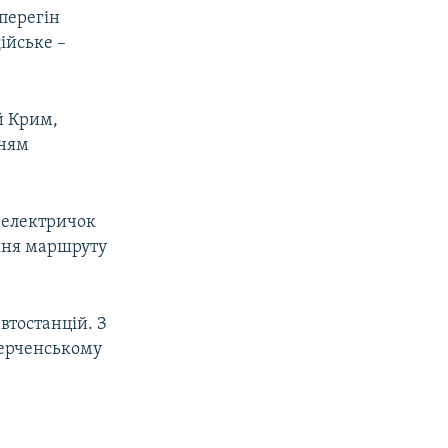
перегін
ійське –
ий Крим,
нням
 електричок
ння маршруту
втостанцій. З
 Керченському