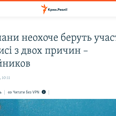
ани неохоче беруть учас
исі з двох причин –
йников
 10:11
ь
Читати без VPN