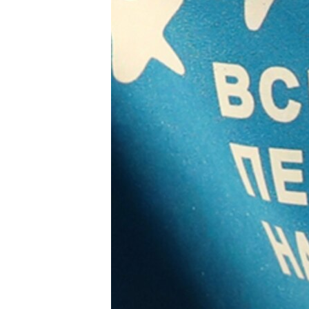
ВІДЕОУРОКИ «ELIFBE»
СВІДЧЕННЯ ОКУПАЦІЇ
УКРАЇНСЬКА ПРОБЛЕМА КРИМУ
ІНФОГРАФІКА