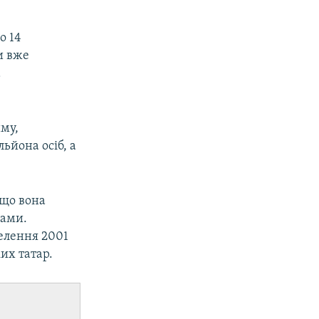
о 14
и вже
а
иму,
ьйона осіб, а
 що вона
нами.
селення 2001
их татар.