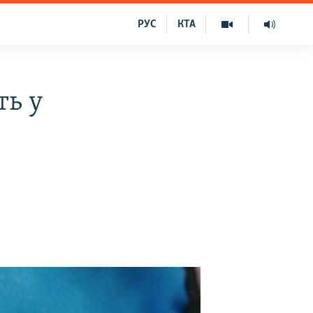
РУС
КТА
ть у