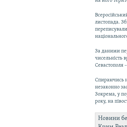
на його терит
Всеросійський
листопада. Зб
переписували 
національного
За даними пер
чисельність в
Севастополя – 
Спираючись на
незаконно за
Зокрема, у по
року, на піво
Новини бе
Крим.Реал