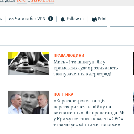
ь
Читати без VPN
Follow us
Print
ПРАВА ЛЮДИНИ
Мить – і ти шпигун. Як у
кримських судах розглядають
звинувачення в держзраді
ПОЛІТИКА
«Короткострокова акція
перетворилася на війну на
виснаження»: Як пропаганда РФ
у Криму пояснює невдачі «СВО»
та залякує «мінними атаками»