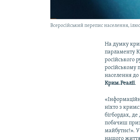
Всеросійський перепис населення, ілю
На думку крим
парламенту К
російського 
російському 
населення до 
Крим.Реалії
.
«Інформаційн
ніхто з кримс
бігбордах, де
побачиш приз
майбутнє!». У
нашого життя,