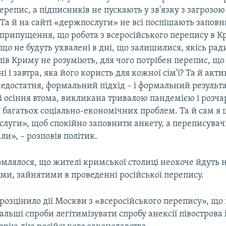
репис, а підписників не пускають у зв'язку з загрозою
 Та й на сайті «держпослуги» не всі поспішають заповн
 припущення, що робота з всеросійського перепису в К
що не будуть ухвалені в дні, що залишилися, якісь ради
в Криму не розуміють, для чого потрібен перепис, що 
і і завтра, яка його користь для кожної сім'ї? Та й акт
едостатня, формальний підхід – і формальний результ
і осіння втома, викликана тривалою пандемією і розч
 багатьох соціально-економічних проблем. Та й сам я 
луги», щоб спокійно заповнити анкету, а переписувачі
ли», – розповів політик.
млялося, що жителі кримської столиці неохоче йдуть н
ми, зайнятими в проведенні російської перепису.
озцінило дії Москви з «всеросійського перепису», що 
альші спроби легітимізувати спробу анексії півострова