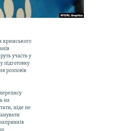
та кримського
анів
руть участь у
у підготовку
ня розповів
 перепису
ь на
тати, ніде не
ланувати
 напрямків
ро