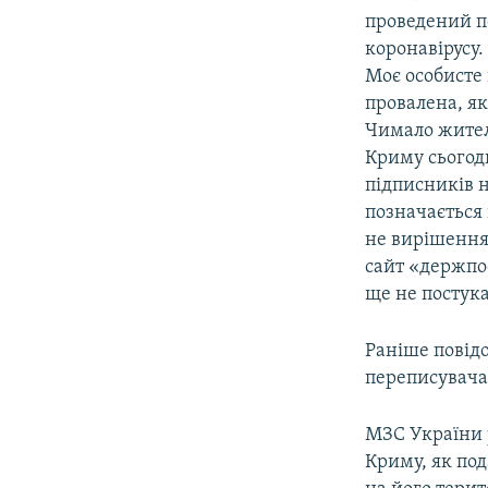
проведений пе
коронавірусу.
Моє особисте
провалена, як
Чимало жителі
Криму сьогодн
підписників н
позначається 
не вирішення
сайт «держпос
ще не постука
Раніше повідо
переписувача
МЗС України р
Криму, як под