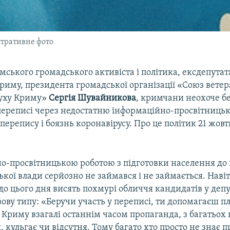
стративне фото
ського громадського активіста і політика, ексдепута
риму, президента громадської організації «Союз ветер
руху Криму»
Сергія Шувайникова
, кримчани неохоче бе
переписі через недостатню інформаційно-просвітницьк
перепису і боязнь коронавірусу. Про це політик 21 жовт
о-просвітницькою роботою з підготовки населення до
ької влади серйозно не займався і не займається. Навіт
 до цього дня висять похмурі обличчя кандидатів у депу
ову типу: «Беручи участь у переписі, ти допомагаєш п
 Криму взагалі останнім часом пропаганда, з багатьох
 кульгає чи відсутня. Тому багато хто просто не знає п