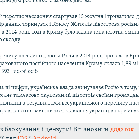
орію дію російського законодавства.
 перепис населення стартував 15 жовтня і триватиме д
ір даних торкнувся і Криму. Жителів півострова росіян
в 2014 році, тоді в Криму було відзначена істотна змін
 складу.
епису населення, який Росія в 2014 році провела в Кр
рахованого постійного населення Криму склала 1,89 міл
393 тисячі осіб.
 ці цифри, українська влада звинувачує Росію в тому,
селяє тимчасово окупований півострів своїми громадя
рівнянні з результатами всеукраїнського перепису на
строві істотно зменшилася кількість українців і кримськ
з блокування і цензури! Встановити
додаток
ії для
iOS
і
Android
.