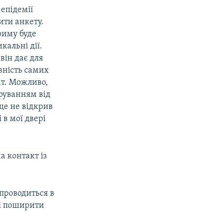
 епідемії
ити анкету.
риму буде
кальні дії.
він дає для
ивність самих
ат. Можливо,
аруванням від
ще не відкрив
 в мої двері
а контакт із
проводиться в
 і поширити