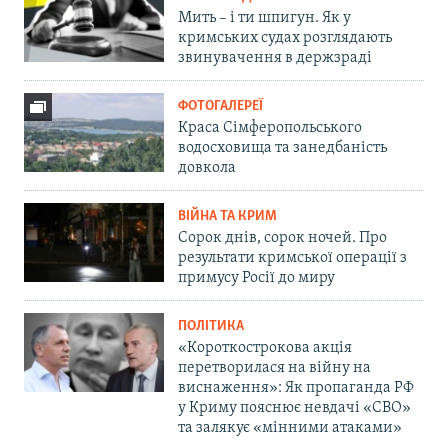
Мить – і ти шпигун. Як у
кримських судах розглядають
звинувачення в держзраді
ФОТОГАЛЕРЕЇ
Краса Сімферопольського
водосховища та занедбаність
довкола
ВІЙНА ТА КРИМ
Сорок днів, сорок ночей. Про
результати кримської операції з
примусу Росії до миру
ПОЛІТИКА
«Короткострокова акція
перетворилася на війну на
виснаження»: Як пропаганда РФ
у Криму пояснює невдачі «СВО»
та залякує «мінними атаками»