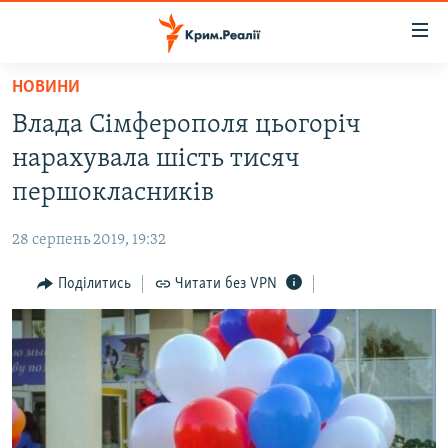
Доступність
посилання
Перейти
НОВИНИ
до
НОВИНИ
Влада Сімферополя цьогоріч
основного
ВОДА.КРИМ
матеріалу
нарахувала шість тисяч
ВІДЕО ТА ФОТО
Перейти
першокласників
до
ПОЛІТИКА
основної
28 серпень 2019, 19:32
БЛОГИ
навігації
Перейти
Поділитись
Читати без VPN
ПОГЛЯД
до
ІНТЕРВ'Ю
пошуку
ВСЕ ЗА ДЕНЬ
СПЕЦПРОЕКТИ
ЯК ОБІЙТИ БЛОКУВАННЯ
ДЕПОРТАЦІЯ