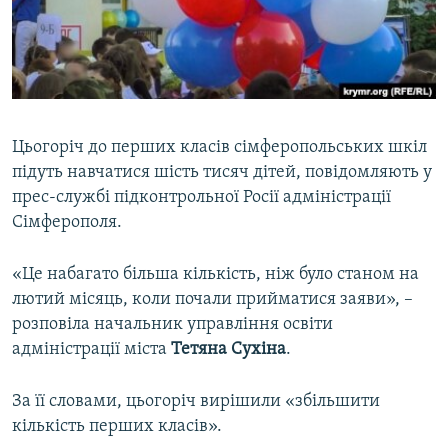
ВІДЕОУРОКИ «ELIFBE»
Русский
СВІДЧЕННЯ ОКУПАЦІЇ
Qırımtatar
УКРАЇНСЬКА ПРОБЛЕМА КРИМУ
ДОЛУЧАЙСЯ!
ІНФОГРАФІКА
Цьогоріч до перших класів сімферопольських шкіл
підуть навчатися шість тисяч дітей, повідомляють у
прес-службі підконтрольної Росії адміністрації
Усі сайти RFE/RL
Сімферополя.
«Це набагато більша кількість, ніж було станом на
лютий місяць, коли почали прийматися заяви», –
розповіла начальник управління освіти
адміністрації міста
Тетяна
Сухіна
.
За її словами, цьогоріч вирішили «збільшити
кількість перших класів».