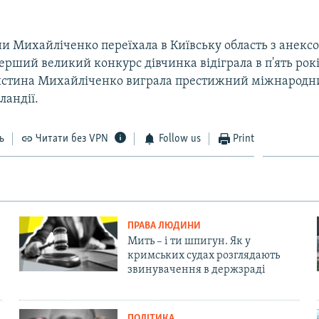
EMBED
и Михайліченко переїхала в Київську область з анексо
ерший великий конкурс дівчинка відіграла в п'ять років
истина Михайліченко виграла престижний міжнародн
лландії.
ь
Читати без VPN
Follow us
Print
ПРАВА ЛЮДИНИ
Мить – і ти шпигун. Як у
кримських судах розглядають
звинувачення в держзраді
ПОЛІТИКА