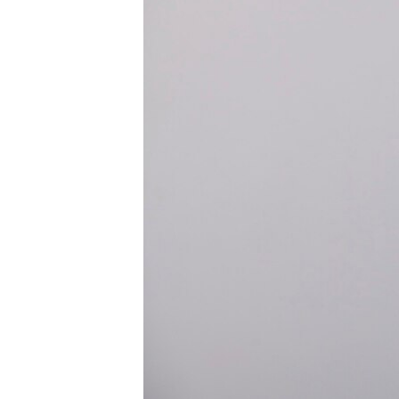
ВІДЕОУРОКИ «ELIFBE»
СВІДЧЕННЯ ОКУПАЦІЇ
УКРАЇНСЬКА ПРОБЛЕМА КРИМУ
ІНФОГРАФІКА