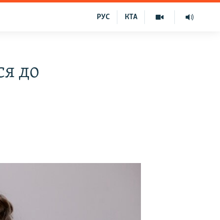
РУС
КТА
ся до