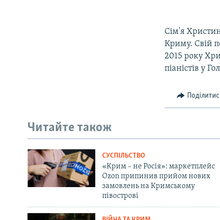
Сім'я Христин
Криму. Свій п
2015 року Хр
піаністів у Го
Поділитис
Читайте також
СУСПІЛЬСТВО
«Крим – не Росія»: маркетплейс
Ozon припинив прийом нових
замовлень на Кримському
півострові
ВІЙНА ТА КРИМ