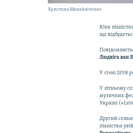
Христина Михайліченко
Юна піаністк
що відбудетьс
Повідомляєтьс
Людвіга ван 
У січні 2018 
У літньому се
музичних фест
Україні («Lvi
Другий сольни
піаністки ув