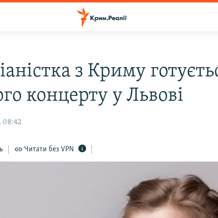
іаністка з Криму готуєть
ого концерту у Львові
, 08:42
ь
Читати без VPN