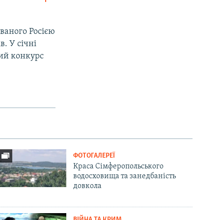
SHARE
ваного Росією
. У січні
ий конкурс
px
width
ФОТОГАЛЕРЕЇ
Краса Сімферопольського
водосховища та занедбаність
довкола
ВІЙНА ТА КРИМ