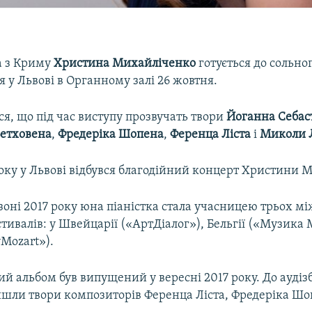
а з Криму
Христина Михайліченко
готується до сольно
я у Львові в Органному залі 26 жовтня.
я, що під час виступу прозвучать твори
Йоганна Себас
Бетховена
,
Фредеріка Шопена
,
Ференца Ліста
і
Миколи 
року у Львові відбувся благодійний концерт Христини 
зоні 2017 року юна піаністка стала учасницею трьох 
ивалів: у Швейцарії («АртДіалог»), Бельгії («Музика 
vMozart»).
й альбом був випущений у вересні 2017 року. До аудіз
ійшли твори композиторів Ференца Ліста, Фредеріка Шо