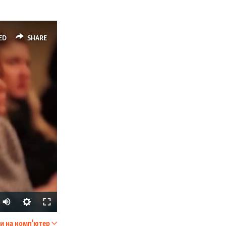
ED
SHARE
и на комп'ютер