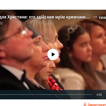
«Блютнер» для Христини: хто здійснив мрію кримчанки?
EMB
ії
No media source currently available
6:20
Завантажит