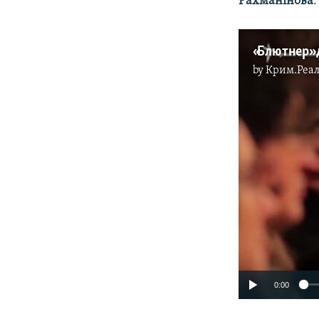
Рахманінова
.
by
Крим.Реал
0:00