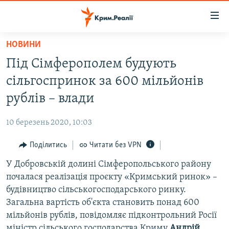
Доступність
посилання
Перейти
НОВИНИ
до
НОВИНИ
Під Сімферополем будують
основного
ВОДА.КРИМ
матеріалу
сільгоспринок за 600 мільйонів
ВІДЕО ТА ФОТО
Перейти
рублів – влади
до
ПОЛІТИКА
основної
10 березень 2020, 10:03
БЛОГИ
навігації
Перейти
Поділитись
Читати без VPN
ПОГЛЯД
до
У Добровській долині Сімферопольського району
ІНТЕРВ'Ю
пошуку
почалася реалізація проєкту «Кримський ринок» –
ВСЕ ЗА ДЕНЬ
будівництво сільськогосподарського ринку.
СПЕЦПРОЕКТИ
Загальна вартість об'єкта становить понад 600
мільйонів рублів, повідомляє підконтрольний Росії
ЯК ОБІЙТИ БЛОКУВАННЯ
ДЕПОРТАЦІЯ
міністр сільського господарства Криму
Андрій