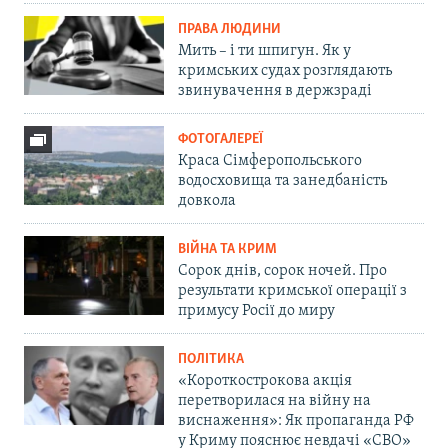
ПРАВА ЛЮДИНИ
Мить – і ти шпигун. Як у
кримських судах розглядають
звинувачення в держзраді
ФОТОГАЛЕРЕЇ
Краса Сімферопольського
водосховища та занедбаність
довкола
ВІЙНА ТА КРИМ
Сорок днів, сорок ночей. Про
результати кримської операції з
примусу Росії до миру
ПОЛІТИКА
«Короткострокова акція
перетворилася на війну на
виснаження»: Як пропаганда РФ
у Криму пояснює невдачі «СВО»