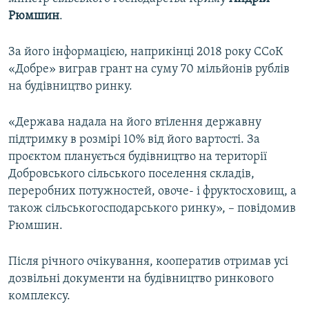
ВІДЕОУРОКИ «ELIFBE»
Рюмшин
.
Русский
СВІДЧЕННЯ ОКУПАЦІЇ
Qırımtatar
За його інформацією, наприкінці 2018 року ССоК
УКРАЇНСЬКА ПРОБЛЕМА КРИМУ
«Добре» виграв грант на суму 70 мільйонів рублів
на будівництво ринку.
ДОЛУЧАЙСЯ!
ІНФОГРАФІКА
«Держава надала на його втілення державну
підтримку в розмірі 10% від його вартості. За
Усі сайти RFE/RL
проєктом планується будівництво на території
Добровського сільського поселення складів,
переробних потужностей, овоче- і фруктосховищ, а
також сільськогосподарського ринку», – повідомив
Рюмшин.
Після річного очікування, кооператив отримав усі
дозвільні документи на будівництво ринкового
комплексу.