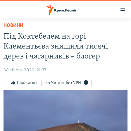
Доступність
посилання
Перейти
НОВИНИ
до
НОВИНИ
Під Коктебелем на горі
основного
ВОДА.КРИМ
матеріалу
Клементьєва знищили тисячі
ВІДЕО ТА ФОТО
Перейти
дерев і чагарників – блогер
до
ПОЛІТИКА
основної
30 січень 2020, 21:37
БЛОГИ
навігації
Перейти
Поділитись
Читати без VPN
ПОГЛЯД
до
ІНТЕРВ'Ю
пошуку
ВСЕ ЗА ДЕНЬ
СПЕЦПРОЕКТИ
ЯК ОБІЙТИ БЛОКУВАННЯ
ДЕПОРТАЦІЯ