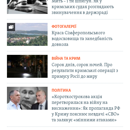
Мить – і ти шпигун. Як у
кримських судах розглядають
звинувачення в держзраді
ФОТОГАЛЕРЕЇ
Краса Сімферопольського
водосховища та занедбаність
довкола
ВІЙНА ТА КРИМ
Сорок днів, сорок ночей. Про
результати кримської операції з
примусу Росії до миру
ПОЛІТИКА
«Короткострокова акція
перетворилася на війну на
виснаження»: Як пропаганда РФ
у Криму пояснює невдачі «СВО»
та залякує «мінними атаками»