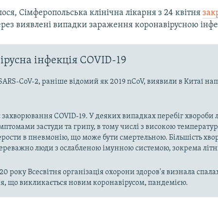
ося, Сімферопольська клінічна лікарня з 24 квітня
зак
рез виявлені випадки зараження коронавірусною інфе
ірусна інфекція COVID-19
SARS-CoV-2, раніше відомий як 2019 nCoV, виявили в Китаї на
 захворювання COVID-19. У деяких випадках перебіг хвороби л
имптомами застуди та грипу, в тому числі з високою температу
рости в пневмонію, що може бути смертельною. Більшість хво
реважно люди з ослабленою імунною системою, зокрема літн
020 року Всесвітня організація охорони здоров'я визнала спала
, що викликається новим коронавірусом, пандемією.