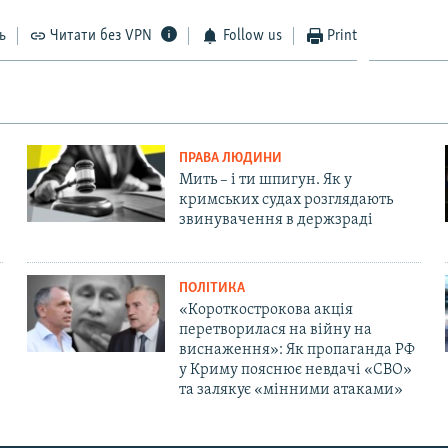
ь
Читати без VPN
Follow us
Print
ПРАВА ЛЮДИНИ
Мить – і ти шпигун. Як у
кримських судах розглядають
звинувачення в держзраді
ПОЛІТИКА
«Короткострокова акція
перетворилася на війну на
виснаження»: Як пропаганда РФ
у Криму пояснює невдачі «СВО»
та залякує «мінними атаками»