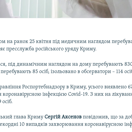
ом на ранок 25 квітня під медичним наглядом перебув
ляє пресслужба російського уряду Криму.
ся, під динамічним наглядом на дому перебувають 830 о
перебувають 85 осіб, ізольовано в обсерватори – 114 осі
авління Роспортебнадзору в Криму, усього виявлено 6
коронавірусною інфекцією Covid-19. З них на лікуванні
 осіб.
ський глава Криму
Сергій Аксенов
повідомив, що за доб
рекордні 10 випадків захворювання коронавірусною інф