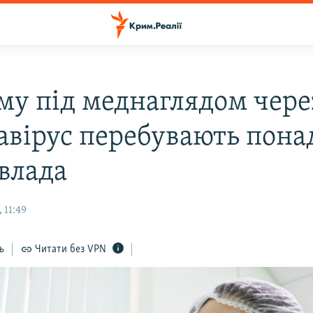
му під меднаглядом чере
авірус перебувають пона
 влада
 11:49
ь
Читати без VPN