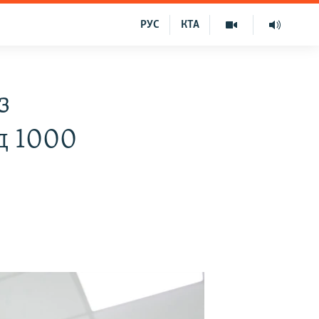
РУС
КТА
з
д 1000