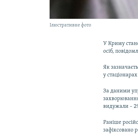
Ілюстративне фото
У Криму стан
осіб, повідом
Як зазначаєть
у стаціонарах 
За даними упр
захворювання 
видужали – 29
Раніше росій
зафіксовано 