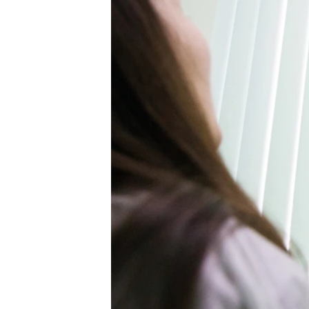
ВІДЕОУРОКИ «ELIFBE»
СВІДЧЕННЯ ОКУПАЦІЇ
УКРАЇНСЬКА ПРОБЛЕМА КРИМУ
ІНФОГРАФІКА