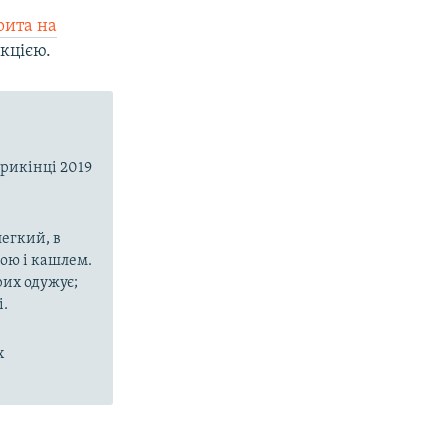
рита на
кцією.
прикінці 2019
егкий, в
рою і кашлем.
рих одужує;
і.
х