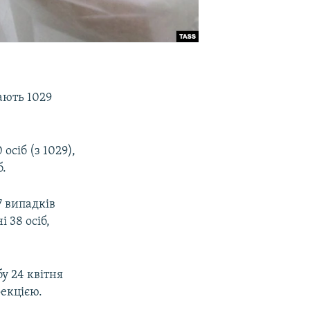
ають 1029
сіб (з 1029),
б.
7 випадків
 38 осіб,
у 24 квітня
екцією.