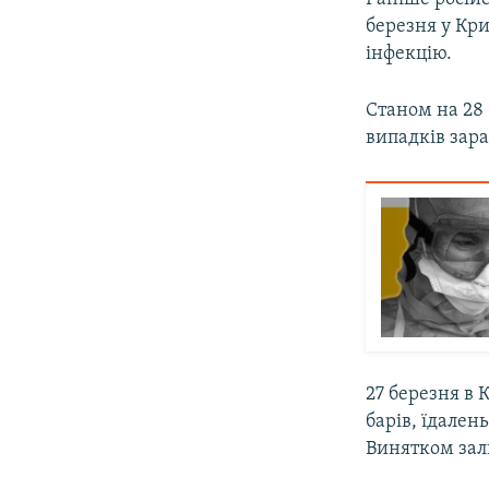
березня у Кр
інфекцію.
Станом на 28 
випадків зара
27 березня в 
барів, їдален
Винятком зал