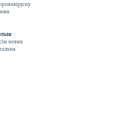
коронавірусну
лови
аталя
 сім нових
гальна