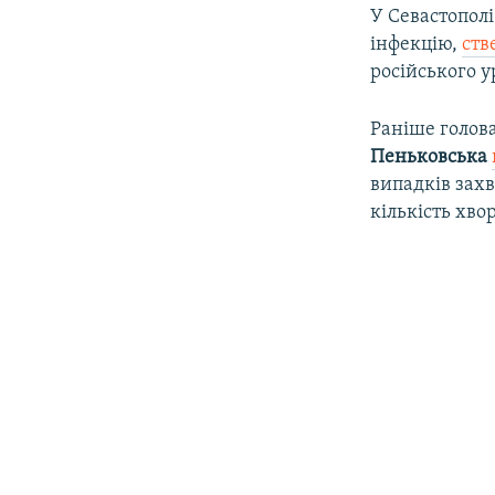
У Севастополі
інфекцію,
ств
російського 
Раніше голов
Пеньковська
випадків зах
кількість хвор