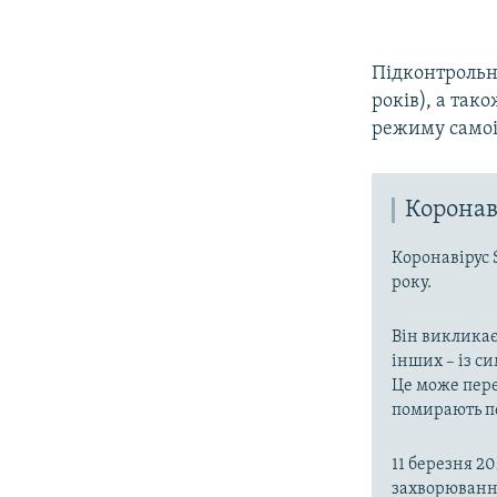
Підконтрольна
років), а так
режиму самоіз
Коронав
Коронавірус 
року.
Він викликає
інших – із с
Це може пере
помирають пе
11 березня 2
захворювання