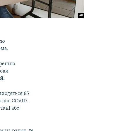
єю
ома.
иренню
лови
й.
находяться 65
фекцію COVID-
тані або
м на ранок 29