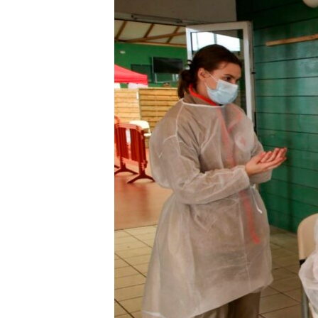
ВІДЕОУРОКИ «ELIFBE»
СВІДЧЕННЯ ОКУПАЦІЇ
УКРАЇНСЬКА ПРОБЛЕМА КРИМУ
ІНФОГРАФІКА