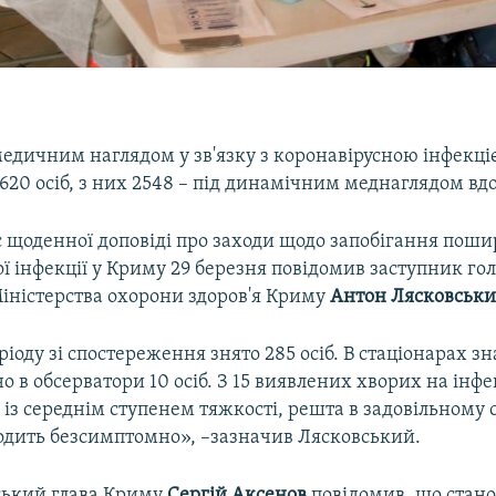
медичним наглядом у зв'язку з коронавірусною інфекці
620 осіб, з них 2548 – під динамічним меднаглядом вд
ас щоденної доповіді про заходи щодо запобігання пош
ї інфекції у Криму 29 березня повідомив заступник го
Міністерства охорони здоров'я Криму
Антон Лясковськи
ріоду зі спостереження знято 285 осіб. В стаціонарах з
ано в обсерватори 10 осіб. З 15 виявлених хворих на ін
 із середнім ступенем тяжкості, решта в задовільному с
одить безсимптомно», –зазначив Лясковський.
ський глава Криму
Сергій Аксенов
повідомив, що стано