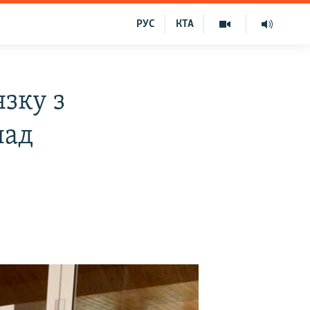
РУС
КТА
язку з
над