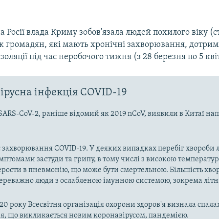
 Росії влада Криму зобов'язала людей похилого віку (
ож громадян, які мають хронічні захворювання, дотри
оляції під час неробочого тижня (з 28 березня по 5 кві
ірусна інфекція COVID-19
SARS-CoV-2, раніше відомий як 2019 nCoV, виявили в Китаї на
 захворювання COVID-19. У деяких випадках перебіг хвороби л
имптомами застуди та грипу, в тому числі з високою температу
рости в пневмонію, що може бути смертельною. Більшість хво
реважно люди з ослабленою імунною системою, зокрема літн
020 року Всесвітня організація охорони здоров'я визнала спала
, що викликається новим коронавірусом, пандемією.