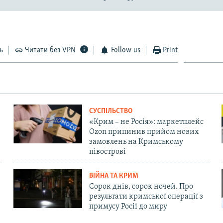
ь
Читати без VPN
Follow us
Print
СУСПІЛЬСТВО
«Крим – не Росія»: маркетплейс
Ozon припинив прийом нових
замовлень на Кримському
півострові
ВІЙНА ТА КРИМ
Сорок днів, сорок ночей. Про
результати кримської операції з
примусу Росії до миру