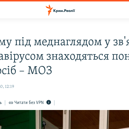
у під меднаглядом у зв'
авірусом знаходяться по
осіб – МОЗ
, 12:19
ь
Читати без VPN