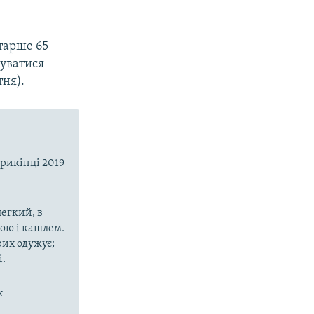
старше 65
муватися
тня).
прикінці 2019
егкий, в
рою і кашлем.
рих одужує;
і.
х