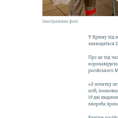
Ілюстративне фото
У Криму під 
знаходяться 2
Про це під ч
коронавірусно
російського 
«З початку пе
осіб, ізольов
19 дві людини
хвороба прох
Раніше росій