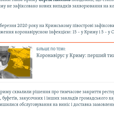
иму не зафіксовано нових випадків захворювання на к
березня 2020 року на Кримському півострові зафіксов
ження коронавірусною інфекцією: 15 – у Криму і 5 – у С
БІЛЬШЕ ПО ТЕМІ:
Коронавірус у Криму: перший т
Криму схвалили рішення про тимчасове закриття рестор
ь, буфетів, закусочних і інших закладів громадського х
ишилися обслуговування на виніс і доставка замовлень