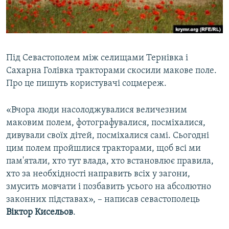
ВІДЕОУРОКИ «ELIFBE»
Русский
СВІДЧЕННЯ ОКУПАЦІЇ
Qırımtatar
УКРАЇНСЬКА ПРОБЛЕМА КРИМУ
Під Севастополем між селищами Тернівка і
ДОЛУЧАЙСЯ!
ІНФОГРАФІКА
Сахарна Голівка тракторами скосили макове поле.
Про це пишуть користувачі соцмереж.
«Вчора люди насолоджувалися величезним
Усі сайти RFE/RL
маковим полем, фотографувалися, посміхалися,
дивували своїх дітей, посміхалися самі. Сьогодні
цим полем пройшлися тракторами, щоб всі ми
пам'ятали, хто тут влада, хто встановлює правила,
хто за необхідності направить всіх у загони,
змусить мовчати і позбавить усього на абсолютно
законних підставах», – написав севастополець
Віктор Кисельов
.