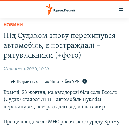
Доступність
посилання
Перейти
НОВИНИ
до
НОВИНИ
Під Судаком знову перекинувся
основного
ВОДА.КРИМ
матеріалу
автомобіль, є постраждалі –
ВІДЕО ТА ФОТО
Перейти
рятувальники (+фото)
до
ПОЛІТИКА
основної
23 жовтень 2020, 16:29
БЛОГИ
навігації
Перейти
Поділитись
Читати без VPN
ПОГЛЯД
до
Вранці, 23 жовтня, на автодорозі біля села Веселе
ІНТЕРВ'Ю
пошуку
(Судак) сталося ДТП – автомобіль Hyundai
ВСЕ ЗА ДЕНЬ
перекинувся, постраждали водій і пасажир.
СПЕЦПРОЕКТИ
Про це повідомляє МНС російського уряду Криму.
ЯК ОБІЙТИ БЛОКУВАННЯ
ДЕПОРТАЦІЯ