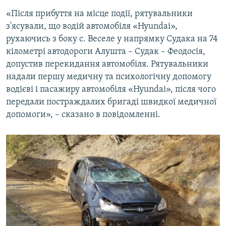
ВІДЕОУРОКИ «ELIFBE»
«Після прибуття на місце події, рятувальники
Русский
з'ясували, що водій автомобіля «Hyundai»,
СВІДЧЕННЯ ОКУПАЦІЇ
Qırımtatar
рухаючись з боку с. Веселе у напрямку Судака на 74
УКРАЇНСЬКА ПРОБЛЕМА КРИМУ
кілометрі автодороги Алушта – Судак – Феодосія,
ДОЛУЧАЙСЯ!
допустив перекидання автомобіля. Рятувальники
ІНФОГРАФІКА
надали першу медичну та психологічну допомогу
водієві і пасажиру автомобіля «Hyundai», після чого
передали постраждалих бригаді швидкої медичної
Усі сайти RFE/RL
допомоги», – сказано в повідомленні.