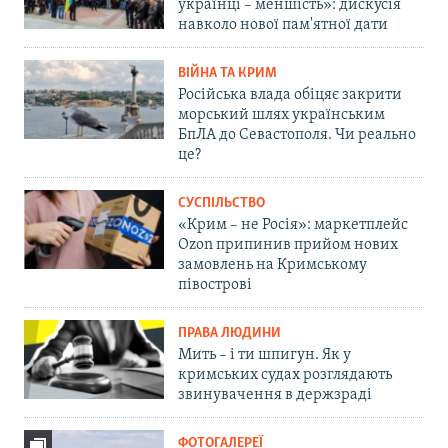
українці – меншість»: дискусія
навколо нової пам'ятної дати
ВІЙНА ТА КРИМ
Російська влада обіцяє закрити
морський шлях українським
БпЛА до Севастополя. Чи реально
це?
СУСПІЛЬСТВО
«Крим – не Росія»: маркетплейс
Ozon припинив прийом нових
замовлень на Кримському
півострові
ПРАВА ЛЮДИНИ
Мить – і ти шпигун. Як у
кримських судах розглядають
звинувачення в держзраді
ФОТОГАЛЕРЕЇ