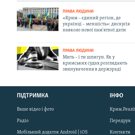
ПРАВА ЛЮДИНИ
«Крим – єдиний регіон, де
українці – меншість»: дискусія
навколо нової пам'ятної дати
ПРАВА ЛЮДИНИ
Мить – і ти шпигун. Як у
кримських судах розглядають
звинувачення в держзраді
Русский
ПІДТРИМКА
ІНФО
Qırımtatar
Ваше відео і фото
Крим.Реалії
ДОЛУЧАЙСЯ!
Радіо
Передрук
Мобільний додаток Android | iOS
Контакти