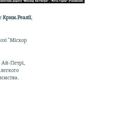
нт
Крим.Реалії
,
озі "Місхор
о Ай-Петрі,
 легкого
иємства.