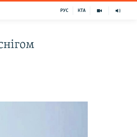
РУС
КТА
снігом