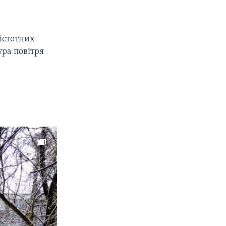
 істотних
ура повітря