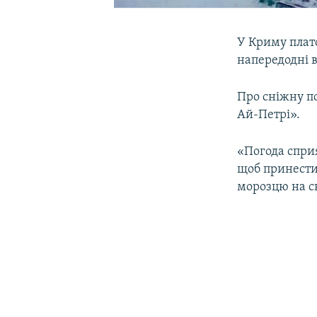
У Криму плат
напередодні в
Про сніжну п
Ай-Петрі».
«Погода сприя
щоб принести 
морозцю на св