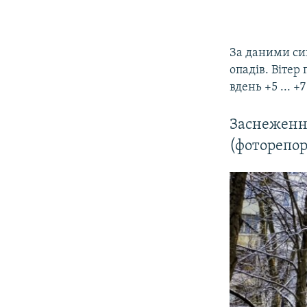
За даними син
опадів. Вітер
вдень +5 ... +7
Заснеженн
(фоторепо