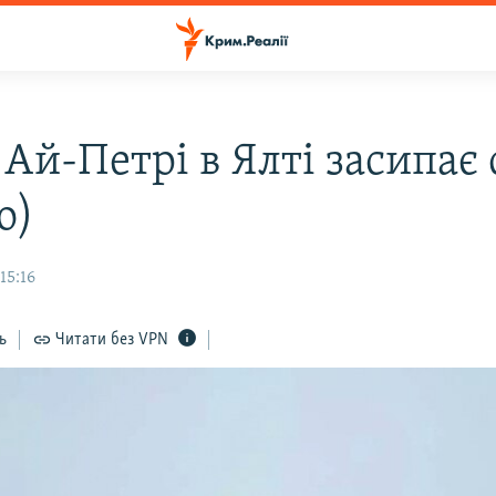
Ай-Петрі в Ялті засипає 
о)
15:16
ь
Читати без VPN