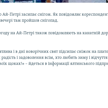
о Ай-Петрі засипає снігом. Як повідомляє кореспонде
вечері там пройшов снігопад.
огоду на Ай-Петрі також повідомляють на канатній дор
тлива і в дні новорічних свят підсипає сніжок на плат
радість і задоволення всім, хто любить зиму і відчуття
оїх щоках!» – йдеться в інформації ялтинського підпр