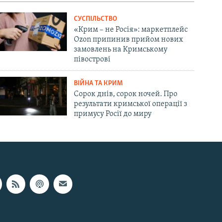
i
СУСПІЛЬСТВО
d
«Крим – не Росія»: маркетплейс
e
Ozon припинив прийом нових
замовлень на Кримському
півострові
ВІЙНА ТА КРИМ
Сорок днів, сорок ночей. Про
результати кримської операції з
примусу Росії до миру