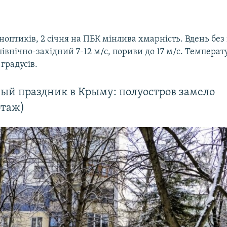
оптиків, 2 січня на ПБК мінлива хмарність. Вдень без
 північно-західний 7-12 м/с, пориви до 17 м/с. Температ
 градусів.
ый праздник в Крыму: полуостров замело
ртаж)