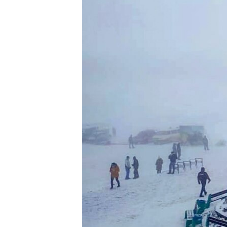
ВІДЕОУРОКИ «ELIFBE»
СВІДЧЕННЯ ОКУПАЦІЇ
УКРАЇНСЬКА ПРОБЛЕМА КРИМУ
ІНФОГРАФІКА