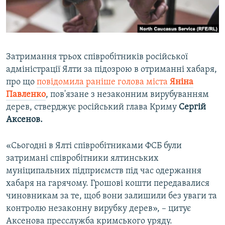
ВІДЕОУРОКИ «ELIFBE»
Русский
СВІДЧЕННЯ ОКУПАЦІЇ
Qırımtatar
УКРАЇНСЬКА ПРОБЛЕМА КРИМУ
Затримання трьох співробітників російської
ДОЛУЧАЙСЯ!
ІНФОГРАФІКА
адміністрації Ялти за підозрою в отриманні хабаря,
про що
повідомила раніше голова міста
Яніна
Павленко
, пов'язане з незаконним вирубуванням
дерев, стверджує російський глава Криму
Сергій
Усі сайти RFE/RL
Аксенов.
«Сьогодні в Ялті співробітниками ФСБ були
затримані співробітники ялтинських
муніципальних підприємств під час одержання
хабаря на гарячому. Грошові кошти передавалися
чиновникам за те, щоб вони залишили без уваги та
контролю незаконну вирубку дерев», – цитує
Аксенова пресслужба кримського уряду.