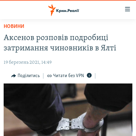
Доступність
посилання
Перейти
НОВИНИ
до
НОВИНИ
Аксенов розповів подробиці
основного
ВОДА.КРИМ
матеріалу
затримання чиновників в Ялті
ВІДЕО ТА ФОТО
Перейти
до
19 березень 2021, 14:49
ПОЛІТИКА
основної
БЛОГИ
Поділитись
Читати без VPN
навігації
Перейти
ПОГЛЯД
до
ІНТЕРВ'Ю
пошуку
ВСЕ ЗА ДЕНЬ
СПЕЦПРОЕКТИ
ЯК ОБІЙТИ БЛОКУВАННЯ
ДЕПОРТАЦІЯ