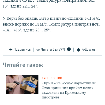
східний 8-13 м/с. Температура повітря вночі 16...
18°, вдень 22... 24°.
У Керчі без опадів. Вітер північно-східний 6-11 м/с,
вдень пориви до 14 м/с. Температура повітря вночі
+14... +16°, вдень 23... 25°.
Поділитись
Читати без VPN
Follow us
Читайте також
СУСПІЛЬСТВО
«Крим – не Росія»: маркетплейс
Ozon припинив прийом нових
замовлень на Кримському
півострові