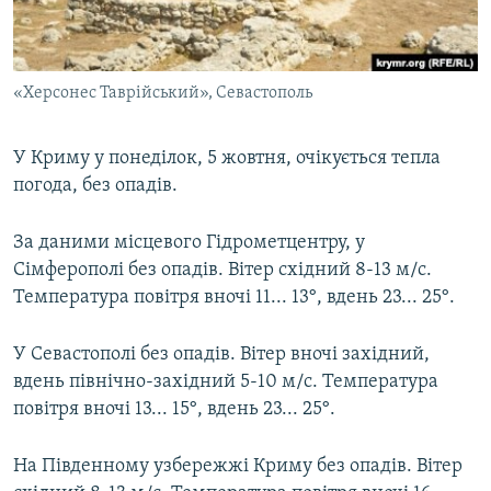
ВІДЕОУРОКИ «ELIFBE»
Русский
СВІДЧЕННЯ ОКУПАЦІЇ
Qırımtatar
«Херсонес Таврійський», Севастополь
УКРАЇНСЬКА ПРОБЛЕМА КРИМУ
ДОЛУЧАЙСЯ!
ІНФОГРАФІКА
У Криму у понеділок, 5 жовтня, очікується тепла
погода, без опадів.
Усі сайти RFE/RL
За даними місцевого Гідрометцентру, у
Сімферополі без опадів. Вітер східний 8-13 м/с.
Температура повітря вночі 11... 13°, вдень 23... 25°.
У Севастополі без опадів. Вітер вночі західний,
вдень північно-західний 5-10 м/с. Температура
повітря вночі 13... 15°, вдень 23... 25°.
На Південному узбережжі Криму без опадів. Вітер