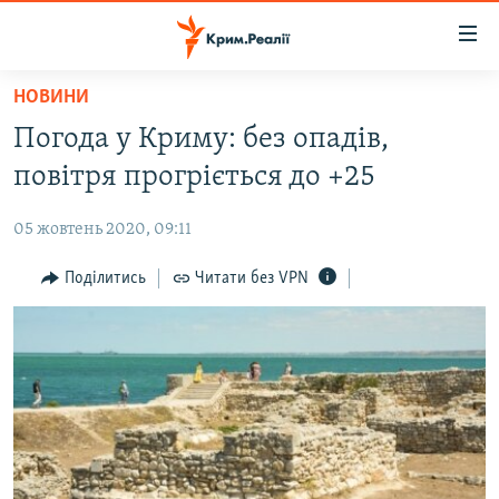
Доступність
посилання
Перейти
НОВИНИ
до
НОВИНИ
Погода у Криму: без опадів,
основного
ВОДА.КРИМ
матеріалу
повітря прогріється до +25
ВІДЕО ТА ФОТО
Перейти
до
05 жовтень 2020, 09:11
ПОЛІТИКА
основної
БЛОГИ
Поділитись
Читати без VPN
навігації
Перейти
ПОГЛЯД
до
ІНТЕРВ'Ю
пошуку
ВСЕ ЗА ДЕНЬ
СПЕЦПРОЕКТИ
ЯК ОБІЙТИ БЛОКУВАННЯ
ДЕПОРТАЦІЯ