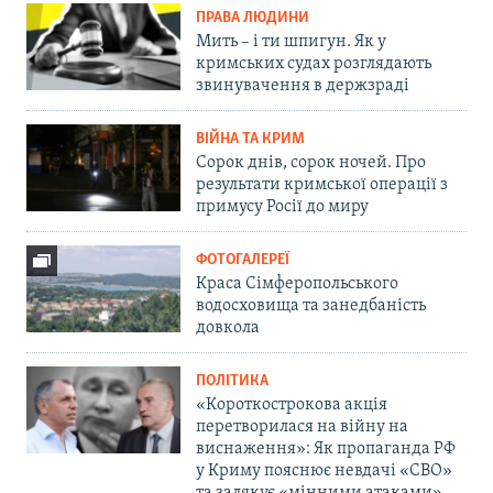
ПРАВА ЛЮДИНИ
Мить – і ти шпигун. Як у
кримських судах розглядають
звинувачення в держзраді
ВІЙНА ТА КРИМ
Сорок днів, сорок ночей. Про
результати кримської операції з
примусу Росії до миру
ФОТОГАЛЕРЕЇ
Краса Сімферопольського
водосховища та занедбаність
довкола
ПОЛІТИКА
«Короткострокова акція
перетворилася на війну на
виснаження»: Як пропаганда РФ
у Криму пояснює невдачі «СВО»