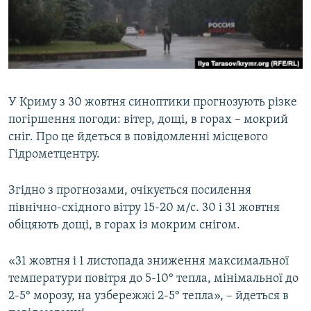
ВІДЕОУРОКИ «ELIFBE»
Русский
СВІДЧЕННЯ ОКУПАЦІЇ
Qırımtatar
УКРАЇНСЬКА ПРОБЛЕМА КРИМУ
ДОЛУЧАЙСЯ!
ІНФОГРАФІКА
У Криму з 30 жовтня синоптики прогнозують різке
погіршення погоди: вітер, дощі, в горах – мокрий
сніг. Про це йдеться в повідомленні місцевого
Усі сайти RFE/RL
Гідрометцентру.
Згідно з прогнозами, очікується посилення
північно-східного вітру 15-20 м/с. 30 і 31 жовтня
обіцяють дощі, в горах із мокрим снігом.
«31 жовтня і 1 листопада зниження максимальної
температури повітря до 5-10° тепла, мінімальної до
2-5° морозу, на узбережжі 2-5° тепла», – йдеться в