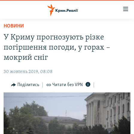
Доступність
посилання
Перейти
НОВИНИ
до
НОВИНИ
У Криму прогнозують різке
основного
ВОДА.КРИМ
матеріалу
погіршення погоди, у горах –
ВІДЕО ТА ФОТО
Перейти
мокрий сніг
до
ПОЛІТИКА
основної
30 жовтень 2019, 08:08
БЛОГИ
навігації
Перейти
Поділитись
Читати без VPN
ПОГЛЯД
до
ІНТЕРВ'Ю
пошуку
ВСЕ ЗА ДЕНЬ
СПЕЦПРОЕКТИ
ЯК ОБІЙТИ БЛОКУВАННЯ
ДЕПОРТАЦІЯ