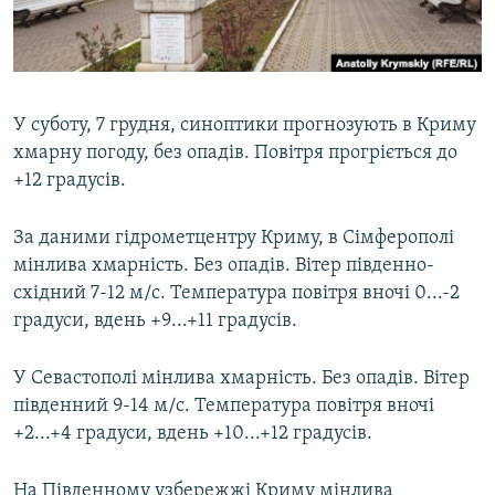
ВІДЕОУРОКИ «ELIFBE»
Русский
СВІДЧЕННЯ ОКУПАЦІЇ
Qırımtatar
УКРАЇНСЬКА ПРОБЛЕМА КРИМУ
У суботу, 7 грудня, синоптики прогнозують в Криму
ДОЛУЧАЙСЯ!
ІНФОГРАФІКА
хмарну погоду, без опадів. Повітря прогріється до
+12 градусів.
За даними гідрометцентру Криму, в Сімферополі
Усі сайти RFE/RL
мінлива хмарність. Без опадів. Вітер південно-
східний 7-12 м/с. Температура повітря вночі 0...-2
градуси, вдень +9...+11 градусів.
У Севастополі мінлива хмарність. Без опадів. Вітер
південний 9-14 м/с. Температура повітря вночі
+2...+4 градуси, вдень +10...+12 градусів.
На Південному узбережжі Криму мінлива