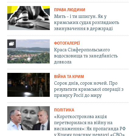
ПРАВА ЛЮДИНИ
Мить – і ти шпигун. Як у
кримських судах розглядають
звинувачення в держзраді
ФОТОГАЛЕРЕЇ
Краса Сімферопольського
водосховища та занедбаність
довкола
ВІЙНА ТА КРИМ
Сорок днів, сорок ночей. Про
результати кримської операції з
примусу Росії до миру
ПОЛІТИКА
«Короткострокова акція
перетворилася на війну на
виснаження»: Як пропаганда РФ
у Криму пояснює невдачі «СВО»