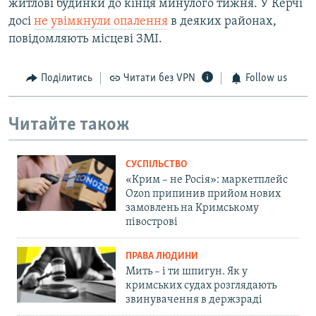
житлові будинки до кінця минулого тижня. У Керчі
досі
не увімкнули опалення
в деяких районах,
повідомляють місцеві ЗМІ.
Поділитись
Читати без VPN
Follow us
Читайте також
СУСПІЛЬСТВО
«Крим – не Росія»: маркетплейс
Ozon припинив прийом нових
замовлень на Кримському
півострові
ПРАВА ЛЮДИНИ
Мить – і ти шпигун. Як у
кримських судах розглядають
звинувачення в держзраді