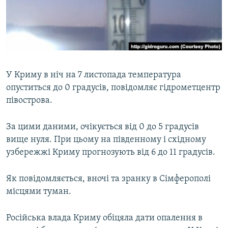
ВІДЕОУРОКИ «ELIFBE»
Русский
СВІДЧЕННЯ ОКУПАЦІЇ
Qırımtatar
УКРАЇНСЬКА ПРОБЛЕМА КРИМУ
ДОЛУЧАЙСЯ!
ІНФОГРАФІКА
У Криму в ніч на 7 листопада температура
опуститься до 0 градусів, повідомляє гідрометцентр
півострова.
Усі сайти RFE/RL
За цими даними, очікується від 0 до 5 градусів
вище нуля. При цьому на південному і східному
узбережжі Криму прогнозують від 6 до 11 градусів.
Як повідомляється, вночі та зранку в Сімферополі
місцями туман.
Російська влада Криму обіцяла дати опалення в