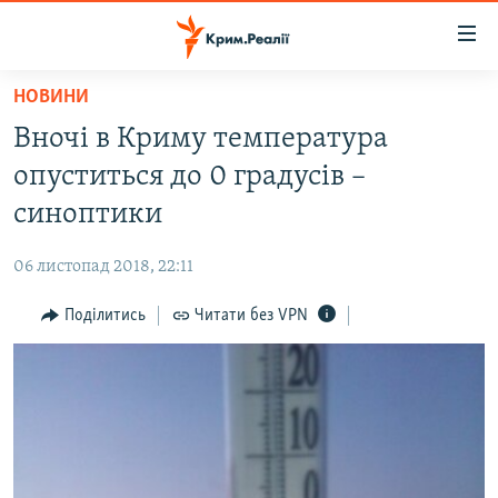
Доступність
посилання
Перейти
НОВИНИ
до
НОВИНИ
Вночі в Криму температура
основного
ВОДА.КРИМ
матеріалу
опуститься до 0 градусів –
ВІДЕО ТА ФОТО
Перейти
синоптики
до
ПОЛІТИКА
основної
06 листопад 2018, 22:11
БЛОГИ
навігації
Перейти
Поділитись
Читати без VPN
ПОГЛЯД
до
ІНТЕРВ'Ю
пошуку
ВСЕ ЗА ДЕНЬ
СПЕЦПРОЕКТИ
ЯК ОБІЙТИ БЛОКУВАННЯ
ДЕПОРТАЦІЯ