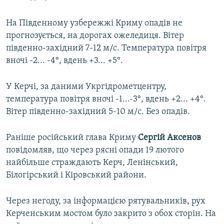
На Південному узбережжі Криму опадів не
прогнозується, на дорогах ожеледиця. Вітер
південно-західний 7-12 м/с. Температура повітря
вночі -2... -4°, вдень +3... +5°.
У Керчі, за даними Укргідрометцентру,
температура повітря вночі -1...-3°, вдень +2... +4°.
Вітер південно-західний 5-10 м/с. Без опадів.
Раніше російський глава Криму
Сергій Аксенов
повідомляв, що через рясні опади 19 лютого
найбільше страждають Керч, Ленінський,
Білогірський і Кіровський райони.
Через негоду, за інформацією рятувальників, рух
Керченським мостом було закрито з обох сторін. На