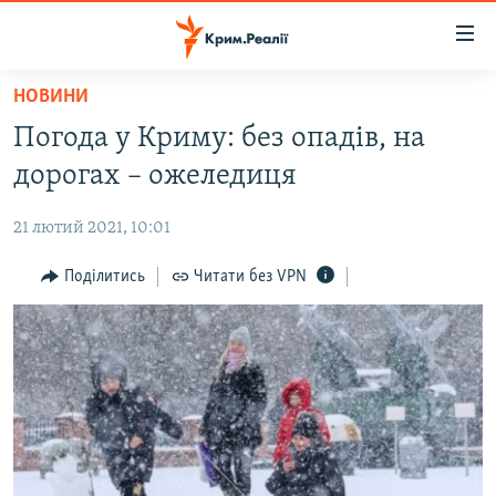
Доступність
посилання
Перейти
НОВИНИ
до
НОВИНИ
Погода у Криму: без опадів, на
основного
ВОДА.КРИМ
матеріалу
дорогах – ожеледиця
ВІДЕО ТА ФОТО
Перейти
до
21 лютий 2021, 10:01
ПОЛІТИКА
основної
БЛОГИ
Поділитись
Читати без VPN
навігації
Перейти
ПОГЛЯД
до
ІНТЕРВ'Ю
пошуку
ВСЕ ЗА ДЕНЬ
СПЕЦПРОЕКТИ
ЯК ОБІЙТИ БЛОКУВАННЯ
ДЕПОРТАЦІЯ