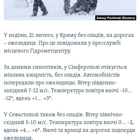
ВІДЕОУРОКИ «ELIFBE»
Русский
СВІДЧЕННЯ ОКУПАЦІЇ
Qırımtatar
УКРАЇНСЬКА ПРОБЛЕМА КРИМУ
У неділю, 21 лютого, у Криму без опадів, на дорогах
ДОЛУЧАЙСЯ!
ІНФОГРАФІКА
– ожеледиця. Про це повідомили у пресслужбі
місцевого Гідрометцентру.
За даними синоптиків, у Сімферополі очікується
Усі сайти RFE/RL
мінлива хмарність, без опадів. Автомобілістів
попередили про ожеледицю. Вітер південно-
західний 7-12 м/с. Температура повітря вночі -10...
-12°, вдень +1... +3°.
У Севастополі також без опадів. Вітер північно-
східний 5-10 м/с. Температура повітря вночі 0... -2,
вдень +4... +6°. Вночі та вранці на дорогах подекуди
ожеледиця.