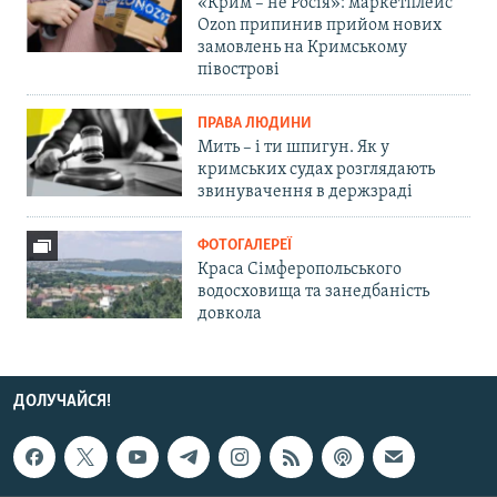
«Крим – не Росія»: маркетплейс
Ozon припинив прийом нових
замовлень на Кримському
півострові
ПРАВА ЛЮДИНИ
Мить – і ти шпигун. Як у
кримських судах розглядають
звинувачення в держзраді
ФОТОГАЛЕРЕЇ
Краса Сімферопольського
водосховища та занедбаність
довкола
ДОЛУЧАЙСЯ!