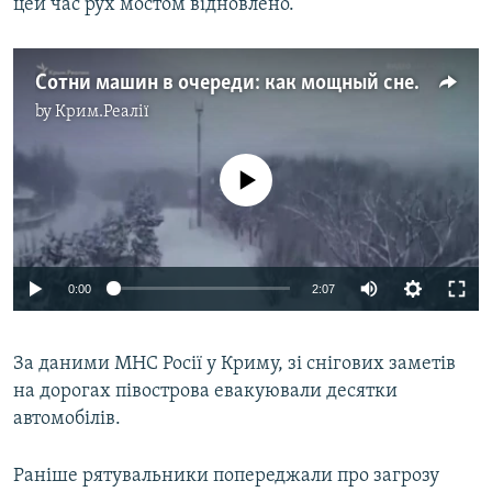
цей час рух мостом відновлено.
Сотни машин в очереди: как мощный снегопад остановил Керченский мост (видео)
by
Крим.Реалії
No media source currently available
Auto
0:00
2:07
240p
За даними МНС Росії у Криму, зі снігових заметів
360p
на дорогах півострова евакуювали десятки
Auto
240p
360p
480p
480p
автомобілів.
720p
720p
810p
Раніше рятувальники попереджали про загрозу
810p