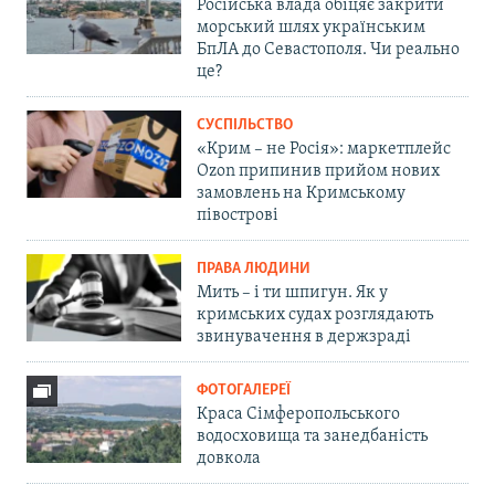
Російська влада обіцяє закрити
морський шлях українським
БпЛА до Севастополя. Чи реально
це?
СУСПІЛЬСТВО
«Крим – не Росія»: маркетплейс
Ozon припинив прийом нових
замовлень на Кримському
півострові
ПРАВА ЛЮДИНИ
Мить – і ти шпигун. Як у
кримських судах розглядають
звинувачення в держзраді
ФОТОГАЛЕРЕЇ
Краса Сімферопольського
водосховища та занедбаність
довкола