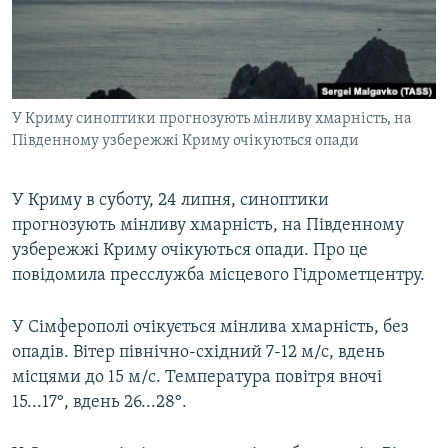
ВІДЕОУРОКИ «ELIFBE»
Русский
СВІДЧЕННЯ ОКУПАЦІЇ
Qırımtatar
УКРАЇНСЬКА ПРОБЛЕМА КРИМУ
У Криму синоптики прогнозують мінливу хмарність, на
ДОЛУЧАЙСЯ!
ІНФОГРАФІКА
Південному узбережжі Криму очікуються опади
У Криму в суботу, 24 липня, синоптики
Усі сайти RFE/RL
прогнозують мінливу хмарність, на Південному
узбережжі Криму очікуються опади. Про це
повідомила пресслужба місцевого Гідрометцентру.
У Сімферополі очікується мінлива хмарність, без
опадів. Вітер північно-східний 7-12 м/с, вдень
місцями до 15 м/с. Температура повітря вночі
15...17°, вдень 26...28°.