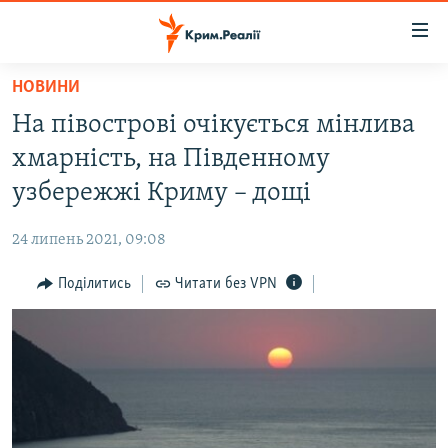
Доступність
посилання
Перейти
НОВИНИ
до
НОВИНИ
На півострові очікується мінлива
основного
ВОДА.КРИМ
матеріалу
хмарність, на Південному
ВІДЕО ТА ФОТО
Перейти
узбережжі Криму – дощі
до
ПОЛІТИКА
основної
24 липень 2021, 09:08
БЛОГИ
навігації
Перейти
Поділитись
Читати без VPN
ПОГЛЯД
до
ІНТЕРВ'Ю
пошуку
ВСЕ ЗА ДЕНЬ
СПЕЦПРОЕКТИ
ЯК ОБІЙТИ БЛОКУВАННЯ
ДЕПОРТАЦІЯ