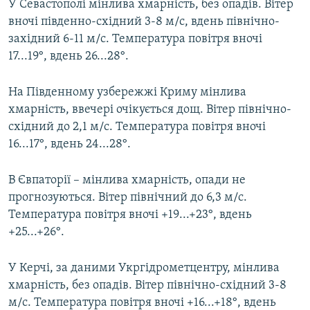
У Севастополі мінлива хмарність, без опадів. Вітер
вночі південно-східний 3-8 м/с, вдень північно-
західний 6-11 м/с. Температура повітря вночі
17...19°, вдень 26...28°.
На Південному узбережжі Криму мінлива
хмарність, ввечері очікується дощ. Вітер північно-
східний до 2,1 м/с. Температура повітря вночі
16...17°, вдень 24...28°.
В Євпаторії – мінлива хмарність, опади не
прогнозуються. Вітер північний до 6,3 м/с.
Температура повітря вночі +19...+23°, вдень
+25...+26°.
У Керчі, за даними Укргідрометцентру, мінлива
хмарність, без опадів. Вітер північно-східний 3-8
м/с. Температура повітря вночі +16...+18°, вдень