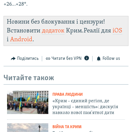
+26...+28°.
Новини без блокування і цензури!
Встановити
додаток
Крим.Реалії для
iOS
і
Android
.
Поділитись
Читати без VPN
Follow us
Читайте також
ПРАВА ЛЮДИНИ
«Крим – єдиний регіон, де
українці – меншість»: дискусія
навколо нової пам'ятної дати
ВІЙНА ТА КРИМ