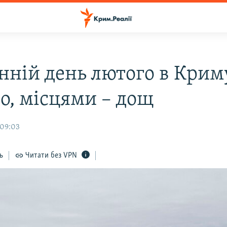
анній день лютого в Крим
о, місцями – дощ
 09:03
ь
Читати без VPN