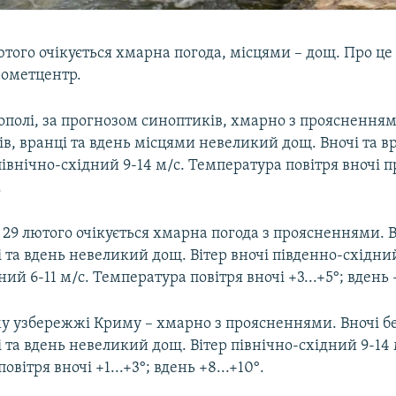
того очікується хмарна погода, місцями – дощ. Про це
рометцентр.
ополі, за прогнозом синоптиків, хмарно з проясненням
ів, вранці та вдень місцями невеликий дощ. Вночі та в
північно-східний 9-14 м/с. Температура повітря вночі 
.
 29 лютого очікується хмарна погода з проясненнями. В
і та вдень невеликий дощ. Вітер вночі південно-східни
ий 6-11 м/с. Температура повітря вночі +3...+5°; вдень +
у узбережжі Криму – хмарно з проясненнями. Вночі бе
і та вдень невеликий дощ. Вітер північно-східний 9-14 
вітря вночі +1...+3°; вдень +8...+10°.