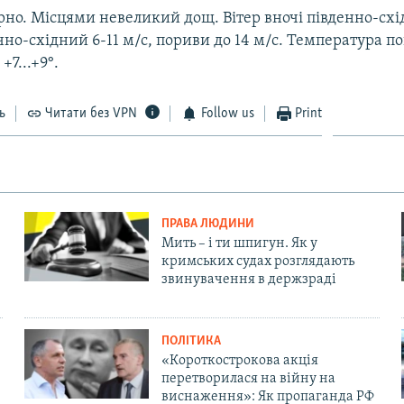
рно. Місцями невеликий дощ. Вітер вночі південно-схі
ічно-східний 6-11 м/с, пориви до 14 м/с. Температура по
 +7...+9°.
ь
Читати без VPN
Follow us
Print
ПРАВА ЛЮДИНИ
Мить – і ти шпигун. Як у
кримських судах розглядають
звинувачення в держзраді
ПОЛІТИКА
«Короткострокова акція
перетворилася на війну на
виснаження»: Як пропаганда РФ