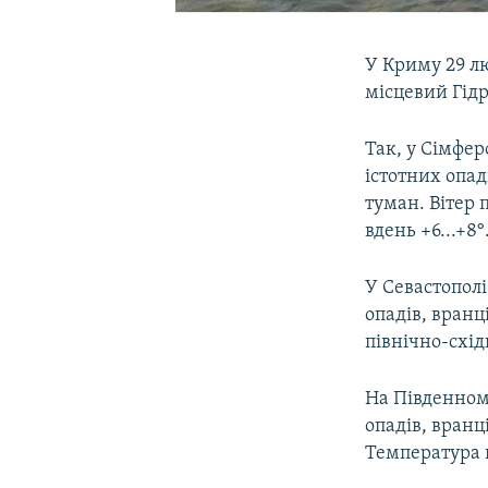
У Криму 29 лю
місцевий Гід
Так, у Сімфер
істотних опад
туман. Вітер 
вдень +6...+8°
У Севастополі
опадів, вранц
північно-східн
На Південном
опадів, вранц
Температура по