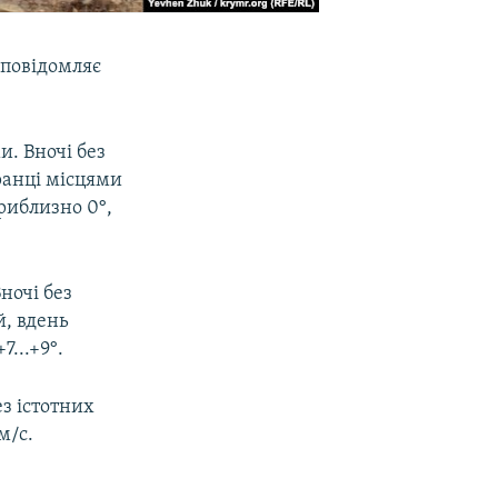
 повідомляє
и. Вночі без
ранці місцями
приблизно 0°,
ночі без
й, вдень
7...+9°.
з істотних
м/с.