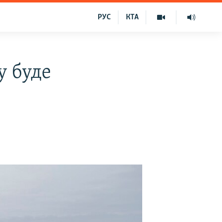
РУС
КТА
у буде