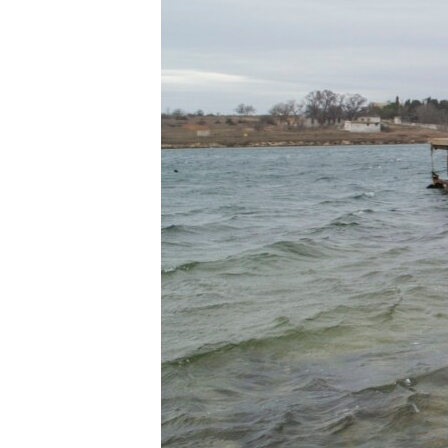
ВІДЕОУРОКИ «ELIFBE»
СВІДЧЕННЯ ОКУПАЦІЇ
УКРАЇНСЬКА ПРОБЛЕМА КРИМУ
ІНФОГРАФІКА