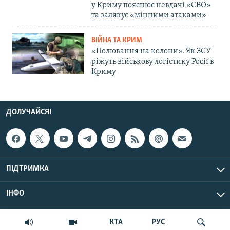
у Криму пояснює невдачі «СВО»
та залякує «мінними атаками»
ВІЙНА ТА КРИМ
«Полювання на колони». Як ЗСУ
ріжуть військову логістику Росії в
Криму
ДОЛУЧАЙСЯ!
ПІДТРИМКА
ІНФО
© Крим.Реалії, 2026 | Усі права застережено.
КТА
РУС