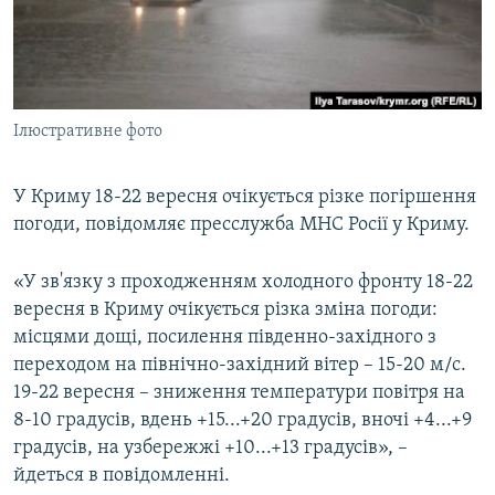
ВІДЕОУРОКИ «ELIFBE»
Русский
СВІДЧЕННЯ ОКУПАЦІЇ
Qırımtatar
УКРАЇНСЬКА ПРОБЛЕМА КРИМУ
Ілюстративне фото
ДОЛУЧАЙСЯ!
ІНФОГРАФІКА
У Криму 18-22 вересня очікується різке погіршення
погоди, повідомляє пресслужба МНС Росії у Криму.
Усі сайти RFE/RL
«У зв'язку з проходженням холодного фронту 18-22
вересня в Криму очікується різка зміна погоди:
місцями дощі, посилення південно-західного з
переходом на північно-західний вітер – 15-20 м/с.
19-22 вересня – зниження температури повітря на
8-10 градусів, вдень +15...+20 градусів, вночі +4...+9
градусів, на узбережжі +10...+13 градусів», –
йдеться в повідомленні.