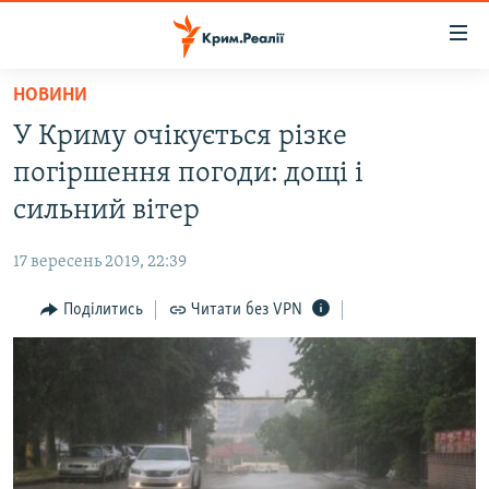
Доступність
посилання
Перейти
НОВИНИ
до
НОВИНИ
У Криму очікується різке
основного
ВОДА.КРИМ
матеріалу
погіршення погоди: дощі і
ВІДЕО ТА ФОТО
Перейти
сильний вітер
до
ПОЛІТИКА
основної
17 вересень 2019, 22:39
БЛОГИ
навігації
Перейти
Поділитись
Читати без VPN
ПОГЛЯД
до
ІНТЕРВ'Ю
пошуку
ВСЕ ЗА ДЕНЬ
СПЕЦПРОЕКТИ
ЯК ОБІЙТИ БЛОКУВАННЯ
ДЕПОРТАЦІЯ