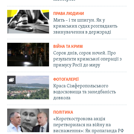
ПРАВА ЛЮДИНИ
Мить – і ти шпигун. Як у
кримських судах розглядають
звинувачення в держзраді
ВІЙНА ТА КРИМ
Сорок днів, сорок ночей. Про
результати кримської операції з
примусу Росії до миру
ФОТОГАЛЕРЕЇ
Краса Сімферопольського
водосховища та занедбаність
довкола
ПОЛІТИКА
«Короткострокова акція
перетворилася на війну на
виснаження»: Як пропаганда РФ