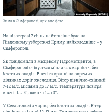
ВІДЕОУРОКИ «ELIFBE»
Русский
СВІДЧЕННЯ ОКУПАЦІЇ
Qırımtatar
Зима в Сімферополі, архівне фото
УКРАЇНСЬКА ПРОБЛЕМА КРИМУ
ДОЛУЧАЙСЯ!
ІНФОГРАФІКА
На півострові 7 січня найтепліше буде на
Південному узбережжі Криму, найхолодніше – у
Сімферополі.
Усі сайти RFE/RL
Як повідомили в місцевому Гідрометцентрі, в
Сімферополі очікується мінлива хмарність, без
істотних опадів. Вночі та вранці на окремих
ділянках доріг ожеледиця. Вітер північно-східний
7-12 м/с, місцями до 17 м/с. Температура повітря
вночі -1...-3°, вдень +1...+3°.
У Севастополі хмарно, без істотних опадів. Вітер