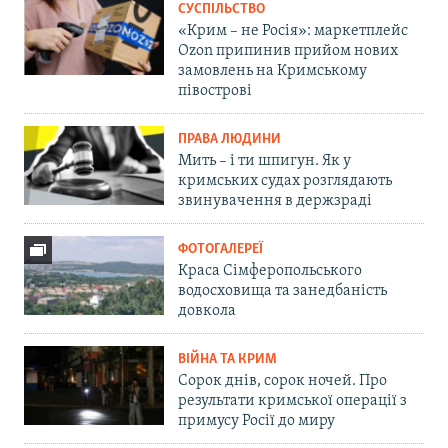
СУСПІЛЬСТВО
«Крим – не Росія»: маркетплейс
Ozon припинив прийом нових
замовлень на Кримському
півострові
ПРАВА ЛЮДИНИ
Мить – і ти шпигун. Як у
кримських судах розглядають
звинувачення в держзраді
ФОТОГАЛЕРЕЇ
Краса Сімферопольського
водосховища та занедбаність
довкола
ВІЙНА ТА КРИМ
Сорок днів, сорок ночей. Про
результати кримської операції з
примусу Росії до миру