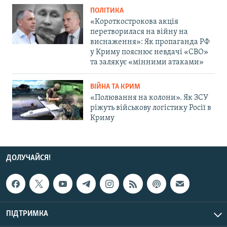
ПОЛІТИКА
«Короткострокова акція
перетворилася на війну на
виснаження»: Як пропаганда РФ
у Криму пояснює невдачі «СВО»
та залякує «мінними атаками»
ВІЙНА ТА КРИМ
«Полювання на колони». Як ЗСУ
ріжуть військову логістику Росії в
Криму
ДОЛУЧАЙСЯ!
ПІДТРИМКА