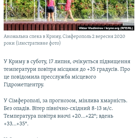
ВІДЕОУРОКИ «ELIFBE»
Русский
СВІДЧЕННЯ ОКУПАЦІЇ
Qırımtatar
УКРАЇНСЬКА ПРОБЛЕМА КРИМУ
Аномальна спека в Криму, Сімферополь 2 вересня 2020
ДОЛУЧАЙСЯ!
ІНФОГРАФІКА
роки (ілюстративне фото)
У Криму в суботу, 17 липня, очікується підвищення
Усі сайти RFE/RL
температури повітря місцями до +35 градусів. Про
це повідомила пресслужба місцевого
Гідрометцентру.
У Сімферополі, за прогнозом, мінлива хмарність.
Без опадів. Вітер північно-східний 8-13 м/с.
Температура повітря вночі +20...+22°; вдень
+33...+35°.