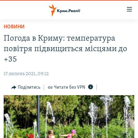
Доступність
посилання
Перейти
НОВИНИ
до
НОВИНИ
Погода в Криму: температура
основного
ВОДА.КРИМ
матеріалу
повітря підвищиться місцями до
ВІДЕО ТА ФОТО
Перейти
+35
до
ПОЛІТИКА
основної
17 липень 2021, 09:12
БЛОГИ
навігації
Перейти
Поділитись
Читати без VPN
ПОГЛЯД
до
ІНТЕРВ'Ю
пошуку
ВСЕ ЗА ДЕНЬ
СПЕЦПРОЕКТИ
ЯК ОБІЙТИ БЛОКУВАННЯ
ДЕПОРТАЦІЯ