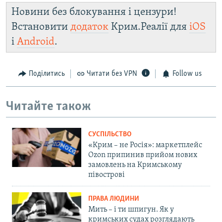
Новини без блокування і цензури!
Встановити
додаток
Крим.Реалії для
iOS
і
Android
.
Поділитись
Читати без VPN
Follow us
Читайте також
СУСПІЛЬСТВО
«Крим – не Росія»: маркетплейс
Ozon припинив прийом нових
замовлень на Кримському
півострові
ПРАВА ЛЮДИНИ
Мить – і ти шпигун. Як у
кримських судах розглядають