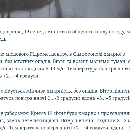
дохреща, 19 січня, синоптики обіцяють теплу погоду, 
едь.
ю місцевого Гідрометцентру, в Сімферополі хмарно з
 без істотних опадів. Вночі та вранці місцями туман, 
р північно-східний 8-13 м/с. Температура повітря вночі -
 +2...+4 градуси.
 очікується мінлива хмарність, без опадів. Вітер північ
атура повітря вночі 0...-2 градуси; вдень +3...+5 градусі
у узбережжі Криму 19 січня буде хмарно з проясненням
ів, вдень невеликий дощ. Вітер північно-східний 8-13 
/с. Температура повітря вночі +2...+4 градуси; вдень +5.