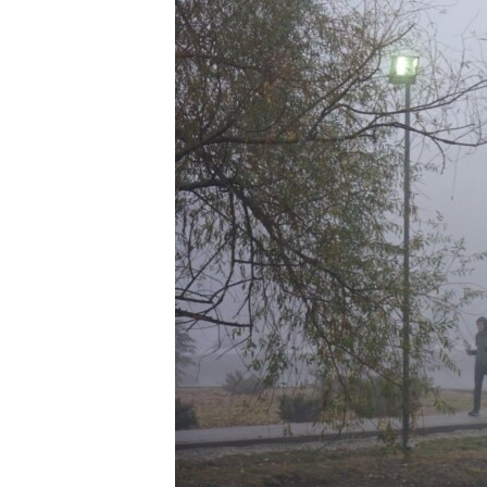
ВІДЕОУРОКИ «ELIFBE»
СВІДЧЕННЯ ОКУПАЦІЇ
УКРАЇНСЬКА ПРОБЛЕМА КРИМУ
ІНФОГРАФІКА