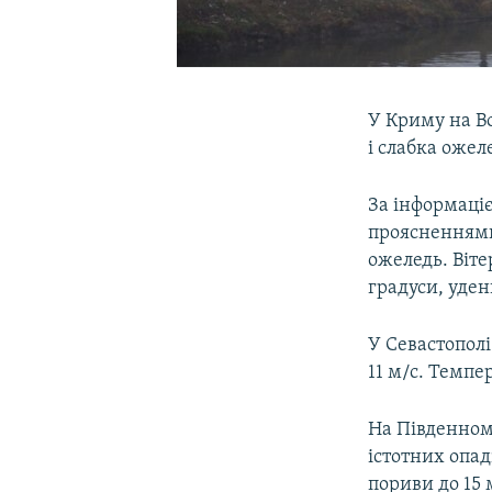
У Криму на Во
і слабка ожел
За інформаціє
проясненнями,
ожеледь. Віте
градуси, удень
У Севастополі
11 м/с. Темпер
На Південном
істотних опад
пориви до 15 м