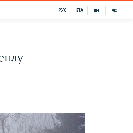
РУС
КТА
теплу