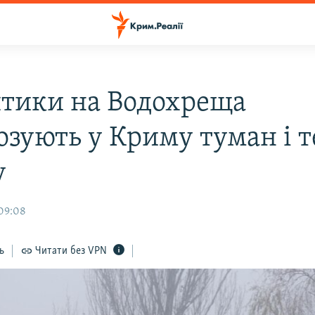
тики на Водохреща
озують у Криму туман і 
у
 09:08
ь
Читати без VPN