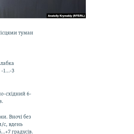
місцями туман
слабка
1...-3
но-східний 6-
в.
и. Вночі без
м/с, вдень
..+7 градусів.