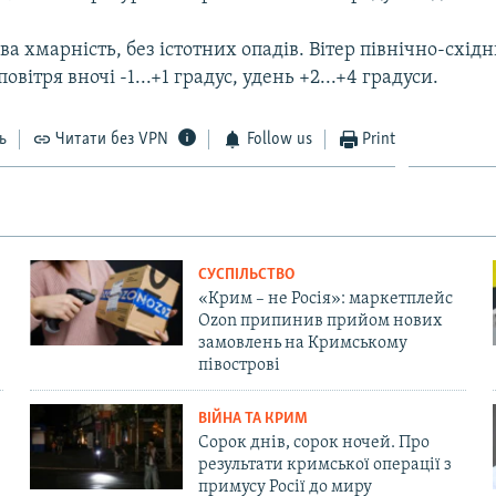
ва хмарність, без істотних опадів. Вітер північно-східн
вітря вночі -1...+1 градус, удень +2...+4 градуси.
ь
Читати без VPN
Follow us
Print
СУСПІЛЬСТВО
«Крим – не Росія»: маркетплейс
Ozon припинив прийом нових
замовлень на Кримському
півострові
ВІЙНА ТА КРИМ
Сорок днів, сорок ночей. Про
результати кримської операції з
примусу Росії до миру