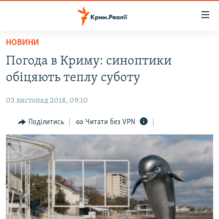
Доступність
посилання
Перейти
НОВИНИ
до
НОВИНИ
Погода в Криму: синоптики
основного
ВОДА.КРИМ
матеріалу
обіцяють теплу суботу
ВІДЕО ТА ФОТО
Перейти
до
03 листопад 2018, 09:10
ПОЛІТИКА
основної
БЛОГИ
Поділитись
Читати без VPN
навігації
Перейти
ПОГЛЯД
до
ІНТЕРВ'Ю
пошуку
ВСЕ ЗА ДЕНЬ
СПЕЦПРОЕКТИ
ЯК ОБІЙТИ БЛОКУВАННЯ
ДЕПОРТАЦІЯ