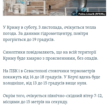
ВІДЕОУРОКИ «ELIFBE»
Русский
СВІДЧЕННЯ ОКУПАЦІЇ
Qırımtatar
УКРАЇНСЬКА ПРОБЛЕМА КРИМУ
У Криму в суботу, 3 листопада, очікується тепла
ДОЛУЧАЙСЯ!
ІНФОГРАФІКА
погода. За даними гідрометцентру, повітря
прогріється до 19 градусів.
Синоптики повідомляють, що на всій території
Усі сайти RFE/RL
Криму буде хмарно з проясненнями, без опадів.
На ПБК і в Севастополі стовпчики термометрів
покажуть від 16 до 18 градусів. У Керчі вдень буде
холодніше, від 13 до 15 градусів вище нуля.
Окрім того, очікується північно-східний вітер 7-12,
місцями до 15 метрів на секунду.