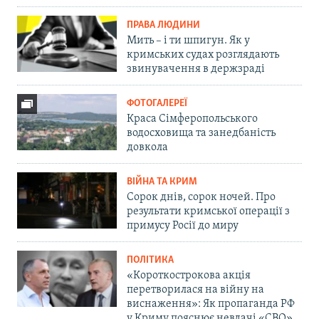
ПРАВА ЛЮДИНИ
Мить – і ти шпигун. Як у
кримських судах розглядають
звинувачення в держзраді
ФОТОГАЛЕРЕЇ
Краса Сімферопольського
водосховища та занедбаність
довкола
ВІЙНА ТА КРИМ
Сорок днів, сорок ночей. Про
результати кримської операції з
примусу Росії до миру
ПОЛІТИКА
«Короткострокова акція
перетворилася на війну на
виснаження»: Як пропаганда РФ
у Криму пояснює невдачі «СВО»