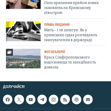
Ozon припинив прийом нових
замовлень на Кримському
півострові
ПРАВА ЛЮДИНИ
Мить – і ти шпигун. Як у
кримських судах розглядають
звинувачення в держзраді
ФОТОГАЛЕРЕЇ
Краса Сімферопольського
водосховища та занедбаність
довкола
ДОЛУЧАЙСЯ!