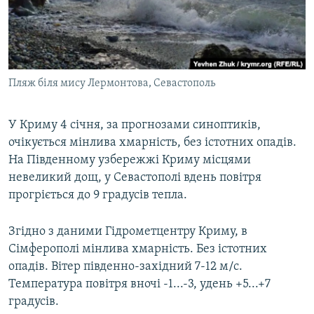
ВІДЕОУРОКИ «ELIFBE»
Русский
СВІДЧЕННЯ ОКУПАЦІЇ
Qırımtatar
УКРАЇНСЬКА ПРОБЛЕМА КРИМУ
Пляж біля мису Лермонтова, Севастополь
ДОЛУЧАЙСЯ!
ІНФОГРАФІКА
У Криму 4 січня, за прогнозами синоптиків,
очікується мінлива хмарність, без істотних опадів.
Усі сайти RFE/RL
На Південному узбережжі Криму місцями
невеликий дощ, у Севастополі вдень повітря
прогріється до 9 градусів тепла.
Згідно з даними Гідрометцентру Криму, в
Сімферополі мінлива хмарність. Без істотних
опадів. Вітер південно-західний 7-12 м/с.
Температура повітря вночі -1...-3, удень +5...+7
градусів.