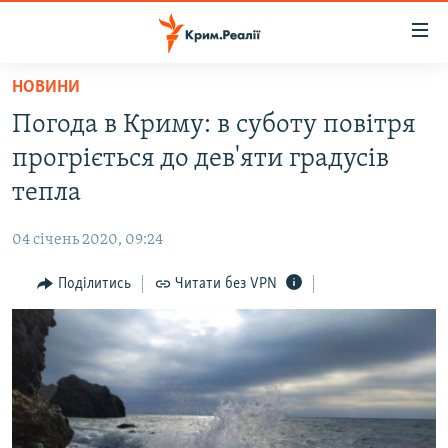
Доступність
посилання
Перейти
НОВИНИ
до
НОВИНИ
Погода в Криму: в суботу повітря
основного
ВОДА.КРИМ
матеріалу
прогріється до дев'яти градусів
ВІДЕО ТА ФОТО
Перейти
тепла
до
ПОЛІТИКА
основної
04 січень 2020, 09:24
БЛОГИ
навігації
Перейти
Поділитись
Читати без VPN
ПОГЛЯД
до
ІНТЕРВ'Ю
пошуку
ВСЕ ЗА ДЕНЬ
СПЕЦПРОЕКТИ
ЯК ОБІЙТИ БЛОКУВАННЯ
ДЕПОРТАЦІЯ