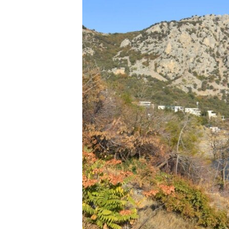
ВІДЕОУРОКИ «ELIFBE»
СВІДЧЕННЯ ОКУПАЦІЇ
УКРАЇНСЬКА ПРОБЛЕМА КРИМУ
ІНФОГРАФІКА