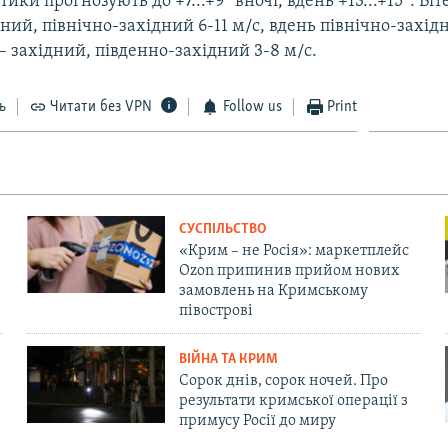
ики прогнозують до +7...+9° вночі, вдень +13...+15°. Віт
ний, північно-західний 6-11 м/с, вдень північно-західн
– західний, південно-західний 3-8 м/с.
ь
Читати без VPN
Follow us
Print
СУСПІЛЬСТВО
«Крим – не Росія»: маркетплейс
Ozon припинив прийом нових
замовлень на Кримському
півострові
ВІЙНА ТА КРИМ
Сорок днів, сорок ночей. Про
результати кримської операції з
примусу Росії до миру