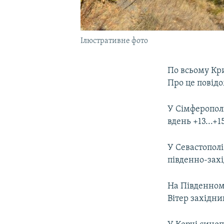
Ілюстративне фото
По всьому Кри
Про це повід
У Сімферополі
вдень +13...+1
У Севастополі 
південно-захі
На Південному
Вітер західний