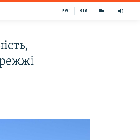
РУС
КТА
ість,
ережжі