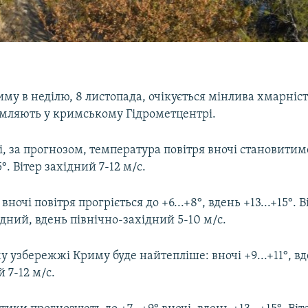
му в неділю, 8 листопада, очікується мінлива хмарність
омляють у кримському Гідрометцентрі.
, за прогнозом, температура повітря вночі становитиме
5°. Вітер західний 7-12 м/с.
вночі повітря прогріється до +6...+8°, вдень +13...+15°. В
дний, вдень північно-західний 5-10 м/с.
 узбережжі Криму буде найтепліше: вночі +9...+11°, вде
 7-12 м/с.