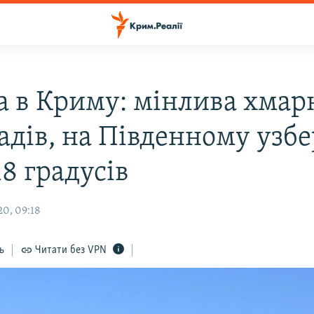
а в Криму: мінлива хмарн
падів, на Південному узб
18 градусів
0, 09:18
ь
Читати без VPN