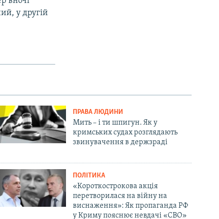
ер вночі
ий, у другій
ПРАВА ЛЮДИНИ
Мить – і ти шпигун. Як у
кримських судах розглядають
звинувачення в держзраді
ПОЛІТИКА
«Короткострокова акція
перетворилася на війну на
виснаження»: Як пропаганда РФ
у Криму пояснює невдачі «СВО»