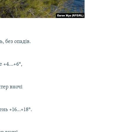
, без опадів.
 +4...+6°,
ітер вночі
нь +16...+18°.