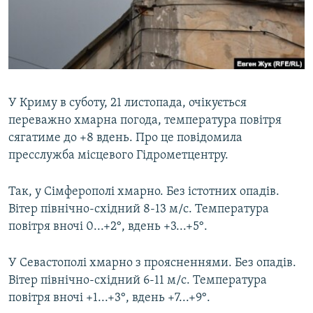
ВІДЕОУРОКИ «ELIFBE»
Русский
СВІДЧЕННЯ ОКУПАЦІЇ
Qırımtatar
УКРАЇНСЬКА ПРОБЛЕМА КРИМУ
ДОЛУЧАЙСЯ!
ІНФОГРАФІКА
У Криму в суботу, 21 листопада, очікується
переважно хмарна погода, температура повітря
сягатиме до +8 вдень. Про це повідомила
Усі сайти RFE/RL
пресслужба місцевого Гідрометцентру.
Так, у Сімферополі хмарно. Без істотних опадів.
Вітер північно-східний 8-13 м/с. Температура
повітря вночі 0...+2°, вдень +3...+5°.
У Севастополі хмарно з проясненнями. Без опадів.
Вітер північно-східний 6-11 м/с. Температура
повітря вночі +1...+3°, вдень +7...+9°.