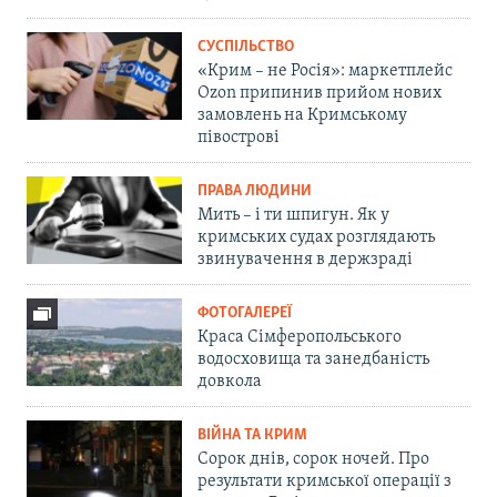
СУСПІЛЬСТВО
«Крим – не Росія»: маркетплейс
Ozon припинив прийом нових
замовлень на Кримському
півострові
ПРАВА ЛЮДИНИ
Мить – і ти шпигун. Як у
кримських судах розглядають
звинувачення в держзраді
ФОТОГАЛЕРЕЇ
Краса Сімферопольського
водосховища та занедбаність
довкола
ВІЙНА ТА КРИМ
Сорок днів, сорок ночей. Про
результати кримської операції з