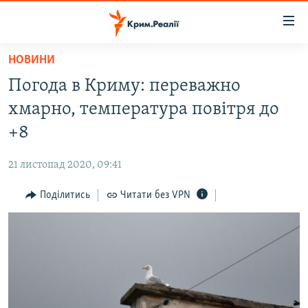
Доступність
посилання
Перейти
НОВИНИ
до
НОВИНИ
Погода в Криму: переважно
основного
ВОДА.КРИМ
матеріалу
хмарно, температура повітря до
ВІДЕО ТА ФОТО
Перейти
+8
до
ПОЛІТИКА
основної
21 листопад 2020, 09:41
БЛОГИ
навігації
Перейти
Поділитись
Читати без VPN
ПОГЛЯД
до
ІНТЕРВ'Ю
пошуку
ВСЕ ЗА ДЕНЬ
СПЕЦПРОЕКТИ
ЯК ОБІЙТИ БЛОКУВАННЯ
ДЕПОРТАЦІЯ