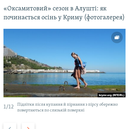
«Оксамитовий» сезон в Алушті: як
починається осінь у Криму (фотогалерея)
Підлітки після купання й пірнання з пірсу обережно
1/12
повертаються по слизькій поверхні
P
N