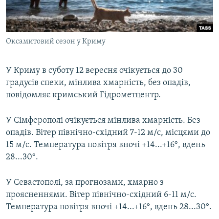
ВІДЕОУРОКИ «ELIFBE»
Русский
СВІДЧЕННЯ ОКУПАЦІЇ
Qırımtatar
Оксамитовий сезон у Криму
УКРАЇНСЬКА ПРОБЛЕМА КРИМУ
ДОЛУЧАЙСЯ!
ІНФОГРАФІКА
У Криму в суботу 12 вересня очікується до 30
градусів спеки, мінлива хмарність, без опадів,
повідомляє кримський Гідрометцентр.
Усі сайти RFE/RL
У Сімферополі очікується мінлива хмарність. Без
опадів. Вітер північно-східний 7-12 м/с, місцями до
15 м/с. Температура повітря вночі +14...+16°, вдень
28...30°.
У Севастополі, за прогнозами, хмарно з
проясненнями. Вітер північно-східний 6-11 м/с.
Температура повітря вночі +14...+16°, вдень 28...30°.