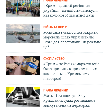
ПРАВА ЛЮДИНИ
«Крим – єдиний регіон, де
українці – меншість»: дискусія
навколо нової пам'ятної дати
ВІЙНА ТА КРИМ
Російська влада обіцяє закрити
морський шлях українським
БпЛА до Севастополя. Чи реально
це?
СУСПІЛЬСТВО
«Крим – не Росія»: маркетплейс
Ozon припинив прийом нових
замовлень на Кримському
півострові
ПРАВА ЛЮДИНИ
Мить – і ти шпигун. Як у
кримських судах розглядають
звинувачення в держзраді