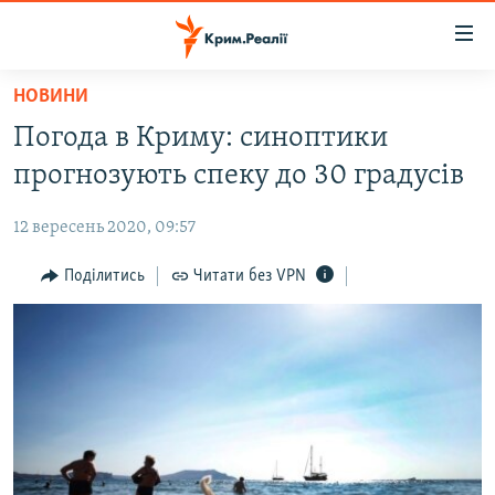
Доступність
посилання
Перейти
НОВИНИ
до
НОВИНИ
Погода в Криму: синоптики
основного
ВОДА.КРИМ
матеріалу
прогнозують спеку до 30 градусів
ВІДЕО ТА ФОТО
Перейти
до
12 вересень 2020, 09:57
ПОЛІТИКА
основної
БЛОГИ
Поділитись
Читати без VPN
навігації
Перейти
ПОГЛЯД
до
ІНТЕРВ'Ю
пошуку
ВСЕ ЗА ДЕНЬ
СПЕЦПРОЕКТИ
ЯК ОБІЙТИ БЛОКУВАННЯ
ДЕПОРТАЦІЯ