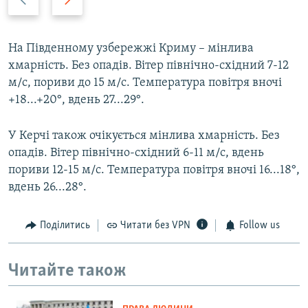
r
e
e
x
v
t
На Південному узбережжі Криму – мінлива
i
s
хмарність. Без опадів. Вітер північно-східний 7-12
o
l
м/с, пориви до 15 м/с. Температура повітря вночі
u
i
+18...+20°, вдень 27...29°.
s
d
s
e
У Керчі також очікується мінлива хмарність. Без
l
опадів. Вітер північно-східний 6-11 м/с, вдень
i
пориви 12-15 м/с. Температура повітря вночі 16...18°,
d
вдень 26...28°.
e
Поділитись
Читати без VPN
Follow us
Читайте також