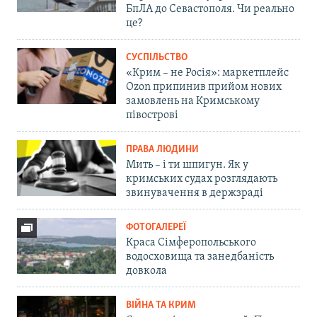
БпЛА до Севастополя. Чи реально
це?
СУСПІЛЬСТВО
«Крим – не Росія»: маркетплейс
Ozon припинив прийом нових
замовлень на Кримському
півострові
ПРАВА ЛЮДИНИ
Мить – і ти шпигун. Як у
кримських судах розглядають
звинувачення в держзраді
ФОТОГАЛЕРЕЇ
Краса Сімферопольського
водосховища та занедбаність
довкола
ВІЙНА ТА КРИМ