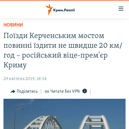
Доступність
посилання
Перейти
НОВИНИ
до
НОВИНИ
Поїзди Керченським мостом
основного
ВОДА.КРИМ
матеріалу
повинні їздити не швидше 20 км/
ВІДЕО ТА ФОТО
Перейти
год – російський віце-прем'єр
до
ПОЛІТИКА
Криму
основної
БЛОГИ
навігації
29 квітень 2019, 18:34
Перейти
ПОГЛЯД
до
Поділитись
Читати без VPN
ІНТЕРВ'Ю
пошуку
ВСЕ ЗА ДЕНЬ
СПЕЦПРОЕКТИ
ЯК ОБІЙТИ БЛОКУВАННЯ
ДЕПОРТАЦІЯ