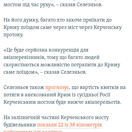
мостом під час руху», – сказав Селезньов.
На його думку, багато хто захоче приїхати до
Криму поїздом саме через міст через Керченську
протоку.
«Це буде серйозна конкуренція для
авіаперевізників, тому що багато людей
скористаються можливістю потрапити до Криму
саме поїздом», – сказав Селезньов.
Селезньов також
прогнозує
, що вартість квитків на
потяги в анексований Крим із сусідньої Росії
Керченським мостом буде нижче авіаперельотів.
На залізничній частині Керченського мосту
будівельники
поклали 22 із 38 кілометрів