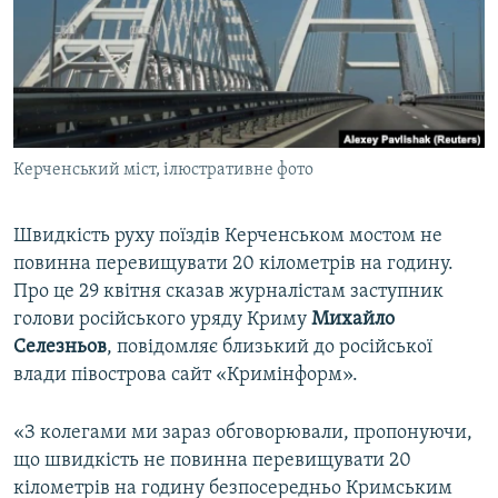
ВІДЕОУРОКИ «ELIFBE»
Русский
СВІДЧЕННЯ ОКУПАЦІЇ
Qırımtatar
УКРАЇНСЬКА ПРОБЛЕМА КРИМУ
ДОЛУЧАЙСЯ!
ІНФОГРАФІКА
Керченський міст, ілюстративне фото
Швидкість руху поїздів Керченськом мостом не
Усі сайти RFE/RL
повинна перевищувати 20 кілометрів на годину.
Про це 29 квітня сказав журналістам заступник
голови російського уряду Криму
Михайло
Селезньов
, повідомляє близький до російської
влади півострова сайт «Кримінформ».
«З колегами ми зараз обговорювали, пропонуючи,
що швидкість не повинна перевищувати 20
кілометрів на годину безпосередньо Кримським