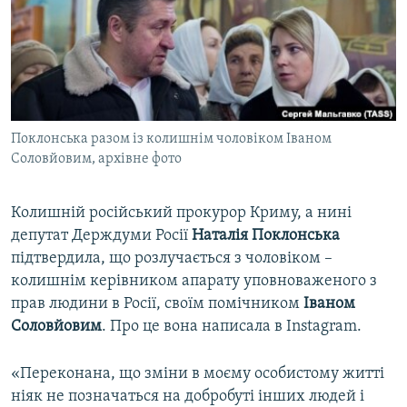
ВІДЕОУРОКИ «ELIFBE»
Русский
СВІДЧЕННЯ ОКУПАЦІЇ
Qırımtatar
УКРАЇНСЬКА ПРОБЛЕМА КРИМУ
ДОЛУЧАЙСЯ!
ІНФОГРАФІКА
Поклонська разом із колишнім чоловіком Іваном
Соловйовим, архівне фото
Усі сайти RFE/RL
Колишній російський прокурор Криму, а нині
депутат Держдуми Росії
Наталія
Поклонська
підтвердила, що розлучається з чоловіком –
колишнім керівником апарату уповноваженого з
прав людини в Росії, своїм помічником
Іваном
Соловйовим
. Про це вона написала в Instagram.
«Переконана, що зміни в моєму особистому житті
ніяк не позначаться на добробуті інших людей і