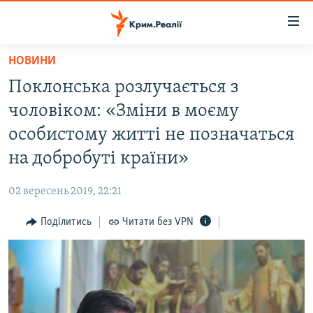
Доступність
посилання
Перейти
НОВИНИ
до
НОВИНИ
Поклонська розлучається з
основного
ВОДА.КРИМ
матеріалу
чоловіком: «Зміни в моєму
ВІДЕО ТА ФОТО
Перейти
особистому житті не позначаться
до
ПОЛІТИКА
на добробуті країни»
основної
БЛОГИ
навігації
02 вересень 2019, 22:21
Перейти
ПОГЛЯД
до
Поділитись
Читати без VPN
ІНТЕРВ'Ю
пошуку
ВСЕ ЗА ДЕНЬ
СПЕЦПРОЕКТИ
ЯК ОБІЙТИ БЛОКУВАННЯ
ДЕПОРТАЦІЯ