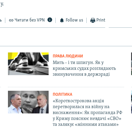
у.
ь
Читати без VPN
Follow us
Print
ПРАВА ЛЮДИНИ
Мить – і ти шпигун. Як у
кримських судах розглядають
звинувачення в держзраді
ПОЛІТИКА
«Короткострокова акція
перетворилася на війну на
виснаження»: Як пропаганда РФ
у Криму пояснює невдачі «СВО»
та залякує «мінними атаками»