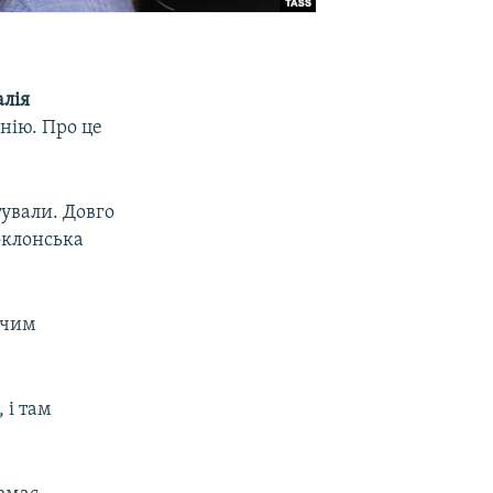
алія
онію. Про це
тували. Довго
оклонська
мчим
 і там