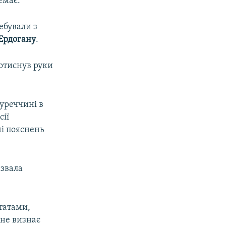
емає.
ебували з
Ердогану
.
отиснув руки
уреччині в
сії
і пояснень
азвала
татами,
 не визнає