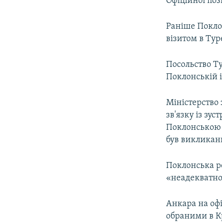
Офіційної поз
Раніше Покло
візитом в Ту
Посольство Т
Поклонській і
Міністерство
зв'язку із зу
Поклонською 
був викликан
Поклонська ре
«неадекватно
Анкара на офі
обраними в Кр