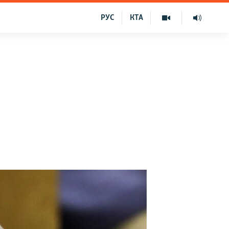
РУС
КТА