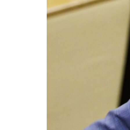
ВІДЕОУРОКИ «ELIFBE»
СВІДЧЕННЯ ОКУПАЦІЇ
УКРАЇНСЬКА ПРОБЛЕМА КРИМУ
ІНФОГРАФІКА