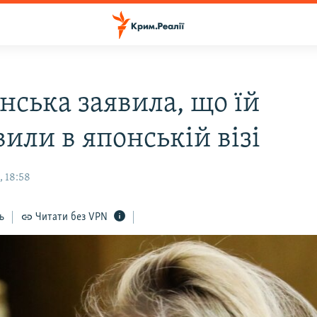
нська заявила, що їй
или в японській візі
, 18:58
ь
Читати без VPN