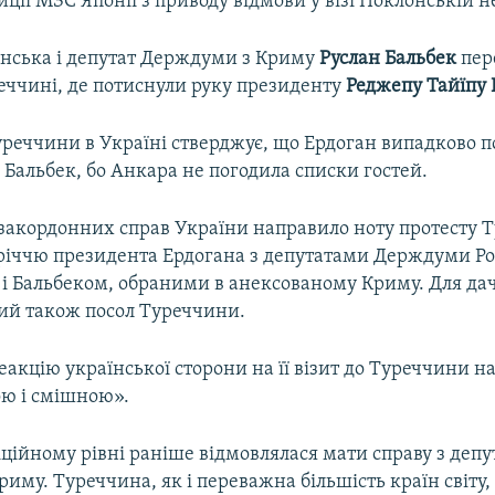
иції МЗС Японії з приводу відмови у візі Поклонській н
нська і депутат Держдуми з Криму
Руслан Бальбек
пер
реччині, де потиснули руку президенту
Реджепу Тайїпу 
уреччини в Україні стверджує, що Ердоган випадково п
 Бальбек, бо Анкара не погодила списки гостей.
 закордонних справ України направило ноту протесту Т
стріччю президента Ердогана з депутатами Держдуми Ро
і Бальбеком, обраними в анексованому Криму. Для дач
ий також посол Туреччини.
акцію української сторони на її візит до Туреччини н
ю і смішною».
ційному рівні раніше відмовлялася мати справу з депу
иму. Туреччина, як і переважна більшість країн світу,