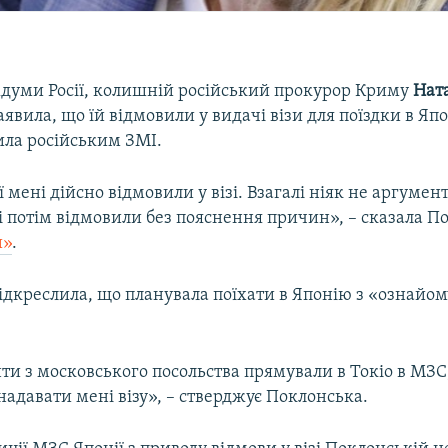
думи Росії, колишній російський прокурор Криму
Нат
аявила, що їй відмовили у видачі візи для поїздки в Яп
ила російським ЗМІ.
 мені дійсно відмовили у візі. Взагалі ніяк не аргумен
і потім відмовили без пояснення причин», – сказала П
и»
.
ідкреслила, що планувала поїхати в Японію з «ознайо
и з московського посольства прямували в Токіо в МЗС,
адавати мені візу», – стверджує Поклонська.