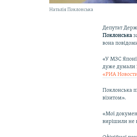
Наталія Поклонська
Депутат Держ
Поклонська
з
вона повідом
«У МЗС Японії
дуже думали 
«РИА Новост
Поклонська п
візитом».
«Мої документ
вирішили не н