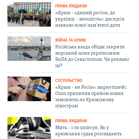
ПРАВА ЛЮДИНИ
«Крим – єдиний регіон, де
українці – меншість»: дискусія
навколо нової пам'ятної дати
ВІЙНА ТА КРИМ
Російська влада обіцяє закрити
морський шлях українським
БпЛА до Севастополя. Чи реально
це?
СУСПІЛЬСТВО
«Крим – не Росія»: маркетплейс
Ozon припинив прийом нових
замовлень на Кримському
півострові
ПРАВА ЛЮДИНИ
Мить – і ти шпигун. Як у
кримських судах розглядають