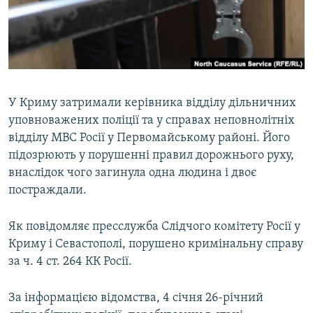
ВІДЕОУРОКИ «ELIFBE»
Русский
СВІДЧЕННЯ ОКУПАЦІЇ
Qırımtatar
УКРАЇНСЬКА ПРОБЛЕМА КРИМУ
ДОЛУЧАЙСЯ!
ІНФОГРАФІКА
У Криму затримали керівника відділу дільничних
уповноважених поліції та у справах неповнолітніх
відділу МВС Росії у Первомайському районі. Його
Усі сайти RFE/RL
підозрюють у порушенні правил дорожнього руху,
внаслідок чого загинула одна людина і двоє
постраждали.
Як повідомляє пресслужба Слідчого комітету Росії у
Криму і Севастополі, порушено кримінальну справу
за ч. 4 ст. 264 КК Росії.
За інформацією відомства, 4 січня 26-річний