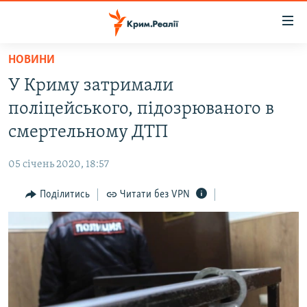
Доступність
посилання
Перейти
НОВИНИ
до
НОВИНИ
У Криму затримали
основного
ВОДА.КРИМ
матеріалу
поліцейського, підозрюваного в
ВІДЕО ТА ФОТО
Перейти
смертельному ДТП
до
ПОЛІТИКА
основної
05 січень 2020, 18:57
БЛОГИ
навігації
Перейти
Поділитись
Читати без VPN
ПОГЛЯД
до
ІНТЕРВ'Ю
пошуку
ВСЕ ЗА ДЕНЬ
СПЕЦПРОЕКТИ
ЯК ОБІЙТИ БЛОКУВАННЯ
ДЕПОРТАЦІЯ