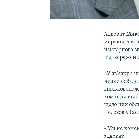
Адвокат
Мик
моряків, заяв
ймовірного зв
підтверджені
«У зв'язку з
низки осіб де
військовополо
команди війс
щодо цих обст
Полозов у Fac
«Ми не комен
адвокат.