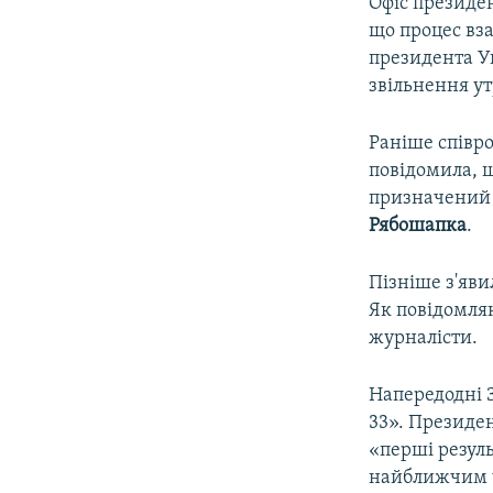
Офіс президе
що процес вз
президента 
звільнення у
Раніше співр
повідомила, щ
призначений
Рябошапка
.
Пізніше з'яви
Як повідомля
журналісти.
Напередодні З
33». Президе
«перші резуль
найближчим 