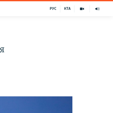
РУС
КТА
я