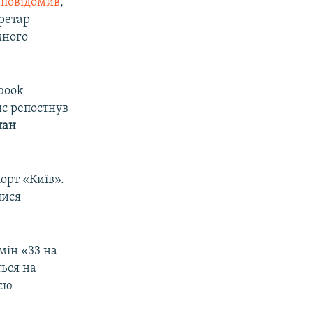
я
повідомив
,
ретар
много
book
ис репостнув
лан
порт «Київ».
лися
мін «33 на
ься на
ією