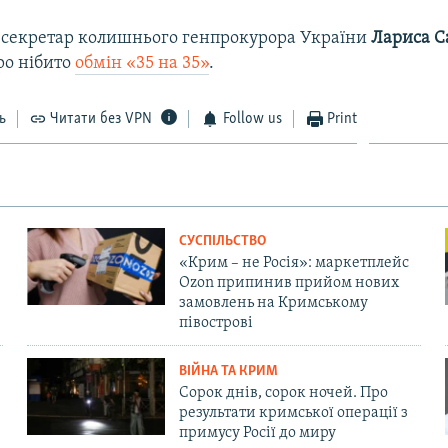
-секретар колишнього генпрокурора України
Лариса С
ро нібито
обмін «35 на 35»
.
ь
Читати без VPN
Follow us
Print
СУСПІЛЬСТВО
«Крим – не Росія»: маркетплейс
Ozon припинив прийом нових
замовлень на Кримському
півострові
ВІЙНА ТА КРИМ
Сорок днів, сорок ночей. Про
результати кримської операції з
примусу Росії до миру