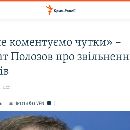
е коментуємо чутки» –
ат Полозов про звільненн
ів
 11:29
ь
Читати без VPN