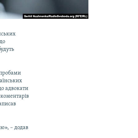
нських
до
будуть
спробами
раїнських
що адвокати
 коментарів
написав
ю», – додав