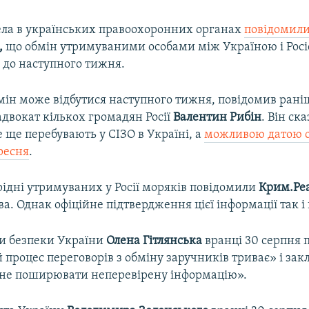
ла в українських правоохоронних органах
повідомил
,
що обмін утримуваними особами між Україною і Рос
 до наступного тижня.
бмін може відбутися наступного тижня, повідомив рані
двокат кількох громадян Росії
Валентин
Рибін
. Він ск
е ще перебувають у СІЗО в Україні, а
можливою датою о
ересня
.
рідні утримуваних у Росії моряків повідомили
Крим.Реа
ва. Однак офіційне підтвердження цієї інформації так і 
и безпеки України
Олена
Гітлянська
вранці 30 серпня 
процес переговорів з обміну заручників триває» і зак
«не поширювати неперевірену інформацію».