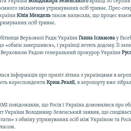
нта України
Володимира
Зеленського
вранці 30 серпн
аємного звільнення утримуваних осіб триває. Прес-сек
України
Юлія Мендель
також написала, що процес взає
тримуваних осіб триває.
обітниця Верховної Ради України
Ганна Ісламова
у Face
о «обмін завершився», і українці летять додому. Її зап
 Верховною Радою генеральний прокурор України
Рус
лася інформація про приліт літака з українцями в аеро
ють кореспонденти
Крим.Реалії
, в аеропорту вже зібра
МІ повідомляли, що Росія і Україна домовилися про об
нт України Володимир Зеленський заявив, що сподіваєт
тати» з обміну утримуваних осіб між Україною та Рос
часом.