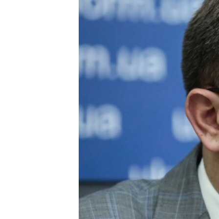
ВІДЕОУРОКИ «ELIFBE»
СВІДЧЕННЯ ОКУПАЦІЇ
УКРАЇНСЬКА ПРОБЛЕМА КРИМУ
ІНФОГРАФІКА