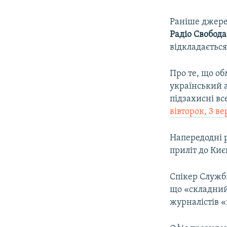
Раніше джере
Радіо
Свобода
відкладається
Про те, що о
український а
підзахисні вс
вівторок, 3 в
Напередодні 
приліт до Киє
Спікер Служб
що «складний 
журналістів 