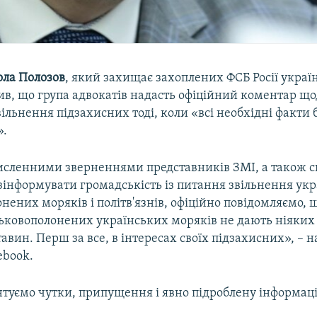
ола
Полозов
, який захищає захоплених ФСБ Росії украї
ив, що група адвокатів надасть офіційний коментар що
ільнення підзахисних тоді, коли «всі необхідні факти 
».
 численними зверненнями представників ЗМІ, а також 
зінформувати громадськість із питання звільнення ук
нених моряків і політв'язнів, офіційно повідомляємо, 
ьковополонених українських моряків не дають ніяких
авин. Перш за все, в інтересах своїх підзахисних», – 
ebook.
туємо чутки, припущення і явно підроблену інформаці