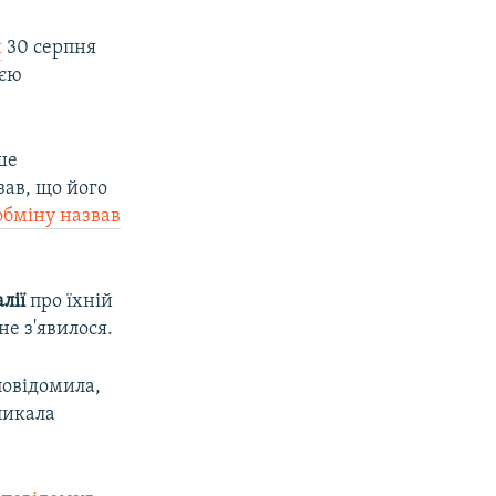
и
30 серпня
ією
ше
азав, що його
бміну назвав
лії
про їхній
не з'явилося.
повідомила,
ликала