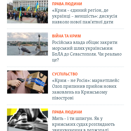
ПРАВА ЛЮДИНИ
«Крим – єдиний регіон, де
українці – меншість»: дискусія
навколо нової пам'ятної дати
ВІЙНА ТА КРИМ
Російська влада обіцяє закрити
морський шлях українським
БпЛА до Севастополя. Чи реально
це?
СУСПІЛЬСТВО
«Крим – не Росія»: маркетплейс
Ozon припинив прийом нових
замовлень на Кримському
півострові
ПРАВА ЛЮДИНИ
Мить – і ти шпигун. Як у
кримських судах розглядають
звинувачення в держзраді