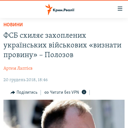
Доступність
посилання
Перейти
НОВИНИ
до
НОВИНИ
ФСБ схиляє захоплених
основного
ВОДА.КРИМ
матеріалу
українських військових «визнати
ВІДЕО ТА ФОТО
Перейти
провину» – Полозов
до
ПОЛІТИКА
основної
Артем Лаптієв
БЛОГИ
навігації
Перейти
20 грудень 2018, 18:46
ПОГЛЯД
до
ІНТЕРВ'Ю
Поділитись
Читати без VPN
пошуку
ВСЕ ЗА ДЕНЬ
СПЕЦПРОЕКТИ
ЯК ОБІЙТИ БЛОКУВАННЯ
ДЕПОРТАЦІЯ