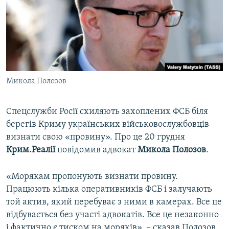
ВІДЕОУРОКИ «ELIFBE»
Русский
СВІДЧЕННЯ ОКУПАЦІЇ
Qırımtatar
УКРАЇНСЬКА ПРОБЛЕМА КРИМУ
ДОЛУЧАЙСЯ!
ІНФОГРАФІКА
Микола Полозов
Спецслужби Росії схиляють захоплених ФСБ біля
Усі сайти RFE/RL
берегів Криму українських військовослужбовців
визнати свою «провину». Про це 20 грудня
Крим.Реалії
повідомив адвокат
Микола
Полозов
.
«Морякам пропонують визнати провину.
Працюють кілька оперативників ФСБ і залучають
той актив, який перебуває з ними в камерах. Все це
відбувається без участі адвокатів. Все це незаконно
і фактично є тиском на моряків», – сказав Полозов.