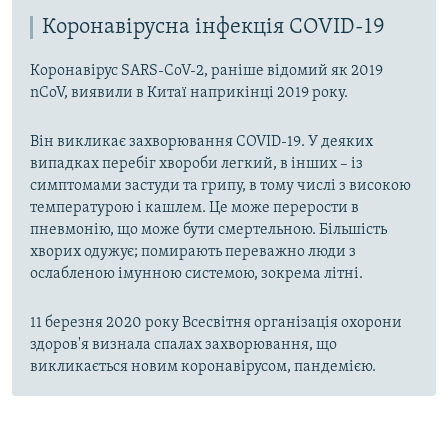
Коронавірусна інфекція COVID-19
Коронавірус SARS-CoV-2, раніше відомий як 2019
nCoV, виявили в Китаї наприкінці 2019 року.
Він викликає захворювання COVID-19. У деяких
випадках перебіг хвороби легкий, в інших – із
симптомами застуди та грипу, в тому числі з високою
температурою і кашлем. Це може перерости в
пневмонію, що може бути смертельною. Більшість
хворих одужує; помирають переважно люди з
ослабленою імунною системою, зокрема літні.
11 березня 2020 року Всесвітня організація охорони
здоров'я визнала спалах захворювання, що
викликається новим коронавірусом, пандемією.