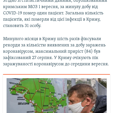
Згідно зі статистичними даними, опублікованими
кримським МОЗ 1 вересня, за минулу добу від
COVID-19 помер один пацієнт. Загальна кількість
пацієнтів, які померли від цієї інфекції в Криму,
становить 31 особу.
Минулого місяця в Криму шість разів фіксували
рекорди за кількістю виявлених за добу заражень
коронавірусом, максимальний приріст (84) був
зафіксований 27 серпня. У Криму очікують пік
заражуваності коронавірусом до середини вересня.