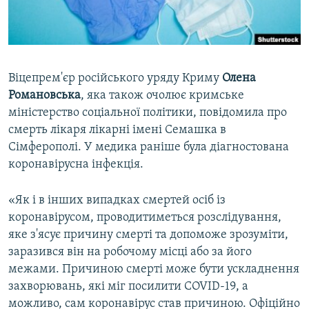
ВІДЕОУРОКИ «ELIFBE»
Русский
СВІДЧЕННЯ ОКУПАЦІЇ
Qırımtatar
УКРАЇНСЬКА ПРОБЛЕМА КРИМУ
Віцепрем'єр російського уряду Криму
Олена
ДОЛУЧАЙСЯ!
ІНФОГРАФІКА
Романовська
, яка також очолює кримське
міністерство соціальної політики, повідомила про
смерть лікаря лікарні імені Семашка в
Сімферополі. У медика раніше була діагностована
Усі сайти RFE/RL
коронавірусна інфекція.
«Як і в інших випадках смертей осіб із
коронавірусом, проводитиметься розслідування,
яке з'ясує причину смерті та допоможе зрозуміти,
заразився він на робочому місці або за його
межами. Причиною смерті може бути ускладнення
захворювань, які міг посилити COVID-19, а
можливо, сам коронавірус став причиною. Офіційно