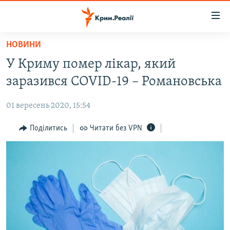
Доступність
посилання
Перейти
НОВИНИ
до
НОВИНИ
У Криму помер лікар, який
основного
ВОДА.КРИМ
матеріалу
заразився COVID-19 – Романовська
ВІДЕО ТА ФОТО
Перейти
до
01 вересень 2020, 15:54
ПОЛІТИКА
основної
БЛОГИ
Поділитись
Читати без VPN
навігації
Перейти
ПОГЛЯД
до
ІНТЕРВ'Ю
пошуку
ВСЕ ЗА ДЕНЬ
СПЕЦПРОЕКТИ
ЯК ОБІЙТИ БЛОКУВАННЯ
ДЕПОРТАЦІЯ