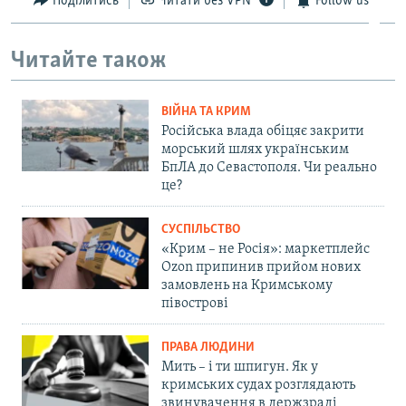
Поділитись
Читати без VPN
Follow us
Читайте також
ВІЙНА ТА КРИМ
Російська влада обіцяє закрити
морський шлях українським
БпЛА до Севастополя. Чи реально
це?
СУСПІЛЬСТВО
«Крим – не Росія»: маркетплейс
Ozon припинив прийом нових
замовлень на Кримському
півострові
ПРАВА ЛЮДИНИ
Мить – і ти шпигун. Як у
кримських судах розглядають
звинувачення в держзраді