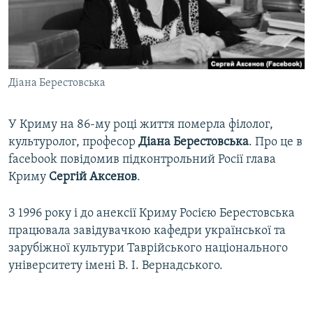
ВІДЕОУРОКИ «ELIFBE»
Русский
СВІДЧЕННЯ ОКУПАЦІЇ
Qırımtatar
УКРАЇНСЬКА ПРОБЛЕМА КРИМУ
Діана Берестовська
ДОЛУЧАЙСЯ!
ІНФОГРАФІКА
У Криму на 86-му році життя померла філолог,
культуролог, професор
Діана Берестовська
. Про це в
Усі сайти RFE/RL
facebook повідомив підконтрольний Росії глава
Криму
Сергій Аксенов
.
З 1996 року і до анексії Криму Росією Берестовська
працювала завідувачкою кафедри української та
зарубіжної культури Таврійського національного
університету імені В. І. Вернадського.