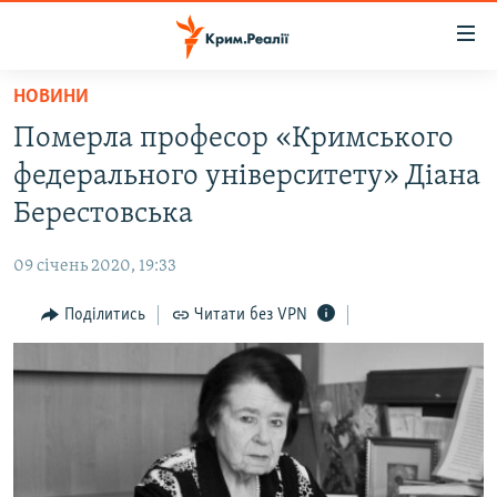
Доступність
посилання
Перейти
НОВИНИ
до
НОВИНИ
Померла професор «Кримського
основного
ВОДА.КРИМ
матеріалу
федерального університету» Діана
ВІДЕО ТА ФОТО
Перейти
Берестовська
до
ПОЛІТИКА
основної
09 січень 2020, 19:33
БЛОГИ
навігації
Перейти
Поділитись
Читати без VPN
ПОГЛЯД
до
ІНТЕРВ'Ю
пошуку
ВСЕ ЗА ДЕНЬ
СПЕЦПРОЕКТИ
ЯК ОБІЙТИ БЛОКУВАННЯ
ДЕПОРТАЦІЯ