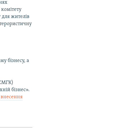
нях
 комітету
 для жителів
ь терористичну
му бізнесу, а
АСМГК)
хній бізнес».
 внесення