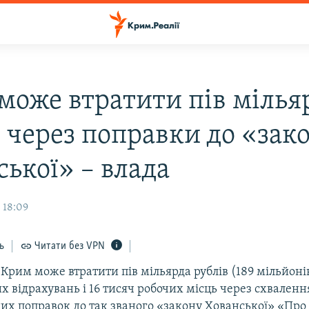
може втратити пів мілья
в через поправки до «зак
ської» – влада
 18:09
ь
Читати без VPN
рим може втратити пів мільярда рублів (189 мільйоні
их відрахувань і 16 тисяч робочих місць через схваленн
их поправок до так званого «закону Хованської» «Про