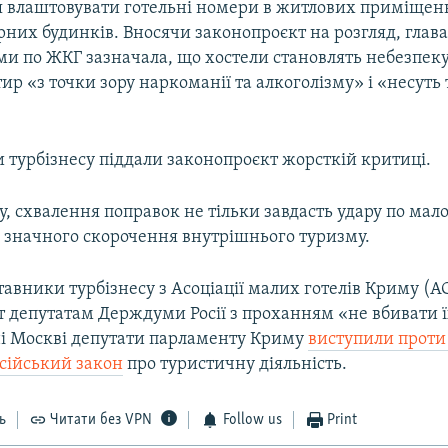
я влаштовувати готельні номери в житлових приміщен
них будинків. Вносячи законопроєкт на розгляд, глава
ми по ЖКГ зазначала, що хостели становлять небезпеку
тир «з точки зору наркоманії та алкоголізму» і «несут
 турбізнесу піддали законопроєкт жорсткій критиці.
, схвалення поправок не тільки завдасть удару по мало
о значного скорочення внутрішнього туризму.
тавники турбізнесу з Асоціації малих готелів Криму (
 депутатам Держдуми Росії з проханням «не вбивати ї
і Москві депутати парламенту Криму
виступили проти
осійський закон
про туристичну діяльність.
ь
Читати без VPN
Follow us
Print