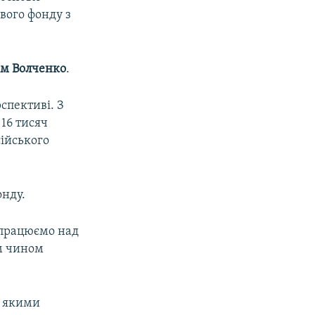
вого фонду з
м Волченко
.
рспективі. З
16 тисяч
сійського
онду.
 працюємо над
им чином
, якими