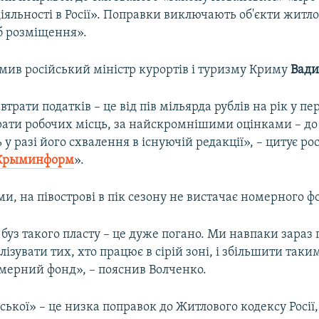
іяльності в Росії». Поправки виключають об'єкти житло
іб розміщення».
мив російський міністр курортів і туризму Криму
Вади
втрати податків – це від пів мільярда рублів на рік у пе
рати робочих місць, за найскромнішими оцінками – до 
 у разі його схвалення в існуючій редакції», – цитує ро
Крыминформ
».
ми, на півострові в пік сезону не вистачає номерного ф
буз такого пласту – це дуже погано. Ми навпаки зараз
лізувати тих, хто працює в сірій зоні, і збільшити так
мерний фонд», – пояснив Волченко.
ької» – це низка поправок до Житлового кодексу Росії