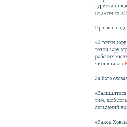
ВІДЕОУРОКИ «ELIFBE»
туристичної д
СВІДЧЕННЯ ОКУПАЦІЇ
поняття «зас
УКРАЇНСЬКА ПРОБЛЕМА КРИМУ
Про це повідо
ІНФОГРАФІКА
«З точки зору 
точки зору вт
робочих місць
чиновника «
За його слова
«Залишитися 
тим, щоб лега
легальний но
«Закон Хованс