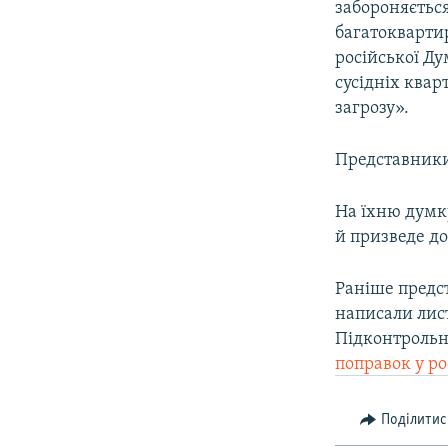
забороняєтьс
багатоквартир
російської Ду
сусідніх квар
загрозу».
Представники
На їхню думку
й призведе д
Раніше предс
написали лист
Підконтрольн
поправок у р
Поділитис