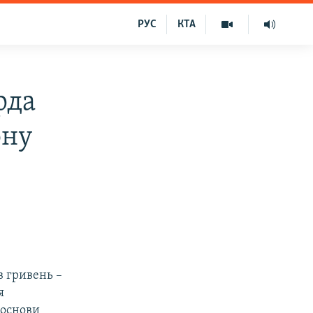
РУС
КТА
рда
ону
в гривень –
я
 основи