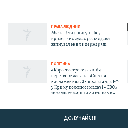
ПРАВА ЛЮДИНИ
Мить – і ти шпигун. Як у
кримських судах розглядають
звинувачення в держзраді
ПОЛІТИКА
«Короткострокова акція
перетворилася на війну на
виснаження»: Як пропаганда РФ
у Криму пояснює невдачі «СВО»
та залякує «мінними атаками»
ДОЛУЧАЙСЯ!