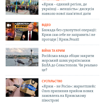
«Крим – єдиний регіон, де
українці – меншість»: дискусія
навколо нової пам'ятної дати
ВІДЕО
Блокада без сухопутної операції:
Крим сам себе не заправить і не
прогодує | Крим.Реалії
ВІЙНА ТА КРИМ
Російська влада обіцяє закрити
морський шлях українським
БпЛА до Севастополя. Чи реально
це?
СУСПІЛЬСТВО
«Крим – не Росія»: маркетплейс
Ozon припинив прийом нових
замовлень на Кримському
півострові