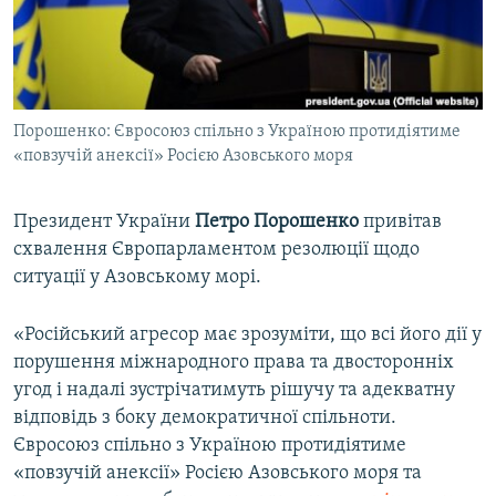
ВІДЕОУРОКИ «ELIFBE»
Русский
СВІДЧЕННЯ ОКУПАЦІЇ
Qırımtatar
УКРАЇНСЬКА ПРОБЛЕМА КРИМУ
Порошенко: Євросоюз спільно з Україною протидіятиме
ДОЛУЧАЙСЯ!
ІНФОГРАФІКА
«повзучій анексії» Росією Азовського моря
Президент України
Петро Порошенко
привітав
Усі сайти RFE/RL
схвалення Європарламентом резолюції щодо
ситуації у Азовському морі.
«Російський агресор має зрозуміти, що всі його дії у
порушення міжнародного права та двосторонніх
угод і надалі зустрічатимуть рішучу та адекватну
відповідь з боку демократичної спільноти.
Євросоюз спільно з Україною протидіятиме
«повзучій анексії» Росією Азовського моря та