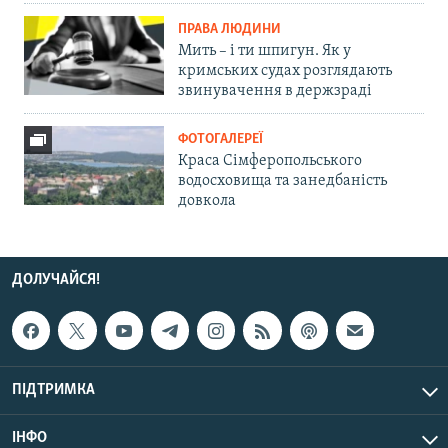
ПРАВА ЛЮДИНИ
Мить – і ти шпигун. Як у
кримських судах розглядають
звинувачення в держзраді
ФОТОГАЛЕРЕЇ
Краса Сімферопольського
водосховища та занедбаність
довкола
ДОЛУЧАЙСЯ!
ПІДТРИМКА
ІНФО