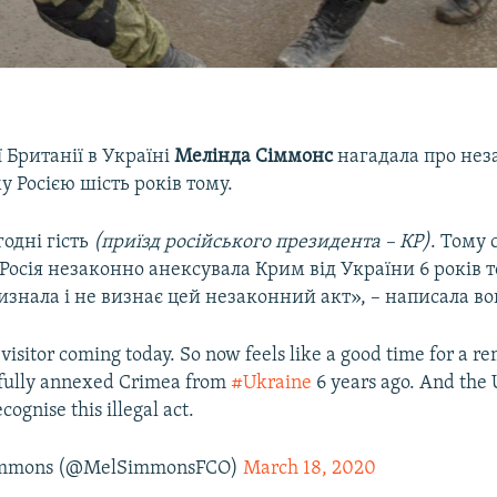
 Британії в Україні
Мелінда Сіммонс
нагадала про нез
 Росією шість років тому.
одні гість
(приїзд російського президента – КР)
. Тому 
Росія незаконно анексувала Крим від України 6 років 
изнала і не визнає цей незаконний акт», – написала вон
visitor coming today. So now feels like a good time for a r
ully annexed Crimea from
#Ukraine
6 years ago. And the 
cognise this illegal act.
immons (@MelSimmonsFCO)
March 18, 2020