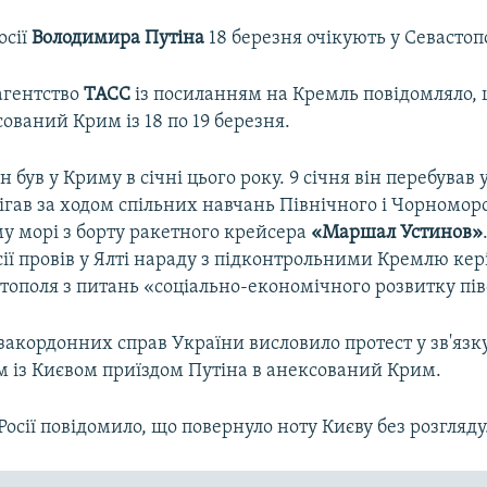
осії
Володимира Путіна
18 березня очікують у Севастопо
агентство
ТАСС
із посиланням на Кремль повідомляло, 
сований Крим із 18 по 19 березня.
 був у Криму в січні цього року. 9 січня він перебував 
ігав за ходом спільних навчань Північного і Чорномор
му морі з борту ракетного крейсера
«Маршал Устинов»
сії провів у Ялті нараду з підконтрольними Кремлю ке
тополя з питань «соціально-економічного розвитку пів
закордонних справ України висловило протест у зв'язк
 із Києвом приїздом Путіна в анексований Крим.
Росії повідомило, що повернуло ноту Києву без розгляду