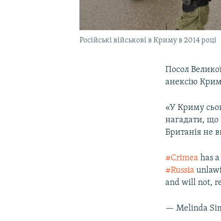
Російські військові в Криму в 2014 році
Посол Великої
анексію Криму
«У Криму сьог
нагадати, що 
Британія не в
#Crimea
has a 
#Russia
unlawf
and will not, re
— Melinda S