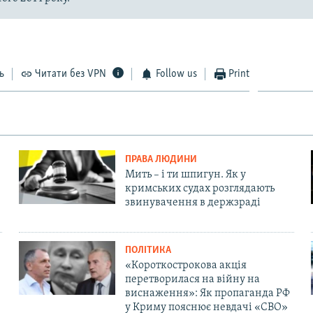
ь
Читати без VPN
Follow us
Print
ПРАВА ЛЮДИНИ
Мить – і ти шпигун. Як у
кримських судах розглядають
звинувачення в держзраді
ПОЛІТИКА
«Короткострокова акція
перетворилася на війну на
виснаження»: Як пропаганда РФ
у Криму пояснює невдачі «СВО»