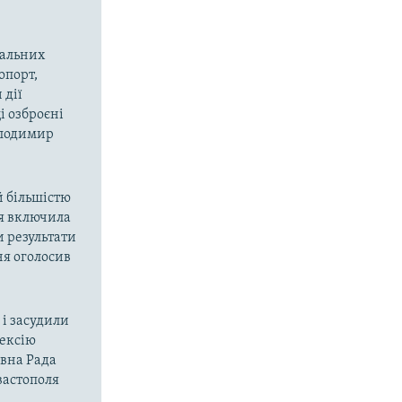
вальних
опорт,
 дії
і озброєні
олодимир
й більшістю
ія включила
и результати
ня оголосив
і засудили
нексію
овна Рада
вастополя