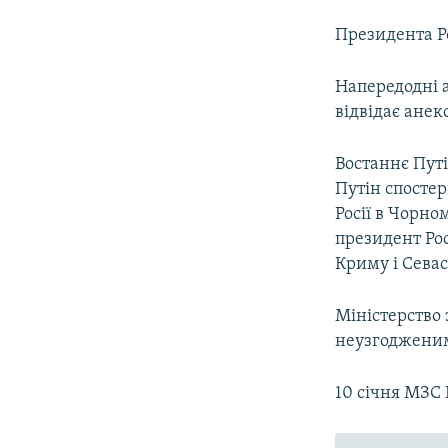
Президента Р
Напередодні 
відвідає анек
Востаннє Путін
Путін спостер
Росії в Чорно
президент Ро
Криму і Севас
Міністерство 
неузгодженим
10 січня МЗС 