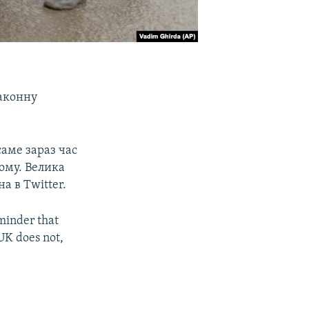
аконну
саме зараз час
тому. Велика
а в Twitter.
eminder that
UK does not,