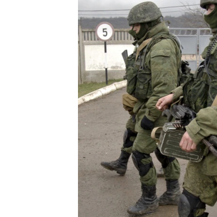
ВІДЕОУРОКИ «ELIFBE»
СВІДЧЕННЯ ОКУПАЦІЇ
УКРАЇНСЬКА ПРОБЛЕМА КРИМУ
ІНФОГРАФІКА