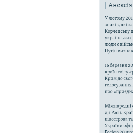
Анексія
У лютому 201
знаків, які 
Керченську п
українських 
люди є війсь
Путін визнав,
16 березня 2
країн світу 
Крим до свог
голосування 
про «приєдна
Міжнародні о
дії Росії. Кр
півострова т
України офіц
Росією 20 лют