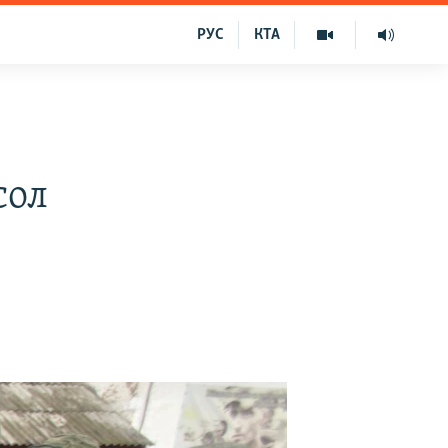
РУС
КТА
сол