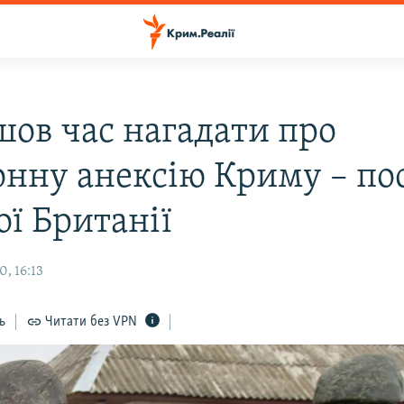
ов час нагадати про
онну анексію Криму – по
ої Британії
, 16:13
ь
Читати без VPN