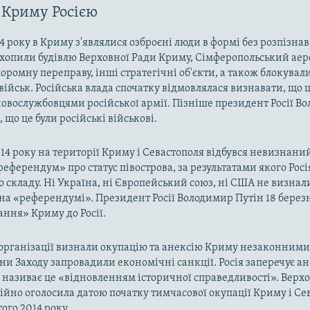
 Криму Росією
4 року в Криму з'являлися озброєні люди в формі без розпізна
захопили будівлю Верховної Ради Криму, Сімферопольський аер
оромну переправу, інші стратегічні об'єкти, а також блокували
військ. Російська влада спочатку відмовлялася визнавати, що ц
ковослужбовцями російської армії. Пізніше президент Росії В
 що це були російські військові.
014 року на території Криму і Севастополя відбувся невизнани
«референдум» про статус півострова, за результатами якого Рос
о складу. Ні Україна, ні Європейський союз, ні США не визнал
на «референдумі». Президент Росії Володимир Путін 18 берез
ння» Криму до Росії.
рганізації визнали окупацію та анексію Криму незаконними 
аїни Заходу запровадили економічні санкції. Росія заперечує а
а називає це «відновленням історичної справедливості». Верх
ійно оголосила датою початку тимчасової окупації Криму і Се
ого 2014 року.