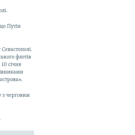
лі.
що Путін
у Севастополі.
ського флотів
. 10 січня
рівниками
острова».
у з черговим
.