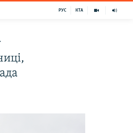
РУС
КТА
у
чиці,
лада