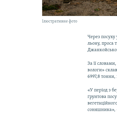
Ілюстративне фото
Через посуху 
льону, проса 
Джанкойсько
За її словами
вологи» склав
6997,8 тонни, 
«У період з б
ґрунтова посу
вегетаційного
соняшника», –