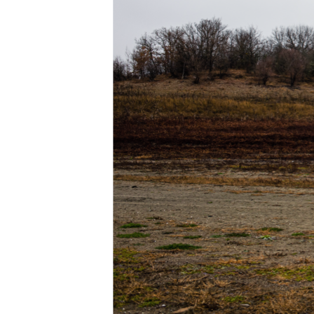
ВІДЕОУРОКИ «ELIFBE»
СВІДЧЕННЯ ОКУПАЦІЇ
УКРАЇНСЬКА ПРОБЛЕМА КРИМУ
ІНФОГРАФІКА