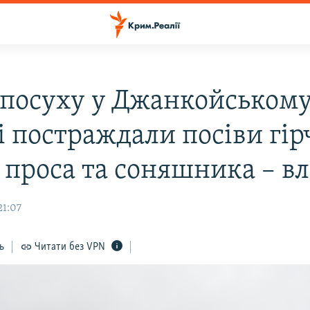
 посуху у Джанкойськом
і постраждали посіви гір
 проса та соняшника – в
21:07
ь
Читати без VPN