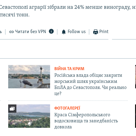
Севастополі аграрії зібрали на 24% менше винограду, ні
 тисячі тонн.
ь
Читати без VPN
Follow us
Print
ВІЙНА ТА КРИМ
Російська влада обіцяє закрити
морський шлях українським
БпЛА до Севастополя. Чи реально
це?
ФОТОГАЛЕРЕЇ
Краса Сімферопольського
водосховища та занедбаність
довкола