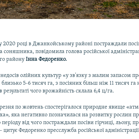
у 2020 році в Джанкойському районі постраждали посів
та соняшника, повідомила голова російської адміністра
го району
Інна Федоренко.
, недосів олійних культур «у зв'язку з малим запасом п
 близько 5-6 тисяч га, з посіяних більш ніж 11 тисяч г
в результаті чого врожайність склала 6,4 ц/га.
ерезня по жовтень спостерігалося природне явище «атм
ха», яка негативно позначилася на розвитку рослин пр
 періоду від чого постраждали посіви гірчиці, льону, пр
 цитує Федоренко пресслужба російської адміністрації