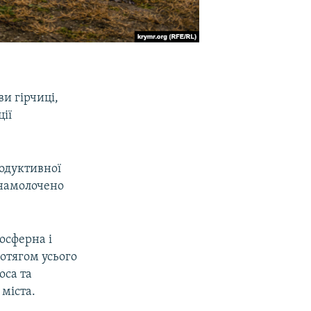
и гірчиці,
ції
родуктивної
а намолочено
осферна і
отягом усього
оса та
 міста.