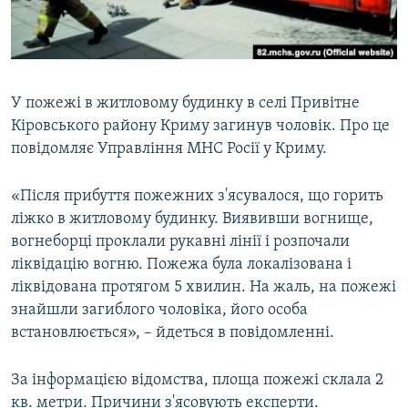
ВІДЕОУРОКИ «ELIFBE»
Русский
СВІДЧЕННЯ ОКУПАЦІЇ
Qırımtatar
УКРАЇНСЬКА ПРОБЛЕМА КРИМУ
У пожежі в житловому будинку в селі Привітне
ДОЛУЧАЙСЯ!
ІНФОГРАФІКА
Кіровського району Криму загинув чоловік. Про це
повідомляє Управління МНС Росії у Криму.
«Після прибуття пожежних з'ясувалося, що горить
Усі сайти RFE/RL
ліжко в житловому будинку. Виявивши вогнище,
вогнеборці проклали рукавні лінії і розпочали
ліквідацію вогню. Пожежа була локалізована і
ліквідована протягом 5 хвилин. На жаль, на пожежі
знайшли загиблого чоловіка, його особа
встановлюється», – йдеться в повідомленні.
За інформацією відомства, площа пожежі склала 2
кв. метри. Причини з'ясовують експерти.