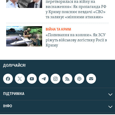
перетворилася на війну на
виснаження»: Як пропаганда РФ
у Криму пояснює невдачі «СВО»
та залякує «мінними атаками»
ВІЙНА ТА КРИМ
«Полювання на колони». Як ЗСУ
ріжуть військову логістику Росії в
Криму
ДОЛУЧАЙСЯ!
ПІДТРИМКА
ІНФО