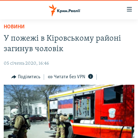
Доступність
посилання
Перейти
НОВИНИ
до
НОВИНИ
У пожежі в Кіровському районі
основного
ВОДА.КРИМ
матеріалу
загинув чоловік
ВІДЕО ТА ФОТО
Перейти
до
05 січень 2020, 16:46
ПОЛІТИКА
основної
БЛОГИ
Поділитись
Читати без VPN
навігації
Перейти
ПОГЛЯД
до
ІНТЕРВ'Ю
пошуку
ВСЕ ЗА ДЕНЬ
СПЕЦПРОЕКТИ
ЯК ОБІЙТИ БЛОКУВАННЯ
ДЕПОРТАЦІЯ