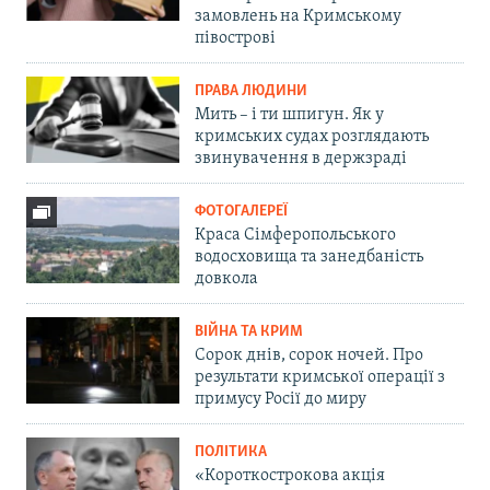
замовлень на Кримському
півострові
ПРАВА ЛЮДИНИ
Мить – і ти шпигун. Як у
кримських судах розглядають
звинувачення в держзраді
ФОТОГАЛЕРЕЇ
Краса Сімферопольського
водосховища та занедбаність
довкола
ВІЙНА ТА КРИМ
Сорок днів, сорок ночей. Про
результати кримської операції з
примусу Росії до миру
ПОЛІТИКА
«Короткострокова акція