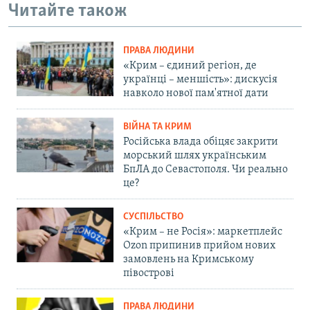
Читайте також
ПРАВА ЛЮДИНИ
«Крим – єдиний регіон, де
українці – меншість»: дискусія
навколо нової пам'ятної дати
ВІЙНА ТА КРИМ
Російська влада обіцяє закрити
морський шлях українським
БпЛА до Севастополя. Чи реально
це?
СУСПІЛЬСТВО
«Крим – не Росія»: маркетплейс
Ozon припинив прийом нових
замовлень на Кримському
півострові
ПРАВА ЛЮДИНИ