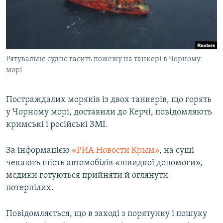
ВІДЕОУРОКИ «ELIFBE»
Русский
СВІДЧЕННЯ ОКУПАЦІЇ
Qırımtatar
УКРАЇНСЬКА ПРОБЛЕМА КРИМУ
Рятувальне судно гасить пожежу на танкері в Чорному
ДОЛУЧАЙСЯ!
ІНФОГРАФІКА
морі
Постраждалих моряків із двох танкерів, що горять
Усі сайти RFE/RL
у Чорному морі, доставили до Керчі, повідомляють
кримські і російські ЗМІ.
За інформацією
«РИА Новости Крым»
, на суші
чекають шість автомобілів «швидкої допомоги»,
медики готуються прийняти й оглянути
потерпілих.
Повідомляється, що в заході з порятунку і пошуку