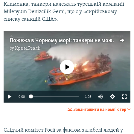
Клименка, танкери належать турецькій компанії
Milenyum Denizcilik Gemi, що є у «сирійському
списку санкцій США».
Пожежа в Чорному морі: танкери не можуть загасити вже добу (відео)
by
Крим.Реалії
No media source currently available
0:00
1:03
Завантажити на комп'ютер
Слідчий комітет Росії за фактом загибелі людей у