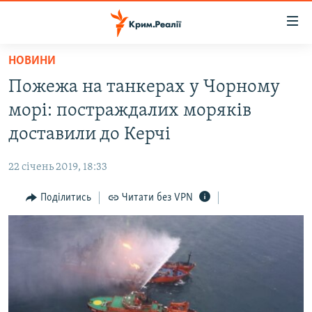
Доступність
посилання
Перейти
НОВИНИ
до
НОВИНИ
Пожежа на танкерах у Чорному
основного
ВОДА.КРИМ
матеріалу
морі: постраждалих моряків
ВІДЕО ТА ФОТО
Перейти
доставили до Керчі
до
ПОЛІТИКА
основної
22 січень 2019, 18:33
БЛОГИ
навігації
Перейти
Поділитись
Читати без VPN
ПОГЛЯД
до
ІНТЕРВ'Ю
пошуку
ВСЕ ЗА ДЕНЬ
СПЕЦПРОЕКТИ
ЯК ОБІЙТИ БЛОКУВАННЯ
ДЕПОРТАЦІЯ