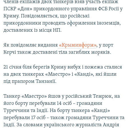
членів екіпажів двох танкерів взяв участь екіпаж
ПСКР «Дон» прикордонного управління ФСБ Росії у
Криму. Повідомляється, що російські
прикордонники проводять оформлення іноземців,
доставлених із місця НП.
Як повідомляє видання
«Крыминформ»
, у порт
Керчі також доставлені тіла загиблих моряків.
21 січня біля берегів Криму вибух і пожежа сталися
на двох танкерах «Маестро» і «Канді», які йшли
під прапором Танзанії.
Танкер «Маестро» йшов у російський Темрюк, на
його борту перебували 14 осіб – громадяни
Туреччини та Індії. На борту танкера «Канді»
перебували 17 осіб – також громадяни Туреччини та
Індії. За словами українського журналіста Андрія