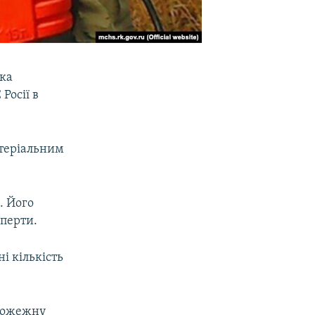
нка
Росії в
атеріальним
. Його
сперти.
і кількість
пожежну