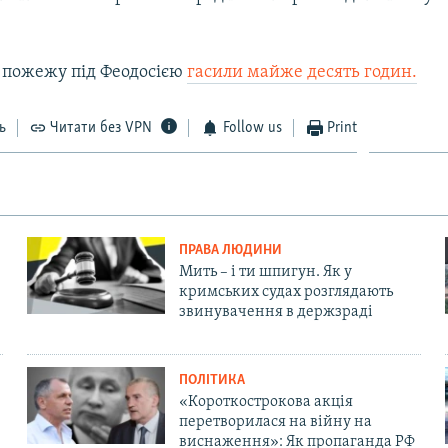
у пожежу під Феодосією
гасили майже десять годин.
ь
Читати без VPN
Follow us
Print
ПРАВА ЛЮДИНИ
Мить – і ти шпигун. Як у
кримських судах розглядають
звинувачення в держзраді
ПОЛІТИКА
«Короткострокова акція
перетворилася на війну на
виснаження»: Як пропаганда РФ