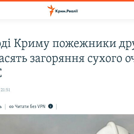
оді Криму пожежники др
асять загоряння сухого о
С
21:51
ь
Читати без VPN