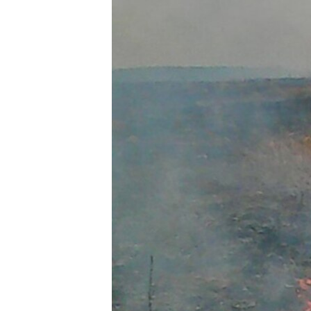
ВІДЕОУРОКИ «ELIFBE»
СВІДЧЕННЯ ОКУПАЦІЇ
УКРАЇНСЬКА ПРОБЛЕМА КРИМУ
ІНФОГРАФІКА