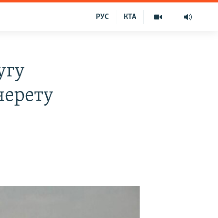
РУС
КТА
угу
черету