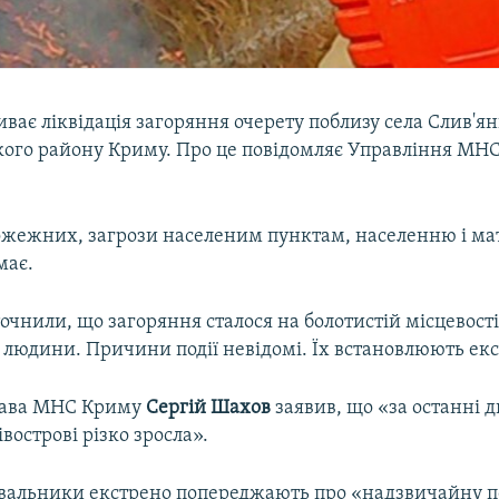
иває ліквідація загоряння очерету поблизу села Слив'я
ого району Криму. Про це повідомляє Управління МНС 
ожежних, загрози населеним пунктам, населенню і м
має.
точнили, що загоряння сталося на болотистій місцевості
 людини. Причини події невідомі. Їх встановлюють ек
лава МНС Криму
Сергій
Шахов
заявив, що «за останні дн
івострові різко зросла».
вальники екстрено попереджають про «надзвичайну 