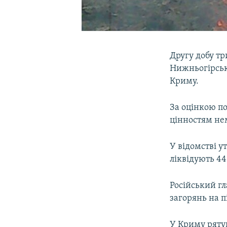
Другу добу тр
Нижньогірськ
Криму.
За оцінкою п
цінностям не
У відомстві у
ліквідують 44
Російський г
загорянь на п
У Криму ряту