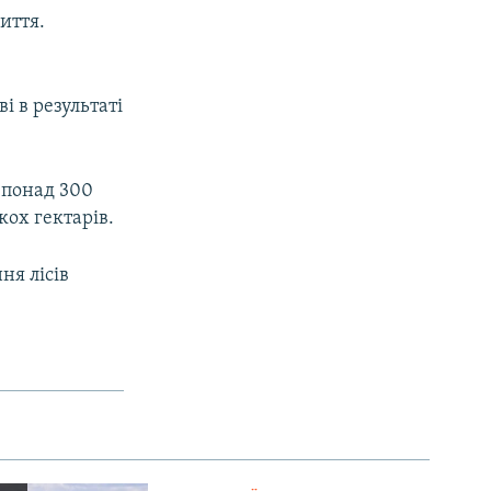
иття.
і в результаті
я понад 300
кох гектарів.
ня лісів