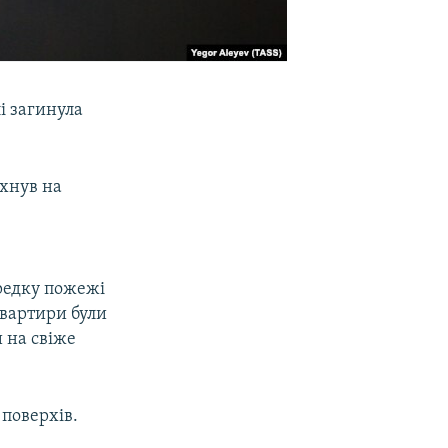
і загинула
ахнув на
ередку пожежі
квартири були
 на свіже
 поверхів.