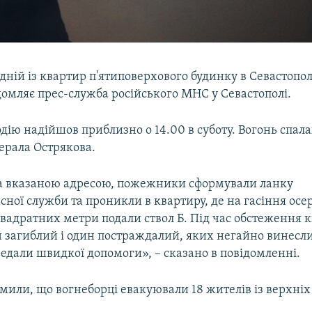
дній із квартир п'ятиповерхового будинку в Севастопол
домляє прес-служба російського МНС у Севастополі.
дію надійшов приблизно о 14.00 в суботу. Вогонь спал
ерала Острякова.
 вказаною адресою, пожежники сформували ланку
ної служби та проникли в квартиру, де на гасіння ос
вадратних метри подали ствол Б. Під час обстеження 
н загиблий і один постраждалий, яких негайно винесли
редали швидкої допомоги», – сказано в повідомленні.
или, що вогнеборці евакуювали 18 жителів із верхніх