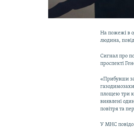
На пожежі в о
людина, пові
Сигнал про по
проспекті Ген
«Прибувши за
газодимозахис
площею три к
виявлені оди
повітря та пе
У МНС повідом