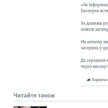
«За інформаці
Експерти вст
За даними упр
пожеж загинул
На початку кв
загорянь у пр
До середини в
через високу
Поділитис
Читайте також