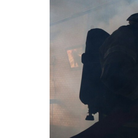
ВІДЕОУРОКИ «ELIFBE»
СВІДЧЕННЯ ОКУПАЦІЇ
УКРАЇНСЬКА ПРОБЛЕМА КРИМУ
ІНФОГРАФІКА