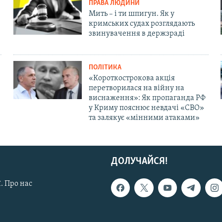
ПРАВА ЛЮДИНИ
Мить – і ти шпигун. Як у
кримських судах розглядають
звинувачення в держзраді
ПОЛІТИКА
«Короткострокова акція
перетворилася на війну на
виснаження»: Як пропаганда РФ
у Криму пояснює невдачі «СВО»
та залякує «мінними атаками»
ДОЛУЧАЙСЯ!
. Про нас