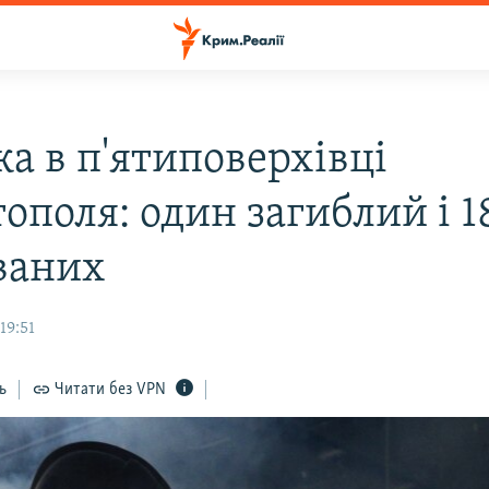
а в п'ятиповерхівці
ополя: один загиблий і 1
ваних
19:51
ь
Читати без VPN