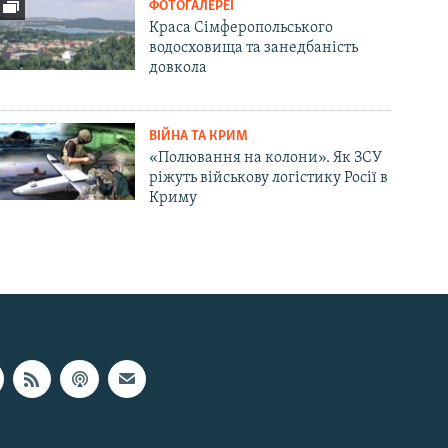
ФОТОГАЛЕРЕЇ
Краса Сімферопольського
водосховища та занедбаність
довкола
ВІЙНА ТА КРИМ
«Полювання на колони». Як ЗСУ
ріжуть військову логістику Росії в
Криму