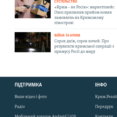
СУСПІЛЬСТВО
«Крим – не Росія»: маркетплейс
Ozon припинив прийом нових
замовлень на Кримському
півострові
ВІЙНА ТА КРИМ
Сорок днів, сорок ночей. Про
результати кримської операції з
примусу Росії до миру
Русский
ПІДТРИМКА
ІНФО
Qırımtatar
Ваше відео і фото
Крим.Реалії
ДОЛУЧАЙСЯ!
Радіо
Передрук
Мобільний додаток Android | iOS
Контакти