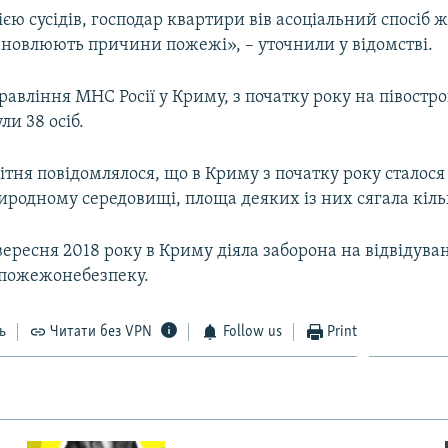
єю сусідів, господар квартири вів асоціальний спосіб ж
ановлюють причини пожежі», – уточнили у відомстві.
авління МНС Росії у Криму, з початку року на півостров
и 38 осіб.
ітня повідомлялося, що в Криму з початку року сталос
иродному середовищі, площа деяких із них сягала кіль
ересня 2018 року в Криму діяла заборона на відвідуван
 пожежонебезпеку.
ь
Читати без VPN
Follow us
Print