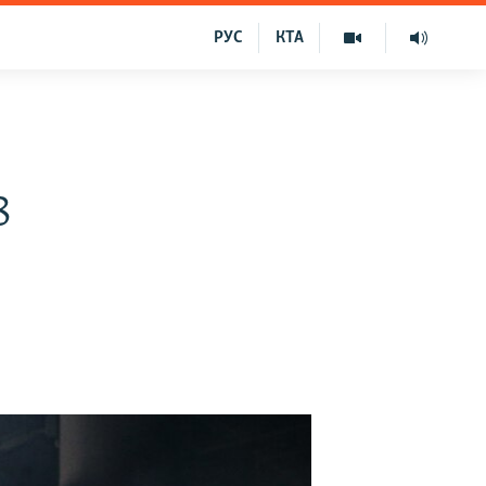
РУС
КТА
8